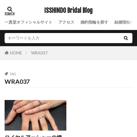
NIWAKA結婚指輪風神
NIWAKA綺羅
ISSHINDO Bridal Blog
NIWAKA花咲
NIWAKA花篝
NIWAKA花麗
一真堂オフィシャルサイト
アクセス
婚約指輪を探す
結婚指輪を
NIWAKA茜
NIWAKA茜雲
NIWAKA長次郎
NIWAKA雪佳景
NIWAKA雲龍
NIWAKA雷神
NIWAKA露華
NIWAKA鯨
NIWAKA麗
WRA037
HOME
NIWAK結婚指輪雲龍
nocur
Nスタ
Palais
Ponte Vecchio
Q&A
TAG
Quand de Mariage
Royal Asscher
WRA037
ROYAL ASSCHER DIAMOND
RYUZ
Smile
SO
Something Blue
SORA
SORA(ソラ)
SORAオーダー会
SORA結婚指輪
sowi
SO結婚指輪
Sweet
SWEET BLUE DIAMOND
THE LAZARE DIAMOND
TO TWO
V字デザイン
V字ハーフエタニティ結婚指輪