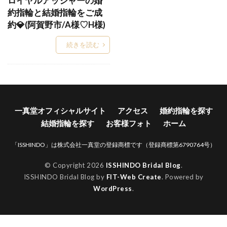
ロイヤルアッシャーの婚
約指輪と結婚指輪をご成
Words
WRA026
WRA037
WRB037
約💎(阿賀野市/A様♡H様)
Xmas
Xmasブライダルフェア
YG
アイスブルーダイヤ
アイスブルーダイヤモンド
続きを読む
アイテール
あいの風
あかね
あかねぐも
あきのくれない
アクア
アクアマリン
あさは
アッシェマチュリテ
アッシュマ・チュリテ
アニバーサリージュエリー
一真堂オフィシャルサイト
アクセス
婚約指輪を探す
結婚指輪を探す
お客様フォト
ホーム
アプリコット
あや
アリア
アルク
アレルギー
アレルギーフリー
アレンジ
「ISSHINDO」は株式会社一真堂の登録商標です（登録商標第6790764号）
アンサンブル
アンジェ
アンジュ
© Copyright 2026
ISSHINDO Bridal Blog
.
アンティーク
アンティークな結婚指輪
ISSHINDO Bridal Blog by
FIT-Web Create
. Powered by
WordPress
.
アンティック
アンティック婚約指輪
アンティック結婚指輪
アントワープ
い
いい夫婦の日
イエロ
イエローゴールド