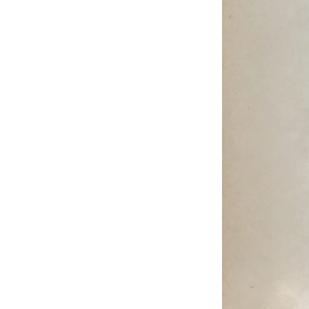
ッタ
ーの
誕生
1.2
結
婚。
そし
て悲
劇
1.3
人々
は彼
を
「ク
レイ
ジ
ー」