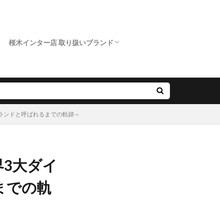
桜木インター店 取り扱いブランド
クニワカ）
ロイヤルアッシャー
カフェリング
ポンテヴェキオ
アンティック
オクターブ
クッカクッカ
クワンドゥマリアージュ
サムシングブルー
スイートブルー ダイヤモンド
ダブルスタンダードクロージング
ノクル
ピンクドルフィン ダイヤモンド
フィッシャー
プリマポルタ
プルーブ
ラブボンド
ランドと呼ばれるまでの軌跡～
3大ダイ
までの軌