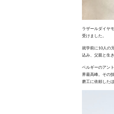
と言
った
1.4
新天
ラザールダイヤモ
地、
受けました。
プエ
ルト
就学前に10人の
リコ
込み、父親と生
へ
1.5
ベルギーのアント
ヨン
界最高峰。その
カー
磨工に依頼した
ダイ
ヤモ
ンド
の奇
跡