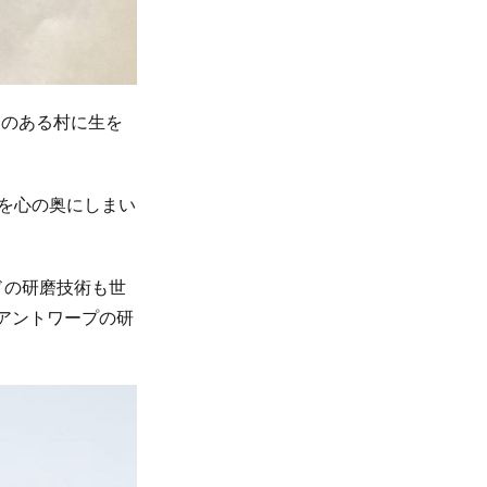
アのある村に生を
劇を心の奥にしまい
。
ドの研磨技術も世
アントワープの研