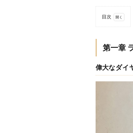
目次
1
第一
章 ラ
第一章 
ザー
ル・
キャ
偉大なダイ
プラ
ンの
軌跡
1.1
偉大
なダ
イヤ
モン
ドカ