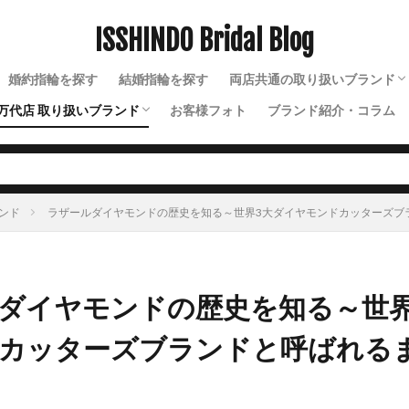
魚沼市結婚指輪
鯨
黄色結婚指輪
黒い結婚指輪
ISSHINDO Bridal Blog
検索
婚約指輪を探す
結婚指輪を探す
両店共通の取り扱いブランド
万代店 取り扱いブランド
お客様フォト
ブランド紹介・コラム
N.Y.NIWAKA（ニューヨー
NIWAKA（ニワカ）
ルシエ
ソラ
ラザールダイヤモンド
ディズニー
ソウ
イモータル
ジュレット
ストーリーズ
トゥトゥ
ンド
ラザールダイヤモンドの歴史を知る～世界3大ダイヤモンドカッターズブ
ダイヤモンドの歴史を知る～世界
カッターズブランドと呼ばれる