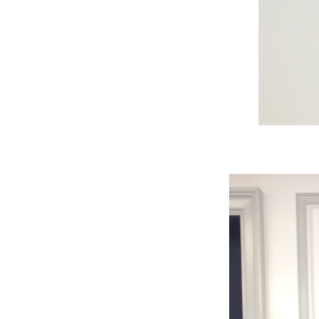
ト
＊
＊
＊
2
素晴
らし
いダ
イヤ
との
ご縁
があ
り、
3
デザ
イン
が可
愛か