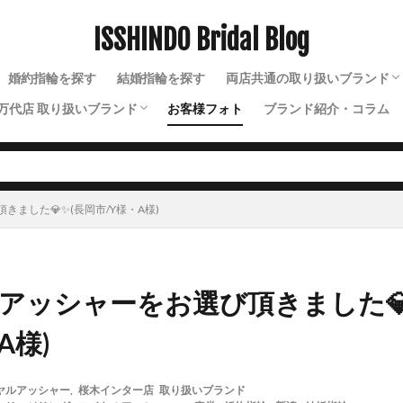
魚沼市結婚指輪
鯨
黄色結婚指輪
黒い結婚指輪
ISSHINDO Bridal Blog
検索
婚約指輪を探す
結婚指輪を探す
両店共通の取り扱いブランド
万代店 取り扱いブランド
お客様フォト
ブランド紹介・コラム
N.Y.NIWAKA（ニューヨー
NIWAKA（ニワカ）
ルシエ
ソラ
ラザールダイヤモンド
ディズニー
ソウ
イモータル
ジュレット
ストーリーズ
トゥトゥ
ました💎✨(長岡市/Y様・A様)
アッシャーをお選び頂きました💎
A様)
ヤルアッシャー
,
桜木インター店 取り扱いブランド