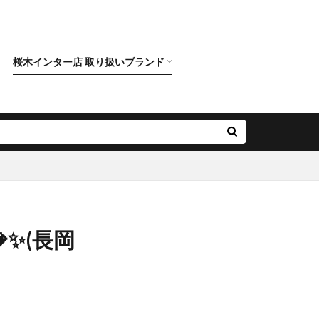
桜木インター店 取り扱いブランド
クニワカ）
ロイヤルアッシャー
カフェリング
ポンテヴェキオ
アンティック
オクターブ
クッカクッカ
クワンドゥマリアージュ
サムシングブルー
スイートブルー ダイヤモンド
ダブルスタンダードクロージング
ノクル
ピンクドルフィン ダイヤモンド
フィッシャー
プリマポルタ
プルーブ
ラブボンド
✨(長岡