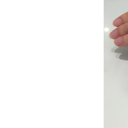
タニ
ティ
です
♡
1
＊
＊
＊
お
ふ
た
り
か
ら
の
コ
メ
ン