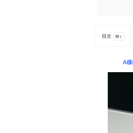
目次
0.1
A様
A
はご
婚約
指輪
との
重ね
着け
が美
しい
ハー
フエ