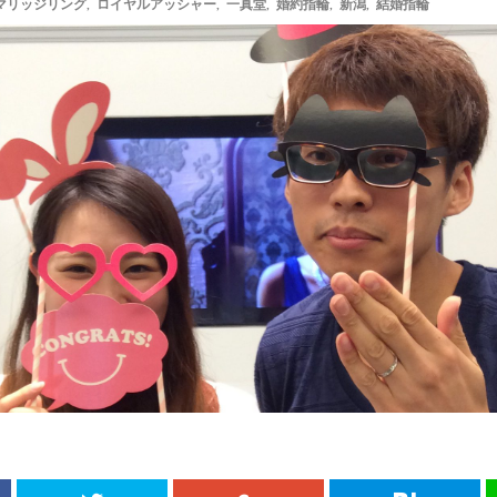
マリッジリング
,
ロイヤルアッシャー
,
一真堂
,
婚約指輪
,
新潟
,
結婚指輪