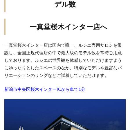
デル数
結婚指輪大きい
結婚指輪大人婚
結婚指輪太い
結婚指輪太さ
結婚指輪好み
結婚指輪婚約指輪
一真堂桜木インター店へ
結婚指輪婚約指輪違い
結婚指輪婚約指輪重ねづけ
結婚指輪専門店
結婚指輪左手
結婚指輪幅
結婚指輪店
結婚指輪意味
結婚指輪手が小さい
一真堂桜木インター店は国内で唯一、ルシエ専用サロンを常
設し、全国正規代理店の中で最大級のモデル数を常時ご用意
結婚指輪手作り
結婚指輪支払い
しております。ルシエの世界観を体感していただけますよう
結婚指輪支払いいつ
結婚指輪支払い方法
にゆったりとしたスペースのなか、特別なモデルや豊富なバ
結婚指輪新潟
結婚指輪槌目模様
結婚指輪模様
リエーションのリングなどご試着していただけます。
結婚指輪模様入り
結婚指輪歴史
結婚指輪温泉
新潟市中央区桜木インターICから車で1分
結婚指輪由来
結婚指輪男性
結婚指輪発色
結婚指輪相場
結婚指輪着けない
結婚指輪着け方
結婚指輪祈り
結婚指輪納品
結婚指輪素材
結婚指輪細身
結婚指輪組み合わせ
結婚指輪美女と野獣