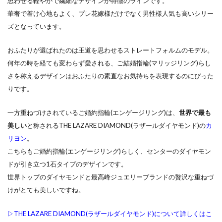
思わせる軽やかで繊細なデザインが特徴のラインです。
ン
結婚指輪 ダイヤ外れ
結婚指輪 デザイン
華奢で着け心地もよく、プレ花嫁様だけでなく男性様人気も高いシリー
タ
ズとなっています。
ー
結婚指輪 ひとめぼれ
結婚指輪 マリッジリング
店
結婚指輪 マリッジリング ストレート
へ
おふたりが選ばれたのは王道を思わせるストレートフォルムのモデル。
結婚指輪 人気 ブランド
結婚指輪 必要
何年の時を経ても変わらず愛される、ご結婚指輪(マリッジリング)らし
4.1
結婚指輪 新常識
結婚指輪 結婚指輪 違い
さを称えるデザインはおふたりの素直なお気持ちを表現するのにぴった
結婚
りです。
結婚指輪 迷子
結婚指輪 遠距離恋愛
指輪
をゆ
結婚指輪 選び方
結婚指輪、LUCIE
一方重ねづけされているご婚約指輪(エンゲージリング)は、
世界で最も
っく
結婚指輪18金
結婚指輪20万
結婚指輪2ミリ
美しい
と称されるTHE LAZARE DIAMOND(ラザールダイヤモンド)の
カ
り見
たい
結婚指輪30代
結婚指輪30代おすすめ
リヨン
。
方は
こちらもご婚約指輪(エンゲージリング)らしく、センターのダイヤモン
結婚指輪30代選び方
結婚指輪40万
来店
ドが引き立つ1石タイプのデザインです。
結婚指輪50万
結婚指輪fika(フィーカ)
予約
世界トップのダイヤモンドと最高峰ジュエリーブランドの贅沢な重ねづ
がオ
結婚指輪NIWAKA
結婚指輪SORA
けがとても美しいですね。
スス
結婚指輪V字
結婚指輪V字選び方
メ
▷THE LAZARE DIAMOND(ラザールダイヤモンド)について詳しくはこ
結婚指輪アシンメトリー
結婚指輪アレンジ