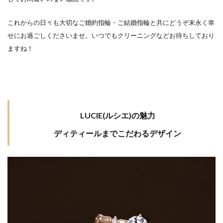
結婚指輪ディズニープリンセス
これからの日々も大切なご婚約指輪・ご結婚指輪と共にどうぞ末永く幸
結婚指輪ディズニーラプンツェル
せにお過ごしくださいませ。
いつでもクリーニングなどお待ちしており
結婚指輪デザイン
結婚指輪デザイン選び
ますね！
結婚指輪どっちが払う
結婚指輪どっちが買う
結婚指輪どの指
結婚指輪とは
結婚指輪とピンキーリング
結婚指輪なくした
結婚指輪なし
結婚指輪なしみじめ
LUCIE(ルシエ)の魅力
結婚指輪なし悲しい
結婚指輪ねじれ
ディティールまでこだわるデザイン
結婚指輪ネックレス
結婚指輪の代わり
結婚指輪の変色
結婚指輪の歪み
結婚指輪の紛失
結婚指輪の選び方
結婚指輪ハート
結婚指輪ハートシェイプ
結婚指輪ハイブランド
結婚指輪ハイブランド注意点