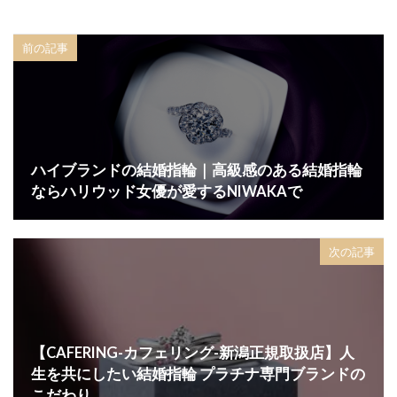
質の良いダイヤモンド
輝き
違うブランド
前の記事
重ねづけ
重ね付け
重ね着け
野点傘
金属アレルギー
鋳造製法
鋳造製法 結婚指輪 マリッジリング
鍛造
鍛造 結婚指輪
鍛造リング
鍛造製法
鑑別書
鑑定
鑑定機関
長岡
長岡市
ハイブランドの結婚指輪｜高級感のある結婚指輪
ならハリウッド女優が愛するNIWAKAで
長岡市 NIWAKA
長岡市 俄 結婚指輪
長岡市 婚約指輪
長岡市 結婚指輪
長岡市 結婚指輪 ブランド
次の記事
長岡市 結婚指輪 人気
長岡市NIWAKA
長岡市NIWKA
長岡市SORA
長岡市スイートブルーダイヤモンド
【CAFERING-カフェリング-新潟正規取扱店】人
長岡市タンタル
長岡市ロイヤルアッシャー
生を共にしたい結婚指輪 プラチナ専門ブランドの
長岡市京杢目
長岡市婚約指輪
長岡市結婚指輪
こだわり