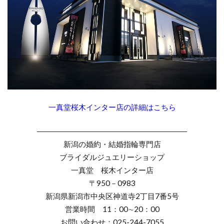
結婚指輪羨ましい
結婚指輪羨ましいデザイン
結婚指輪羨ましいブランド
結婚指輪職人
結婚指輪自分らしさ
結婚指輪色
結婚指輪芸術的
結婚指輪華奢
結婚指輪蒸気船ウィリー
結婚指輪薔薇
結婚指輪買い替え
結婚指輪買い直し
一真堂桜木インター店の詳細はこちら
結婚指輪買うタイミング
結婚指輪買わない
結婚指輪費用負担
結婚指輪選び
――――――――――――――――――――
結婚指輪選び方
結婚指輪重ねづけ
結婚指輪金
新潟の婚約・結婚指輪専門店
結婚指輪金属アレルギー
結婚指輪鍛造
ブライダルジュエリーショップ
一真堂 桜木インター店
結婚指輪鍛造鋳造
結婚指輪長持ち
〒950－0983
結婚指輪頑丈
結婚指輪高級感
結婚準備
新潟県新潟市中央区神道寺2丁目7番5号
結婚記念日ジュエリー
結婚記念日プレゼント
営業時間 11：00∼20：00
結婚記念日何する
結婚費用
綺羅
綺麗
お問い合わせ：025-244-7055