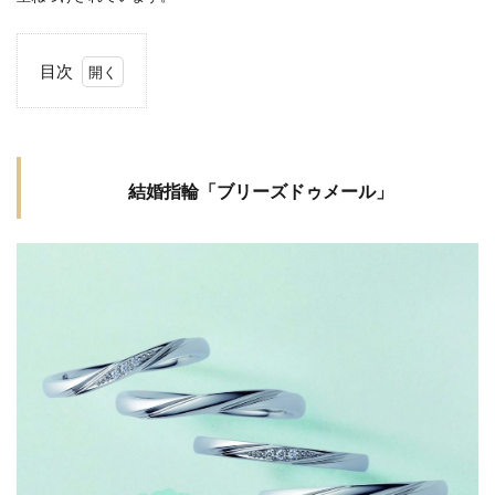
燕市カフェリング
燕市ブルーダイヤ
燕市婚約指輪
燕市結婚指輪
由良
目次
男性に人気
発色
白い輝き
白澄花
1
結婚
白鈴
相互
睡蓮
睦
石言葉
指輪
祈り
神奈川県
禅の輪
福岡県結婚指輪
「ブ
結婚指輪「ブリーズドゥメール」
福島県
福島県 俄
福島県 俄 婚約指輪
リー
ズド
福島県 俄 結婚指輪
福島県 婚約指輪
ゥメ
福島県 結婚指輪
福島県ロイヤル・アッシャー
ー
ル」
福島県結婚指輪
秋の紅
秋葉区
笹舟
米国宝石学会
糸魚川市
糸魚川市 ルシエ
2
お客
糸魚川市 結婚指輪
素材
様の
細身のピンクゴールド
結
口コ
結婚10周年ジュエリー
結婚10周年プレゼント
ミ・
感想
結婚式 する
結婚式お日柄
結婚式ゲスト