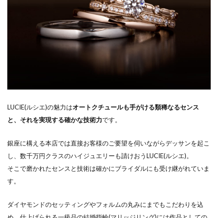
結婚指輪ハイブランド相場
結婚指輪ハワイアンジュエリー
結婚指輪ファンタジア
結婚指輪フェア
結婚指輪ブライダルフェア
結婚指輪プラチナ
結婚指輪ブランド
結婚指輪ブルー
結婚指輪ペア
結婚指輪ホワイトゴールド
結婚指輪マイスター
結婚指輪ミル打ち
LUCIE(ルシエ)の魅力は
オートクチュールも手がける類稀なるセンス
結婚指輪メーカー
結婚指輪メンズ
と、それを実現する確かな技術力
です。
結婚指輪モチーフ
結婚指輪モニッケンダム
銀座に構える本店では直接お客様のご要望を伺いながらデッサンを起こ
結婚指輪ラザールダイヤモンド
し、数千万円クラスのハイジュエリーも請けおうLUCIE(ルシエ)。
結婚指輪ラプンツェル
結婚指輪リメイク
そこで磨かれたセンスと技術は確かにブライダルにも受け継がれていま
す。
結婚指輪リングコネクター
結婚指輪リング交換
結婚指輪ローズ
結婚指輪ローン
ダイヤモンドのセッティングやフォルムの丸みにまでもこだわりを込
結婚指輪ロイヤル・アッシャー
結婚指輪丈夫
め、仕上げられる一級品の結婚指輪(マリッジリング)には作品としての