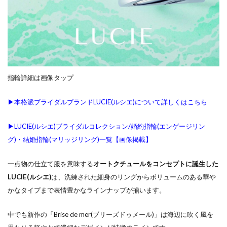
3
結婚式ゲストハウス
結婚式サプライズ
ルシ
結婚式しない
結婚式タイムスケジュール
エを
結婚式テーブルコーディネート
結婚式ドレス
お探
しな
結婚式ドレス試着
結婚式の引き出物
ら国
結婚式ロケーション撮影
結婚式六曜
指輪詳細は画像タップ
内最
結婚式六輝
結婚式出席
結婚式前撮り
大級
▶︎本格派ブライダルブランドLUCIE(ルシエ)について詳しくはこちら
のモ
結婚式場探し
結婚式場決め方
結婚式場見学
デル
結婚式場選び
結婚式場選択
結婚式大安
▶︎LUCIE(ルシエ)ブライダルコレクション/婚約指輪(エンゲージリン
数
グ)・結婚指輪(マリッジリング)一覧【画像掲載】
結婚式婚約指輪
結婚式当日
結婚式打ち合わせ
4
結婚式招待客
結婚式招待状
結婚式準備
一
一点物の仕立て服を意味する
オートクチュールをコンセプトに誕生した
真
結婚式衣装
結婚式衣装試着
結婚式装花
LUCIE(ルシエ)
は、洗練された細身のリングからボリュームのある華や
堂
結婚式負担金
結婚式費用
結婚式費用内訳
かなタイプまで表情豊かなラインナップが揃います。
桜
結婚指指輪平均価格
結婚指輪
木
中でも新作の「Brise de mer(ブリーズドゥメール)」は海辺に吹く風を
イ
結婚指輪 きつめ
結婚指輪 サイズ