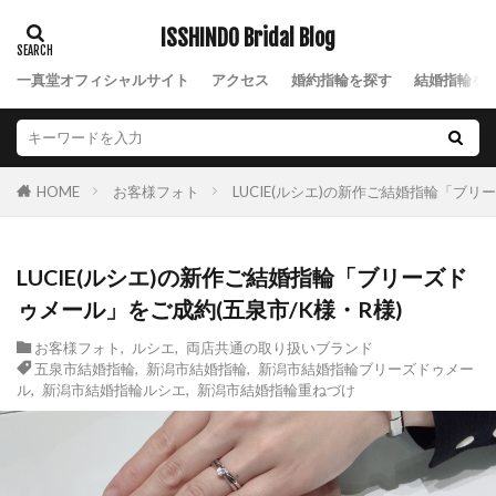
新潟市結婚指輪ストレート選び方
ISSHINDO Bridal Blog
新潟市結婚指輪せっかけい
一真堂オフィシャルサイト
アクセス
婚約指輪を探す
結婚指輪を
新潟市結婚指輪ニューヨークニワカ
新潟市結婚指輪にわか
新潟市結婚指輪プラチナ
新潟市結婚指輪ブリーズドゥメール
お客様フォト
LUCIE(ルシエ)の新作ご結婚指輪「ブリ
HOME
新潟市結婚指輪ルシエ
新潟市結婚指輪俄
新潟市結婚指輪口コミ
新潟市結婚指輪重ねづけ
LUCIE(ルシエ)の新作ご結婚指輪「ブリーズド
新潟市結婚指輪雪佳景
ゥメール」をご成約(五泉市/K様・R様)
新潟市結婚指輪雪佳景プラチナ
新潟市西区
新潟引き出物
新潟指輪
新潟放送
お客様フォト
,
ルシエ
,
両店共通の取り扱いブランド
五泉市結婚指輪
,
新潟市結婚指輪
,
新潟市結婚指輪ブリーズドゥメー
新潟月彩
新潟歴史
新潟演出
新潟県
ル
,
新潟市結婚指輪ルシエ
,
新潟市結婚指輪重ねづけ
新潟県ダイヤモンド
新潟結婚式
新潟結婚指輪
新潟結婚指輪nocur
新潟結婚指輪おすすめ
新潟結婚指輪ノクル
新潟結婚指輪人気