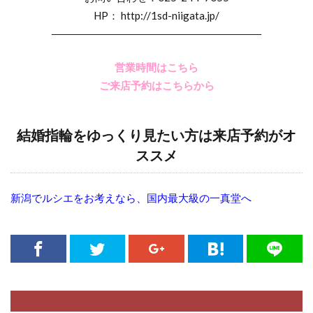
HP： http://1sd-niigata.jp/
綺麗なダイヤモンド
綾
美女と野獣
――――――――――――――――――――
美女と野獣 結婚指輪
美女と野獣婚約指輪
美女と野獣婚約指輪結婚指輪
美女と野獣結婚指輪
営業時間はこちら
美女と野獣結婚指輪婚約指輪
群馬 ルシエ
ご来店予約はこちらから
聖籠町
職業別結婚指輪
胎内市
胎内市ラザールダイヤモンド
結婚指輪をゆっくり見たい方は来店予約がオ
胎内市ロイヤル・アッシャー
胎内市結婚指輪
ススメ
自然
色
色石
花
花匠の彫
花咲
花嫁パール
花篝
花雪
花霞
新潟でルシエをお考えなら、国内最大級の一真堂へ
花麗
花麗結婚指輪
若松
茜
茜雲
薔薇指輪
虹色結婚指輪
表参道
表面仕上げ
見附市
評判
誕生石
質のいいダイヤモンド
質のいいダイヤモンドブランドネックレス