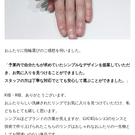
結婚指輪コーディネート
結婚指輪ゴールド
結婚指輪ことのは
結婚指輪コンビ
結婚指輪サイズ
結婚指輪サイズ直し
結婚指輪しない
結婚指輪シンデレラ
結婚指輪シンデレラサイズ
結婚指輪シンプル
おふたりに指輪選びのご感想を伺いました。
結婚指輪スチームボートウィリー
結婚指輪ストレート
結婚指輪セット
「
予算内で自分たちが求めていたシンプルなデザインを提案していただ
き、お気に入りを見つけることができました。
結婚指輪セットリング
結婚指輪セミオーダー
スタッフの方は丁寧な対応でとても安心して選ぶことができました。
」
結婚指輪セレクトショップ
結婚指輪タイミング
結婚指輪タンタル
結婚指輪チタン
K様・R様、ありがとうございます。
おふたりらしい洗練されたリングでお気に入りを見つけていただけ、私
結婚指輪つけ心地
結婚指輪つや消し
どももとても嬉しく思います。
結婚指輪ディズニー
シンプルほどブランドの力量が見えますが、LUCIE(ルシエ)のセンスと
結婚指輪ディズニーシンデレラ
技術で作り上げられたこちらのリングはおしゃれなおふたりの一生物と
結婚指輪ディズニーファンタジア
してお間違いのない逸品です。