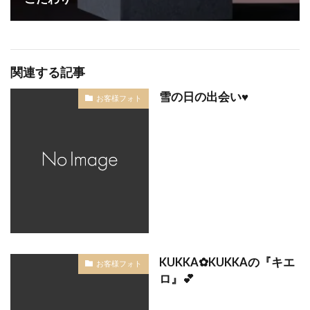
長次郎
長閑
阿賀野市
阿賀野市NIWAKA
阿賀野市婚約指輪
阿賀野市結婚指輪
限定
雪佳景
雪椿
雷神
露華
関連する記事
青い宝石婚約指輪
青い石婚約指輪
雪の日の出会い♥
お客様フォト
青い結婚指輪
静岡
顔合わせ婚約指輪
顔合わせ指輪選び
顔合わせ結婚指輪
風神
飽きがこない結婚指輪
高品質
高品質ダイヤモンド
高品質ダイヤモンドブランド
高品質なダイヤモンド
魚沼市
魚沼市 ルシエ
魚沼市 婚約指輪
魚沼市 結婚指輪
魚沼市NIWAKA
魚沼市結婚指輪
鯨
黄色結婚指輪
黒い結婚指輪
KUKKA✿KUKKAの『キエ
お客様フォト
ロ』💕
検索