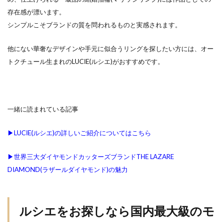
結婚指輪下見
結婚指輪予算
結婚指輪予約
存在感が漂います。
シンプルこそブランドの質を問われるものと実感されます。
結婚指輪交換
結婚指輪京杢目
結婚指輪人と被らない
結婚指輪人気
他にない華奢なデザインや手元に似合うリングを探したい方には、オー
結婚指輪人気デザイン
結婚指輪人気ブランド
トクチュール生まれのLUCIE(ルシエ)がおすすめです。
結婚指輪人気店
結婚指輪人気相場
結婚指輪代わり
結婚指輪代わりおすすめ
結婚指輪位置
結婚指輪何回も見にいく
一緒に読まれている記事
結婚指輪俄
結婚指輪個性的
結婚指輪値段
▶︎LUCIE(ルシエ)の詳しいご紹介についてはこちら
結婚指輪入籍日
結婚指輪内側
結婚指輪分割払い
結婚指輪刻印
▶︎世界三大ダイヤモンドカッターズブランドTHE LAZARE
結婚指輪割り勘
結婚指輪受け取り
DIAMOND(ラザールダイヤモンド)の魅力
結婚指輪口コミ
結婚指輪口コミ人気
結婚指輪口コミ高評価
結婚指輪右手
ルシエをお探しなら国内最大級のモ
結婚指輪和風
結婚指輪和風ブランド