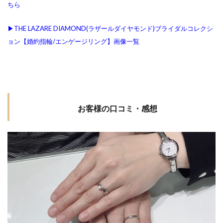
ちら
結婚指輪アンティーク
結婚指輪イエローゴールド
結婚指輪いつから
結婚指輪いつ買う
▶THE LAZARE DIAMOND(ラザールダイヤモンド)ブライダルコレクシ
ョン【婚約指輪/エンゲージリング】画像一覧
結婚指輪いらない
結婚指輪エタニティ
結婚指輪エタニティリング
結婚指輪オーダーメイド
結婚指輪オートクチュール
結婚指輪おすすめ
結婚指輪おすすめブランド
結婚指輪お花
お客様の口コミ・感想
結婚指輪お返し
結婚指輪お返しおすすめ
結婚指輪お風呂
結婚指輪お風呂外す
結婚指輪ガイド
結婚指輪カジュアル
結婚指輪かっこいい
結婚指輪カフェリング
結婚指輪カラーストーン
結婚指輪カラフル
結婚指輪きつい
結婚指輪キラキラ
結婚指輪キラキラしてない
結婚指輪ゴージャス