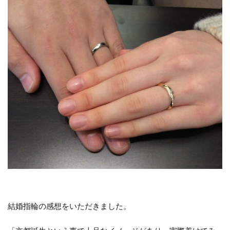
新潟市ラザールダイヤモンド
新潟市リングコネクター
新潟市ルシエ
新潟市ルシエ結婚指輪
新潟市ロイヤル・アッシャー
新潟市ロイヤルアッシャー
新潟市世界三大カッターズブランド
新潟市中央区
新潟市俄
新潟市北区
新潟市南区
新潟市婚約指輪
新潟市婚約指輪50万予算
新潟市婚約指輪シンデレラ
新潟市婚約指輪ラザールダイヤモンド
新潟市婚約指輪俄
新潟市婚約指輪高額
新潟市村上市
新潟市東区
新潟市江南区
結婚指輪の感想をいただきました。
新潟市秋葉区
新潟市結婚指輪
新潟市結婚指輪NIWAKA
新潟市結婚指輪SORA