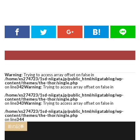
新潟県ダイヤモンド
新潟結婚式
新潟結婚指輪
新潟結婚指輪nocur
新潟結婚指輪おすすめ
新潟結婚指輪ノクル
新潟結婚指輪人気
新潟結婚指輪刻印
新発田市
新発田市NIWAKA
新発田市ハワイアンジュエリー
新発田市マキシ
新発田市ロイヤル・アッシャー
新発田市婚約指輪
新発田市結婚指輪
新郎サプライズ
日本
Warning
: Trying to access array offset on false in
日本ブランド
日本らしい結婚指輪
星の音
/home/xs274723/1sd-niigata.jp/public_html/niigatablog/wp-
content/themes/the-thor/single.php
on line
342
Warning
: Trying to access array offset on false in
時計
暁
月の雫
月彩
望
朝葉
/home/xs274723/1sd-niigata.jp/public_html/niigatablog/wp-
期間限定
木洩日
木目
村上市
content/themes/the-thor/single.php
on line
343
Warning
: Trying to access array offset on false in
村上市NIWAKA
村上市結婚指輪
杢目結婚指輪
/home/xs274723/1sd-niigata.jp/public_html/niigatablog/wp-
content/themes/the-thor/single.php
柊
柏崎市
桜
桜モチーフ
on line
344
前の記事
桜木インター
梟
槌目
槌目の結婚指輪
機械式時計
正規代理店
正規取扱