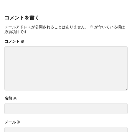
結婚指輪NIWAKA
結婚指輪SORA
結婚指輪V字
結婚指輪V字選び方
コメントを書く
結婚指輪アシンメトリー
結婚指輪アレンジ
メールアドレスが公開されることはありません。
※
が付いている欄は
必須項目です
結婚指輪アンティーク
結婚指輪イエローゴールド
コメント
※
結婚指輪いつから
結婚指輪いつ買う
結婚指輪いらない
結婚指輪エタニティ
結婚指輪エタニティリング
結婚指輪オーダーメイド
結婚指輪オートクチュール
結婚指輪おすすめ
結婚指輪おすすめブランド
結婚指輪お花
名前
※
結婚指輪お返し
結婚指輪お返しおすすめ
結婚指輪お風呂
結婚指輪お風呂外す
結婚指輪ガイド
結婚指輪カジュアル
メール
※
結婚指輪かっこいい
結婚指輪カフェリング