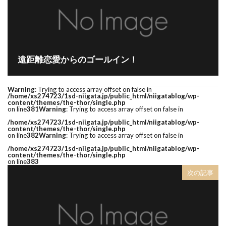
歴史あるブランド結婚指輪
歴史ある結婚指輪
水鏡
波
海
無限
無難
煌びやか
燕市
燕市NIWAKA
遠距離恋愛からのゴールイン！
燕市カフェリング
燕市ブルーダイヤ
燕市婚約指輪
燕市結婚指輪
由良
Warning
: Trying to access array offset on false in
男性に人気
発色
白い輝き
白澄花
/home/xs274723/1sd-niigata.jp/public_html/niigatablog/wp-
content/themes/the-thor/single.php
白鈴
相互
睡蓮
睦
石言葉
on line
381
Warning
: Trying to access array offset on false in
/home/xs274723/1sd-niigata.jp/public_html/niigatablog/wp-
祈り
神奈川県
禅の輪
福岡県結婚指輪
content/themes/the-thor/single.php
on line
382
Warning
: Trying to access array offset on false in
福島県
福島県 俄
福島県 俄 婚約指輪
/home/xs274723/1sd-niigata.jp/public_html/niigatablog/wp-
content/themes/the-thor/single.php
福島県 俄 結婚指輪
福島県 婚約指輪
on line
383
次の記事
福島県 結婚指輪
福島県ロイヤル・アッシャー
福島県結婚指輪
秋の紅
秋葉区
笹舟
米国宝石学会
糸魚川市
糸魚川市 ルシエ
糸魚川市 結婚指輪
素材