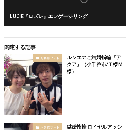
細身のピンクゴールド
結
LUCIE『ロズレ』エンゲージリング
結婚10周年ジュエリー
結婚10周年プレゼント
結婚式 する
結婚式お日柄
結婚式ゲスト
結婚式ゲストハウス
結婚式サプライズ
結婚式しない
結婚式タイムスケジュール
関連する記事
結婚式テーブルコーディネート
結婚式ドレス
ルシエのご結婚指輪『ア
お客様フォト
結婚式ドレス試着
結婚式の引き出物
クア』（小千谷市/Ｔ様Ｍ
様）
結婚式ロケーション撮影
結婚式六曜
結婚式六輝
結婚式出席
結婚式前撮り
結婚式場探し
結婚式場決め方
結婚式場見学
結婚式場選び
結婚式場選択
結婚式大安
結婚式婚約指輪
結婚式当日
結婚式打ち合わせ
結婚式招待客
結婚式招待状
結婚式準備
結婚指輪 ロイヤルアッシ
結婚式衣装
結婚式衣装試着
結婚式装花
お客様フォト