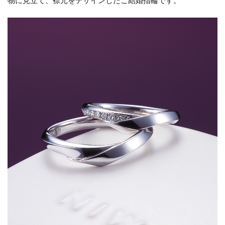
物に見立て、襟元をデザインしたご結婚指輪です。
新潟カジュアル
新潟スイートテン
新潟スイートテン・ダイヤモンド
新潟スイートテンダイヤモンド
新潟セットリング
新潟ダイヤモンド
新潟ダイヤモンド指輪
新潟ディズニー
新潟ネックレス
新潟の冬の結婚式
新潟ハーフエタニティ
新潟ひなた
新潟ピンクダイヤモンド
新潟フルエタニティ
新潟プロポーズリング
新潟ポンテヴェキオ
新潟マリッジリング
新潟モニッケンダム
新潟ラザールダイヤモンド
新潟ロイヤル・アッシャー
新潟ロイヤルアッシャー
新潟一路
新潟世界三大カッターズブランド
新潟京杢目
新潟俄花匠の彫
新潟婚約指輪
新潟市