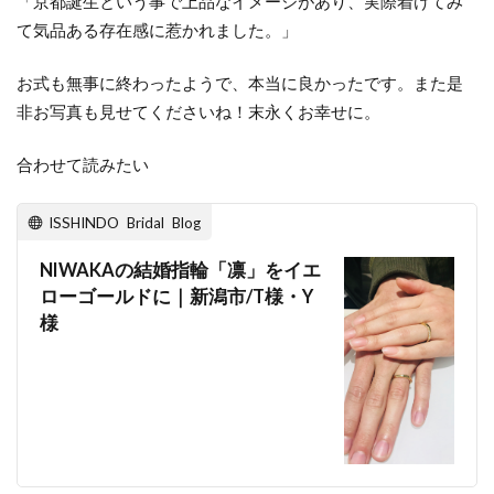
「京都誕生という事で上品なイメージがあり、実際着けてみ
新潟市結婚指輪ウェーブ
て気品ある存在感に惹かれました。」
新潟市結婚指輪ウェーブデザイン
お式も無事に終わったようで、本当に良かったです。また是
新潟市結婚指輪おしゃれ
非お写真も見せてくださいね！末永くお幸せに。
新潟市結婚指輪ストレート選び方
合わせて読みたい
新潟市結婚指輪せっかけい
新潟市結婚指輪ニューヨークニワカ
ISSHINDO Bridal Blog
新潟市結婚指輪にわか
新潟市結婚指輪プラチナ
NIWAKAの結婚指輪「凛」をイエ
新潟市結婚指輪ブリーズドゥメール
ローゴールドに｜新潟市/T様・Y
新潟市結婚指輪ルシエ
新潟市結婚指輪俄
様
新潟市結婚指輪口コミ
新潟市結婚指輪重ねづけ
新潟市結婚指輪雪佳景
新潟市結婚指輪雪佳景プラチナ
新潟市西区
新潟引き出物
新潟指輪
新潟放送
新潟月彩
新潟歴史
新潟演出
新潟県