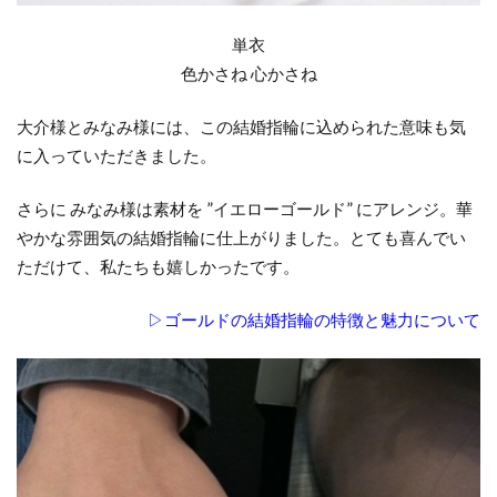
新潟市 ラザールダイヤモンド
新潟市 俄 凛
単衣
新潟市 新潟
新潟市 結婚指輪
色かさね 心かさね
新潟市NIWAKA
新潟市NIWAKA長閑
大介様とみなみ様には、この結婚指輪に込められた意味も気
新潟市SORA
新潟市THE LAZARE DIAMOND
に入っていただきました。
新潟市エンゲージリング50万予算
新潟市カフェリング
新潟市ことほぎ
さらに みなみ様は素材を ”イエローゴールド” にアレンジ。華
やかな雰囲気の結婚指輪に仕上がりました。とても喜んでい
新潟市セットリング
新潟市セットリング俄
ただけて、私たちも嬉しかったです。
新潟市ダイヤモンド
新潟市ダイヤモンドカッターズブランド
▷ゴールドの結婚指輪の特徴と魅力について
新潟市ニューヨークニワカ
新潟市ノクル
新潟市フィッシャー
新潟市プロポーズリング
新潟市マリッジリング
新潟市マリッジリングNIWAKA
新潟市ミッキー結婚指輪
新潟市モニッケンダム