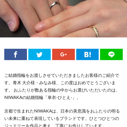
婚約指輪セットリング
婚約指輪ダイヤモンド
婚約指輪ディズニープリンセス
婚約指輪デザイン
婚約指輪と結婚指輪の違い
婚約指輪ピンクゴールド
婚約指輪人気
婚約指輪値段
婚約指輪入籍日
婚約指輪刻印
婚約指輪可愛い
婚約指輪指南書シリーズ
婚約指輪新潟
婚約指輪選び方
婚約指輪重ねづけ
宝石
ご結婚指輪をお渡しさせていただきましたお客様のご紹介で
小さなサイズの婚約指輪
小さなサイズの結婚指輪
す。青木 大介様・みなみ様、この度はおめでとうございま
小千谷
小千谷市
山形
山形県
幅広
す。 おふたりが数ある指輪の中からお選びいただいたのは、
NIWAKAの結婚指輪「単衣-ひとえ-」。
幅広の結婚指輪
式場下見
式場打ち合わせ
式場見学
彫り
心
手に馴染む
京都で生まれたNIWAKAは、日本の美意識をおふたりの明る
手作り
披露宴会場コーディネート
招待客選び
い未来に重ねて表現しているブランドです。ひとつひとつの
招待状発送
指が綺麗に見える
指になじむ
ジュエリーを作品と考え、丁寧にお作りしています。