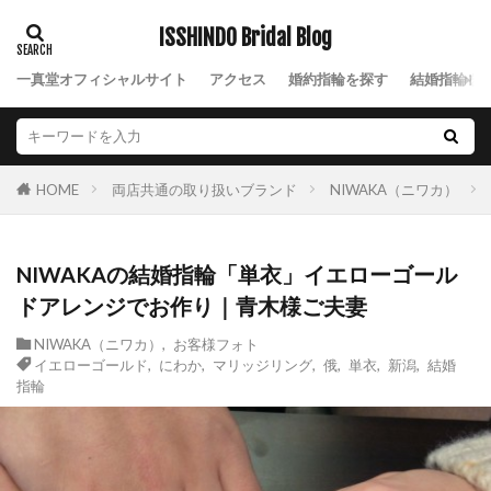
太
太い結婚指輪
妙高市
ISSHINDO Bridal Blog
妙高市ロイヤル・アッシャー
一真堂オフィシャルサイト
アクセス
婚約指輪を探す
結婚指輪を
妙高市ロイヤルアッシャー
妙高市結婚指輪
婚約ネックレス
婚約指輪
婚約指輪 エンゲージリング
両店共通の取り扱いブランド
NIWAKA（ニワカ）
HOME
婚約指輪 かっこいい
婚約指輪 サイドビュー
婚約指輪 サプライズ
婚約指輪 モチーフ
NIWAKAの結婚指輪「単衣」イエローゴール
婚約指輪 人気
婚約指輪 横顔
ドアレンジでお作り｜青木様ご夫妻
婚約指輪 相場
婚約指輪30万予算
婚約指輪NIWAKA
婚約指輪アシンメトリー
NIWAKA（ニワカ）
,
お客様フォト
イエローゴールド
,
にわか
,
マリッジリング
,
俄
,
単衣
,
新潟
,
結婚
婚約指輪お返し
婚約指輪かわいい
指輪
婚約指輪ゴールド
婚約指輪こだわりない
婚約指輪コンビ
婚約指輪シンプル
婚約指輪スリーストーン
婚約指輪セット