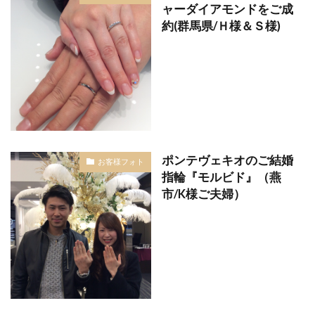
ャーダイアモンドをご成
結婚式負担金
結婚式費用
結婚式費用内訳
約(群馬県/Ｈ様＆Ｓ様)
結婚指指輪平均価格
結婚指輪
結婚指輪 きつめ
結婚指輪 サイズ
結婚指輪 ダイヤ外れ
結婚指輪 デザイン
結婚指輪 ひとめぼれ
結婚指輪 マリッジリング
結婚指輪 マリッジリング ストレート
結婚指輪 人気 ブランド
結婚指輪 必要
ポンテヴェキオのご結婚
お客様フォト
結婚指輪 新常識
結婚指輪 結婚指輪 違い
指輪『モルビド』（燕
市/K様ご夫婦）
結婚指輪 迷子
結婚指輪 遠距離恋愛
結婚指輪 選び方
結婚指輪、LUCIE
結婚指輪18金
結婚指輪20万
結婚指輪2ミリ
結婚指輪30代
結婚指輪30代おすすめ
結婚指輪30代選び方
結婚指輪40万
結婚指輪50万
結婚指輪fika(フィーカ)