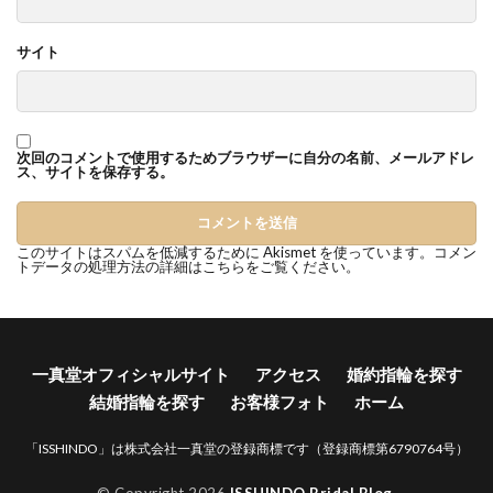
結婚指輪カラーストーン
結婚指輪カラフル
サイト
結婚指輪きつい
結婚指輪キラキラ
結婚指輪キラキラしてない
結婚指輪ゴージャス
結婚指輪コーディネート
結婚指輪ゴールド
次回のコメントで使用するためブラウザーに自分の名前、メールアドレ
結婚指輪ことのは
結婚指輪コンビ
ス、サイトを保存する。
結婚指輪サイズ
結婚指輪サイズ直し
結婚指輪しない
結婚指輪シンデレラ
このサイトはスパムを低減するために Akismet を使っています。
コメン
トデータの処理方法の詳細はこちらをご覧ください
。
結婚指輪シンデレラサイズ
結婚指輪シンプル
結婚指輪スチームボートウィリー
結婚指輪ストレート
結婚指輪セット
一真堂オフィシャルサイト
アクセス
婚約指輪を探す
結婚指輪セットリング
結婚指輪セミオーダー
結婚指輪を探す
お客様フォト
ホーム
結婚指輪セレクトショップ
結婚指輪タイミング
結婚指輪タンタル
結婚指輪チタン
「ISSHINDO」は株式会社一真堂の登録商標です（登録商標第6790764号）
結婚指輪つけ心地
結婚指輪つや消し
© Copyright 2026
ISSHINDO Bridal Blog
.