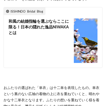
指紋刻印
指輪
指輪のクリーニング
ISSHINDO Bridal Blog
指輪プロポーズ
指輪手入れ
数量限定
文字
文字入れ
新作
新潟
和風の結婚指輪を選ぶならここに
限る！日本の隠れた逸品NIWAKA
新潟 NIWAKA
新潟 sowi
新潟 ソーイ
とは
新潟 ダイヤモンド
新潟 ルシエ ムーンライト
新潟 俄
新潟 俄 凛
新潟 俄 初桜
新潟 俄 唐花
新潟 婚約指輪 人気
新潟 結婚指輪
新潟 結婚指輪 ブランド
新潟 結婚指輪 ロイヤル・アッシャー
新潟 結婚指輪 人気
新潟 結婚指輪 俄
新潟NIWAKA
新潟NIWAKA結婚指輪
おふたりの選ばれた「単衣」は十二単を表現したもの。単衣
新潟NIWAKA雷神
新潟THE LAZARE DIAMOND
という裏のない広袖の着物の上に衣を重ねていくと、晴れや
新潟アニバーサリージュエリー
新潟アンティック
かな十二単衣となります。ふたりの想いを重ねていく様を着
新潟エタニティ
新潟エタニティリング