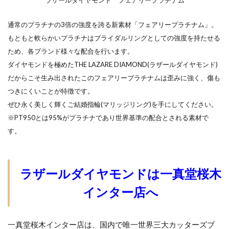
結婚指輪着け方
結婚指輪祈り
結婚指輪納品
通常のプラチナの3倍の強度を誇る新素材「フェアリープラチナム」。
結婚指輪素材
結婚指輪細身
もともと軟らかいプラチナはブライダルリングとしての強度を持たせる
結婚指輪組み合わせ
結婚指輪美女と野獣
ため、各ブランド様々な配合を行います。
結婚指輪羨ましい
結婚指輪羨ましいデザイン
ダイヤモンドを極めたTHE LAZARE DIAMOND(ラザールダイヤモンド)
だからこそ生み出されたこのフェアリープラチナムは歪みに強く、傷も
結婚指輪羨ましいブランド
結婚指輪職人
つきにくいことが特徴です。
結婚指輪自分らしさ
結婚指輪色
ぜひ永く美しく輝くご結婚指輪(マリッジリング)を手にしてください。
結婚指輪芸術的
結婚指輪華奢
※PT950とは95%がプラチナであり世界基準の配合とされる素材で
結婚指輪蒸気船ウィリー
結婚指輪薔薇
す。
結婚指輪買い替え
結婚指輪買い直し
結婚指輪買うタイミング
結婚指輪買わない
ラザールダイヤモンドは一真堂桜木
結婚指輪費用負担
結婚指輪選び
インター店へ
結婚指輪選び方
結婚指輪重ねづけ
結婚指輪金
結婚指輪金属アレルギー
結婚指輪鍛造
一真堂桜木インター店は、国内で唯一世界三大カッターズブ
結婚指輪鍛造鋳造
結婚指輪長持ち