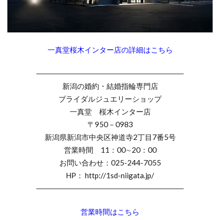
表面仕上げ
見附市
評判
誕生石
質のいいダイヤモンド
質のいいダイヤモンドブランドネックレス
一真堂桜木インター店の詳細はこちら
質の良いダイヤモンド
輝き
違うブランド
――――――――――――――――――――
重ねづけ
重ね付け
重ね着け
野点傘
新潟の婚約・結婚指輪専門店
金属アレルギー
鋳造製法
ブライダルジュエリーショップ
鋳造製法 結婚指輪 マリッジリング
鍛造
一真堂 桜木インター店
鍛造 結婚指輪
鍛造リング
鍛造製法
〒950－0983
新潟県新潟市中央区神道寺2丁目7番5号
鑑別書
鑑定
鑑定機関
長岡
長岡市
営業時間 11：00∼20：00
長岡市 NIWAKA
長岡市 俄 結婚指輪
お問い合わせ：025-244-7055
長岡市 婚約指輪
長岡市 結婚指輪
HP： http://1sd-niigata.jp/
長岡市 結婚指輪 ブランド
――――――――――――――――――――
長岡市 結婚指輪 人気
長岡市NIWAKA
営業時間はこちら
長岡市NIWKA
長岡市SORA