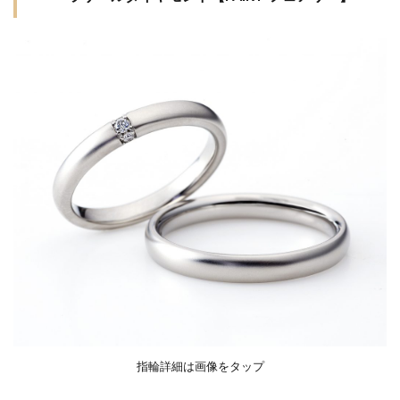
【FAIRY-
結婚式負担金
結婚式費用
結婚式費用内訳
フェアリ
ー】
結婚指指輪平均価格
結婚指輪
結婚指輪 きつめ
結婚指輪 サイズ
2
お客
結婚指輪 ダイヤ外れ
結婚指輪 デザイン
様の
結婚指輪 ひとめぼれ
結婚指輪 マリッジリング
声・
口コ
結婚指輪 マリッジリング ストレート
ミ
結婚指輪 人気 ブランド
結婚指輪 必要
【フ
結婚指輪 新常識
結婚指輪 結婚指輪 違い
ェア
リー
結婚指輪 迷子
結婚指輪 遠距離恋愛
リン
結婚指輪 選び方
結婚指輪、LUCIE
グ】
結婚指輪18金
結婚指輪20万
結婚指輪2ミリ
3
結婚指輪30代
結婚指輪30代おすすめ
フェ
アリ
指輪詳細は画像をタップ
結婚指輪30代選び方
結婚指輪40万
ーシ
結婚指輪50万
結婚指輪fika(フィーカ)