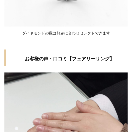
群の
結婚指輪カラーストーン
結婚指輪カラフル
耐久
性
結婚指輪きつい
結婚指輪キラキラ
「フ
結婚指輪キラキラしてない
結婚指輪ゴージャス
ェア
ダイヤモンドの数は好みに合わせセレクトできます
結婚指輪コーディネート
結婚指輪ゴールド
リー
プラ
結婚指輪ことのは
結婚指輪コンビ
チナ
結婚指輪サイズ
結婚指輪サイズ直し
ム」
お客様の声・口コミ【フェアリーリング】
結婚指輪しない
結婚指輪シンデレラ
4
結婚指輪シンデレラサイズ
結婚指輪シンプル
ラ
ザ
結婚指輪スチームボートウィリー
ー
結婚指輪ストレート
結婚指輪セット
ル
結婚指輪セットリング
結婚指輪セミオーダー
ダ
イ
結婚指輪セレクトショップ
結婚指輪タイミング
ヤ
結婚指輪タンタル
結婚指輪チタン
モ
ン
結婚指輪つけ心地
結婚指輪つや消し