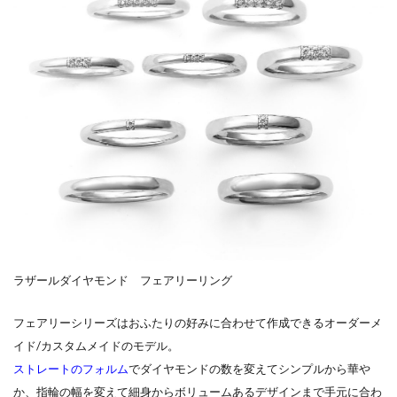
結婚指輪リングコネクター
結婚指輪リング交換
結婚指輪ローズ
結婚指輪ローン
結婚指輪ロイヤル・アッシャー
結婚指輪丈夫
結婚指輪下見
結婚指輪予算
結婚指輪予約
結婚指輪交換
結婚指輪京杢目
結婚指輪人と被らない
結婚指輪人気
結婚指輪人気デザイン
結婚指輪人気ブランド
結婚指輪人気店
結婚指輪人気相場
結婚指輪代わり
結婚指輪代わりおすすめ
結婚指輪位置
結婚指輪何回も見にいく
ラザールダイヤモンド フェアリーリング
結婚指輪俄
結婚指輪個性的
結婚指輪値段
フェアリーシリーズはおふたりの好みに合わせて作成できるオーダーメ
結婚指輪入籍日
結婚指輪内側
イド/カスタムメイドのモデル。
結婚指輪分割払い
結婚指輪刻印
ストレートのフォルム
でダイヤモンドの数を変えてシンプルから華や
か、指輪の幅を変えて細身からボリュームあるデザインまで手元に合わ
結婚指輪割り勘
結婚指輪受け取り