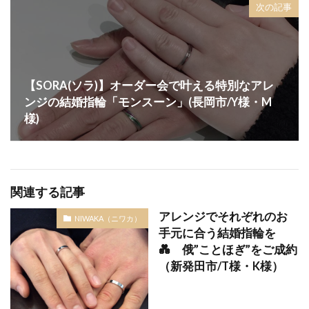
次の記事
黄色結婚指輪
黒い結婚指輪
検索
【SORA(ソラ)】オーダー会で叶える特別なアレ
ンジの結婚指輪「モンスーン」(長岡市/Y様・M
様)
関連する記事
アレンジでそれぞれのお
NIWAKA（ニワカ）
手元に合う結婚指輪を
💑 俄”ことほぎ”をご成約
（新発田市/T様・K様）