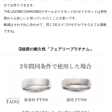
せてお作りできます。
結婚指輪口コミ
結婚指輪口コミ人気
THE LAZARE DIAMOND(ラザールダイヤモンド)のダイヤモンドは男性
結婚指輪口コミ高評価
結婚指輪右手
様からも欲しいと仰っていただくことが多いです。
結婚指輪和風
結婚指輪和風ブランド
幅感はそれぞれに合わせて、同じ1石タイプのモデルでそろえても素敵
結婚指輪大きい
結婚指輪大人婚
結婚指輪太い
ですね。
結婚指輪太さ
結婚指輪好み
結婚指輪婚約指輪
結婚指輪婚約指輪違い
結婚指輪婚約指輪重ねづけ
➁抜群の耐久性「フェアリープラチナム」
結婚指輪専門店
結婚指輪左手
結婚指輪幅
結婚指輪店
結婚指輪意味
結婚指輪手が小さい
結婚指輪手作り
結婚指輪支払い
結婚指輪支払いいつ
結婚指輪支払い方法
結婚指輪新潟
結婚指輪槌目模様
結婚指輪模様
結婚指輪模様入り
結婚指輪歴史
結婚指輪温泉
結婚指輪由来
結婚指輪男性
結婚指輪発色
結婚指輪相場
結婚指輪着けない
ラザールダイヤモンド フェアリープラチナム