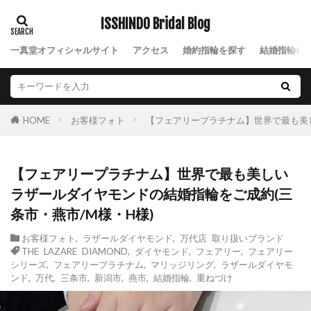
新潟県ダイヤモンド
新潟結婚式
新潟結婚指輪
ISSHINDO Bridal Blog
新潟結婚指輪nocur
新潟結婚指輪おすすめ
一真堂オフィシャルサイト
アクセス
婚約指輪を探す
結婚指輪を
新潟結婚指輪ノクル
新潟結婚指輪人気
新潟結婚指輪刻印
新発田市
新発田市NIWAKA
新発田市ハワイアンジュエリー
新発田市マキシ
お客様フォト
【フェアリープラチナム】世界で最も美し
HOME
新発田市ロイヤル・アッシャー
新発田市婚約指輪
新発田市結婚指輪
新郎サプライズ
日本
【フェアリープラチナム】世界で最も美しい
日本ブランド
日本らしい結婚指輪
星の音
ラザールダイヤモンドの結婚指輪をご成約(三
時計
暁
月の雫
月彩
望
朝葉
条市・燕市/M様・H様)
期間限定
木洩日
木目
村上市
お客様フォト
,
ラザールダイヤモンド
,
万代店 取り扱いブランド
村上市NIWAKA
村上市結婚指輪
杢目結婚指輪
THE LAZARE DIAMOND
,
ダイヤモンド
,
フェアリー
,
フェアリー
柊
柏崎市
桜
桜モチーフ
シリーズ
,
フェアリープラチナム
,
マリッジリング
,
ラザールダイヤモ
ンド
,
万代
,
三条市
,
新潟市
,
燕市
,
結婚指輪
,
重ねづけ
桜木インター
梟
槌目
槌目の結婚指輪
機械式時計
正規代理店
正規取扱