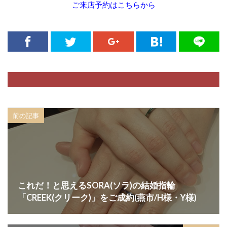
ご来店予約はこちらから
長岡市スイートブルーダイヤモンド
長岡市タンタル
長岡市ロイヤルアッシャー
長岡市京杢目
長岡市婚約指輪
長岡市結婚指輪
長次郎
長閑
阿賀野市
阿賀野市NIWAKA
阿賀野市婚約指輪
阿賀野市結婚指輪
限定
雪佳景
雪椿
雷神
露華
青い宝石婚約指輪
青い石婚約指輪
前の記事
青い結婚指輪
静岡
顔合わせ婚約指輪
顔合わせ指輪選び
顔合わせ結婚指輪
風神
飽きがこない結婚指輪
高品質
高品質ダイヤモンド
高品質ダイヤモンドブランド
これだ！と思えるSORA(ソラ)の結婚指輪
高品質なダイヤモンド
魚沼市
魚沼市 ルシエ
「CREEK(クリーク)」をご成約(燕市/H様・Y様)
魚沼市 婚約指輪
魚沼市 結婚指輪
魚沼市NIWAKA
魚沼市結婚指輪
鯨