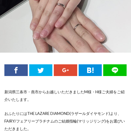
歴史あるブランド結婚指輪
歴史ある結婚指輪
水鏡
波
海
無限
無難
煌びやか
燕市
燕市NIWAKA
燕市カフェリング
燕市ブルーダイヤ
燕市婚約指輪
燕市結婚指輪
由良
男性に人気
発色
白い輝き
白澄花
白鈴
相互
睡蓮
睦
石言葉
祈り
神奈川県
禅の輪
福岡県結婚指輪
福島県
福島県 俄
福島県 俄 婚約指輪
新潟県三条市・燕市からお越しいただきましたM様・H様ご夫婦をご紹
福島県 俄 結婚指輪
福島県 婚約指輪
介いたします。
福島県 結婚指輪
福島県ロイヤル・アッシャー
福島県結婚指輪
秋の紅
秋葉区
笹舟
おふたりにはTHE LAZARE DIAMOND(ラザールダイヤモンド)より、
米国宝石学会
糸魚川市
糸魚川市 ルシエ
FAIRY/フェアリープラチナムのご結婚指輪(マリッジリング)をお選びい
ただきました。
糸魚川市 結婚指輪
素材