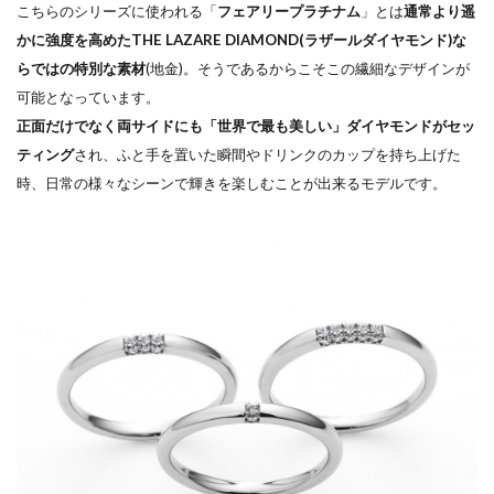
リー
こちらのシリーズに使われる「
フェアリープラチナム
」とは
通常より遥
結婚指輪NIWAKA
結婚指輪SORA
ズ
かに強度を高めたTHE LAZARE
DIAMOND(ラザールダイヤモンド)な
結婚
結婚指輪V字
結婚指輪V字選び方
らではの特別な素材
(地金)。
そうであるからこそこの繊細なデザインが
指輪
可能となっています。
結婚指輪アシンメトリー
結婚指輪アレンジ
の魅
正面だけでなく両サイドにも「世界で最も美しい」ダイヤモンドがセッ
結婚指輪アンティーク
結婚指輪イエローゴールド
力
ティング
され、ふと手を置いた瞬間やドリンクのカップを持ち上げた
結婚指輪いつから
結婚指輪いつ買う
3.1
時、日常の様々なシーンで輝きを楽しむことが出来るモデル
です。
➀オ
結婚指輪いらない
結婚指輪エタニティ
ーダ
結婚指輪エタニティリング
ーメ
結婚指輪オーダーメイド
イド
で叶
結婚指輪オートクチュール
結婚指輪おすすめ
える
結婚指輪おすすめブランド
結婚指輪お花
特別
結婚指輪お返し
結婚指輪お返しおすすめ
なペ
ア
結婚指輪お風呂
結婚指輪お風呂外す
3.2
結婚指輪ガイド
結婚指輪カジュアル
➁抜
結婚指輪かっこいい
結婚指輪カフェリング