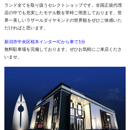
ランド全てを取り扱うセレクトショップです。全国正規代理
結婚指輪頑丈
結婚指輪高級感
結婚準備
店の中でも充実したモデル数を常時ご用意しております。世
結婚記念日ジュエリー
結婚記念日プレゼント
界一美しいラザールダイヤモンドの世界観をぜひご体感いた
結婚記念日何する
結婚費用
綺羅
綺麗
だければと思います。
綺麗なダイヤモンド
綾
美女と野獣
新潟市中央区桜木インターICから車で1分
美女と野獣 結婚指輪
美女と野獣婚約指輪
無料駐車場を完備しております。ぜひお気軽にご来店くださ
美女と野獣婚約指輪結婚指輪
美女と野獣結婚指輪
いませ。
美女と野獣結婚指輪婚約指輪
群馬 ルシエ
聖籠町
職業別結婚指輪
胎内市
胎内市ラザールダイヤモンド
胎内市ロイヤル・アッシャー
胎内市結婚指輪
自然
色
色石
花
花匠の彫
花咲
花嫁パール
花篝
花雪
花霞
花麗
花麗結婚指輪
若松
茜
茜雲
薔薇指輪
虹色結婚指輪
表参道