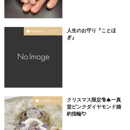
人生のお守り『ことほ
NIWAKA（ニワカ）
ぎ』
クリスマス限定🎅🎄一真
お客様フォト
堂ピンクダイヤモンド婚
約指輪💘