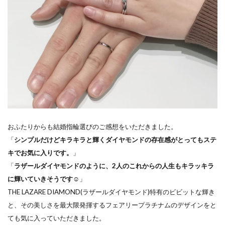
ド
結婚指輪ディズニー
は
結婚指輪ディズニーシンデレラ
一
真
結婚指輪ディズニーファンタジア
堂
結婚指輪ディズニープリンセス
桜
木
結婚指輪ディズニーラプンツェル
イ
結婚指輪デザイン
結婚指輪デザイン選び
ン
結婚指輪どっちが払う
結婚指輪どっちが買う
タ
ー
結婚指輪どの指
結婚指輪とは
おふたりからも結婚指輪選びのご感想をいただきました。
店
「
シンプルだけどキラキラと輝くダイヤモンドの存在感がとってもステ
結婚指輪とピンキーリング
結婚指輪なくした
へ
キでお気に入りです。
」
結婚指輪なし
結婚指輪なしみじめ
「
ラザールダイヤモンドのように、2人のこれからの人生もキラッキラ
結婚指輪なし悲しい
結婚指輪ねじれ
に輝いていきそうです☺
」
結婚指輪ネックレス
結婚指輪の代わり
THE LAZARE DIAMOND(ラザールダイヤモンド)特有のビビットな輝き
と、その美しさを最大限発揮するフェアリープラチナムのデザインをと
結婚指輪の変色
結婚指輪の歪み
ても気に入っていただきました。
結婚指輪の紛失
結婚指輪の選び方