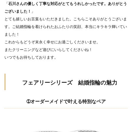
「
石川さんの優しく丁寧な対応がとてもうれしかったです。ありがとう
結婚指輪ハート
結婚指輪ハートシェイプ
ございました！
」
結婚指輪ハイブランド
とても嬉しいお言葉もいただきました。こちらこそありがとうございま
結婚指輪ハイブランド注意点
す。ご結婚指輪を着けられたおふたりの笑顔、本当にキラキラ輝いてい
ました！
結婚指輪ハイブランド相場
これからもどうぞ末永く幸せにお過ごしくださいませ。
結婚指輪ハワイアンジュエリー
またクリーニングなど遊びにいらしてくださいね！
結婚指輪ファンタジア
結婚指輪フェア
いつでもお待ちしております。
結婚指輪ブライダルフェア
結婚指輪プラチナ
結婚指輪ブランド
結婚指輪ブルー
フェアリーシリーズ 結婚指輪の魅力
結婚指輪ペア
結婚指輪ホワイトゴールド
結婚指輪マイスター
結婚指輪ミル打ち
➀オーダーメイドで叶える特別なペア
結婚指輪メーカー
結婚指輪メンズ
結婚指輪モチーフ
結婚指輪モニッケンダム
結婚指輪ラザールダイヤモンド
結婚指輪ラプンツェル
結婚指輪リメイク