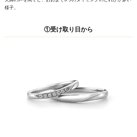
ミン
様子。
グは
3つ
1.1
①受け取り日から
①受
け取
り日
から
1.2
②入
籍日
から
1.3
③結
婚式
をあ
げる
日か