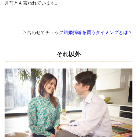
月前とも言われています。
比
べ
る
な
▷合わせてチェック
結婚指輪を買うタイミングとは？
ら
一
真
それ以外
堂
桜
木
イ
ン
タ
ー
店
へ