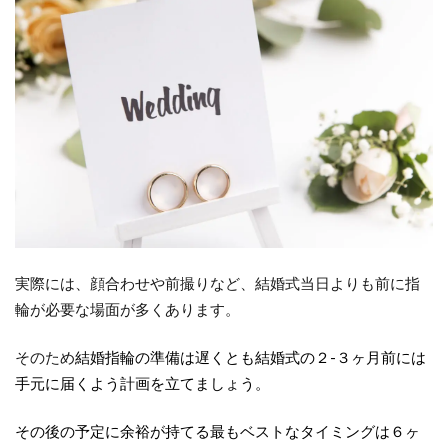
前撮
り・
フォ
トウ
ェデ
ィン
グ
5
ま
と
め
実際には、顔合わせや前撮りなど、結婚式当日よりも前に指
6
輪が必要な場面が多くあります。
結
婚
そのため
結婚指輪の準備は遅くとも結婚式の２-３ヶ月前には
指
手元に届くよう計画を立てましょう。
輪
を
その後の予定に余裕が持てる最もベストなタイミングは
６ヶ
見