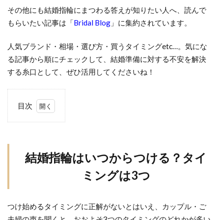
その他にも結婚指輪にまつわる答えが知りたい人へ、読んで
もらいたい記事は「
Bridal Blog
」に集約されています。
人気ブランド・相場・選び方・買うタイミングetc…。気にな
る記事から順にチェックして、結婚準備に対する不安を解決
する糸口として、ぜひ活用してくださいね！
目次
1
結婚
指輪
はい
結婚指輪はいつからつける？タイ
つか
ミングは3つ
らつ
け
る？
つけ始めるタイミングに正解がないとはいえ、カップル・ご
タイ
夫婦の声を聞くと、おおよそ3つのタイミングのどれかが多い