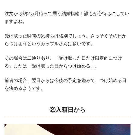
ら
注文から約2カ月待って届く結婚指輪！誰もが心待ちにしてい
1.3.1
ますよね。
【一言
アドバ
受け取った瞬間の気持ちは格別でしょう。さっそくその日か
イス】
らつけようというカップルさんは多いです。
1.4
その場合は二通りあり、「受け取った日だけ限定的につけ
それ
以外
る」または「受け取った日からつけ始める」。
2
前者の場合、翌日からは今後の予定を鑑みて、つけ始める日
結婚
を決めるようです。
指輪
をつ
け始
②入籍日から
める
前
に、
気を