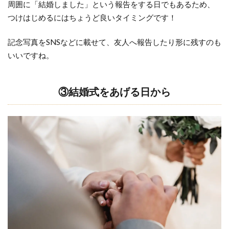
周囲に「結婚しました」という報告をする日でもあるため、
タ
イ
つけはじめるにはちょうど良いタイミングです！
ミ
ン
記念写真をSNSなどに載せて、友人へ報告したり形に残すのも
グ
いいですね。
と
購
入
③結婚式をあげる日から
す
る
タ
イ
ミ
ン
グ
の
関
係
性