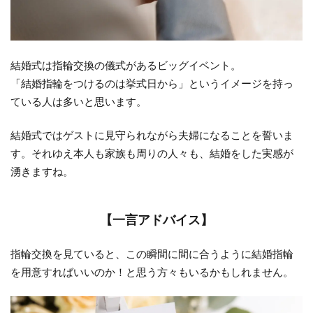
4
結
婚
指
結婚式は指輪交換の儀式があるビッグイベント。
輪
「結婚指輪をつけるのは挙式日から」というイメージを持っ
が
ている人は多いと思います。
活
躍
結婚式ではゲストに見守られながら夫婦になることを誓いま
す
す。それゆえ本人も家族も周りの人々も、結婚をした実感が
る
湧きますね。
大
切
な
【一言アドバイス】
日
4.1
指輪交換を見ていると、この瞬間に間に合うように結婚指輪
顔合
を用意すればいいのか！と思う方々もいるかもしれません。
わせ
4.2