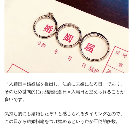
つけ
るこ
と
2.1
家族
への
報
告・
挨拶
2.2
会社
「入籍日＝婚姻届を提出し、法的に夫婦になる日」であり、
への
そのため世間的には結婚記念日＝入籍日と捉えられることが
報告
多いです。
3
気持ち的にも結婚したぞ！と感じられるタイミングなので、
つ
この日から結婚指輪をつけ始めるという声が圧倒的多数。
け
る