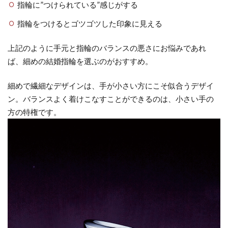
指輪に”つけられている”感じがする
1.2
細い
指輪をつけるとゴツゴツした印象に見える
結婚
指輪
上記のように手元と指輪のバランスの悪さにお悩みであれ
のデ
ば、細めの結婚指輪を選ぶのがおすすめ。
メリ
ット
細めで繊細なデザインは、手が小さい方にこそ似合うデザイ
1.3
ン。バランスよく着けこなすことができるのは、小さい手の
V字の
方の特権です。
指輪
で指
長効
果＆
手元
美人
1.4
クー
ルな