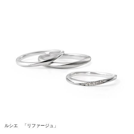
着け
心地
の確
認は
必
ず！
2.1
手が
小さ
いな
ら日
本製
の指
輪が
おす
すめ
2.2
ルシエ 「リファージュ」
3つの