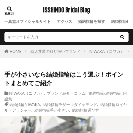
ISSHINDO Bridal Blog
一真堂オフィシャルサイト
アクセス
婚約指輪を探す
結婚指輪を
両店共通の取り扱いブランド
NIWAKA（ニワカ）
HOME
手が小さいなら結婚指輪はこう選ぶ！ポイン
トまとめてご紹介
NIWAKA（ニワカ）
,
ブランド紹介・コラム
,
婚約指輪/結婚指輪 用
語集
結婚指輪NIWAKA
,
結婚指輪ラザールダイヤモンド
,
結婚指輪ロイヤ
ル・アッシャー
,
結婚指輪手が小さい
,
結婚指輪選び方