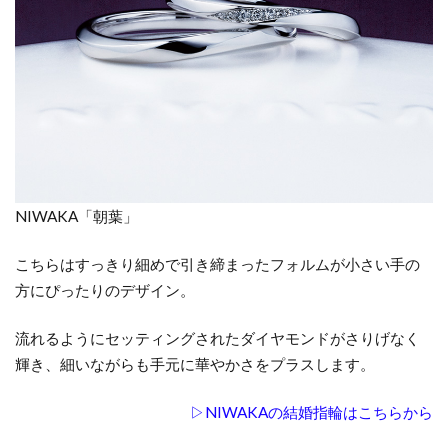
ツヤ
消し
でか
わい
いか
ら卒
業
1.5
個性&
NIWAKA「朝葉」
存在
感を
こちらはすっきり細めで引き締まったフォルムが小さい手の
出す
方にぴったりのデザイン。
なら
素材
流れるようにセッティングされたダイヤモンドがさりげなく
をチ
輝き、細いながらも手元に華やかさをプラスします。
ェン
ジ
▷NIWAKAの結婚指輪はこちらから
2