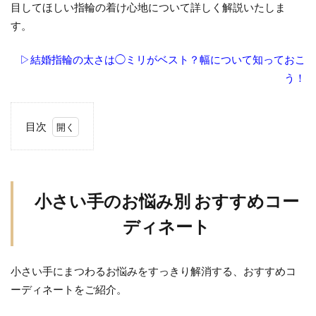
目してほしい指輪の着け心地について詳しく解説いたしま
す。
▷結婚指輪の太さは◯ミリがベスト？幅について知っておこ
う！
目次
1
小
さ
い
小さい手のお悩み別 おすすめコー
手
ディネート
の
お
悩
小さい手にまつわるお悩みをすっきり解消する、おすすめコ
み
ーディネートをご紹介。
別
お