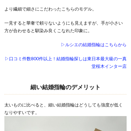
着け
より繊細で細さにこだわったこちらのモデル。
心地
で指
一見すると華奢で頼りないようにも見えますが、手が小さい
にあ
方が合わせると馴染み良くこなれた印象に。
う指
輪を
▷ルシエの結婚指輪はこちらから
チェ
ック
▷口コミ件数800件以上！結婚指輪探しは東日本最大級の一真
3
堂桜木インター店
手が
小さ
い人
細い結婚指輪のデメリット
の指
輪選
び：
太いものに比べると、細い結婚指輪はどうしても強度が低く
まと
なりやすいです。
め
4