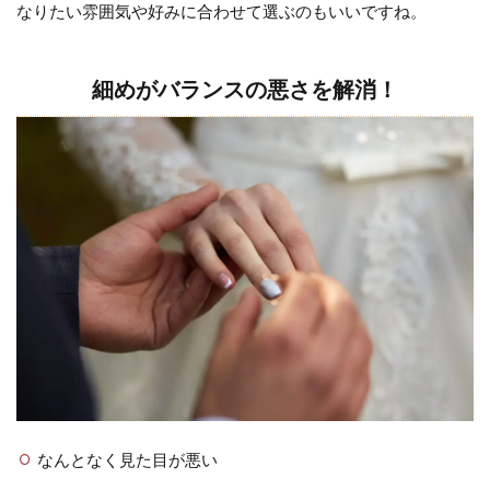
なりたい雰囲気や好みに合わせて選ぶのもいいですね。
す
す
め
細めがバランスの悪さを解消！
コ
ー
デ
ィ
ネ
ー
ト
1.1
細め
がバ
ラン
スの
悪さ
を解
なんとなく見た目が悪い
消！