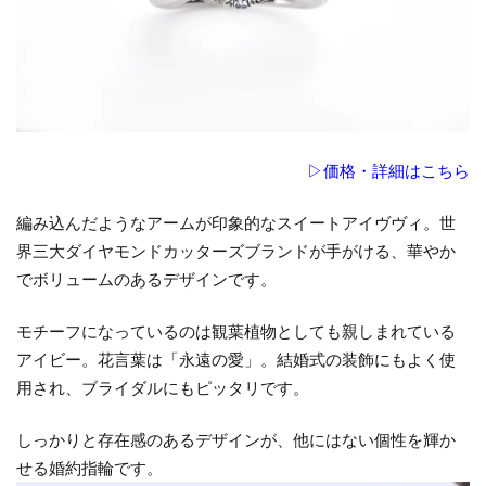
指
輪
が
あ
る
の
は
▷価格・詳細はこちら
大
型
編み込んだようなアームが印象的なスイートアイヴヴィ。世
路
界三大ダイヤモンドカッターズブランドが手がける、華やか
面
でボリュームのあるデザインです。
店
モチーフになっているのは観葉植物としても親しまれている
アイビー。花言葉は「永遠の愛」。結婚式の装飾にもよく使
用され、ブライダルにもピッタリです。
しっかりと存在感のあるデザインが、他にはない個性を輝か
せる婚約指輪です。