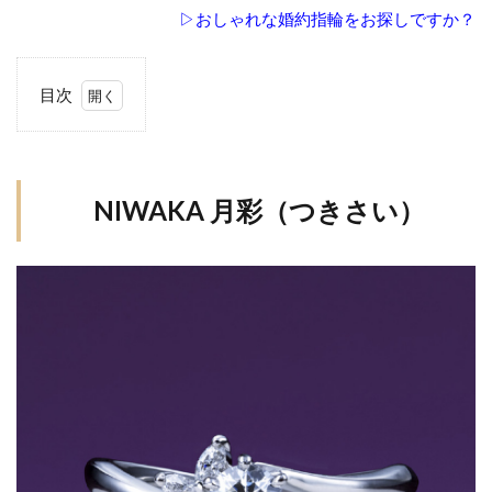
▷おしゃれな婚約指輪をお探しですか？
目次
1
NIWAKA
月彩（つ
きさい）
NIWAKA 月彩（つきさい）
2
ラ
ザ
ー
ル
ダ
イ
ヤ
モ
ン