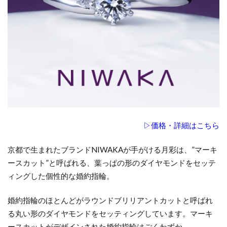
ド
ス
イ
ー
ト
ア
イ
ヴ
ィ
3
▷価格・詳細はこちら
ル
シ
京都で生まれたブランドNIWAKAが手がける月彩は、”マーキ
エ
ースカット”と呼ばれる、葉っぱの形のダイヤモンドをセッテ
マ
ィングした個性的な婚約指輪。
リ
ー
ン
婚約指輪のほとんどがラウンドブリリアントカットと呼ばれ
る丸い形のダイヤモンドをセッティングしています。マーキ
4
ースカットがデザインされた婚約指輪はごくわずか。