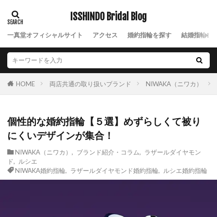
ISSHINDO Bridal Blog
検索
一真堂オフィシャルサイト
アクセス
婚約指輪を探す
結婚指輪を
両店共通の取り扱いブランド
NIWAKA（ニワカ）
HOME
個性的な婚約指輪【５選】めずらしくて被り
にくいデザインが集合！
NIWAKA（ニワカ）
,
ブランド紹介・コラム
,
ラザールダイヤモン
ド
,
ルシエ
NIWAKA婚約指輪
,
ラザールダイヤモンド婚約指輪
,
ルシエ婚約指輪