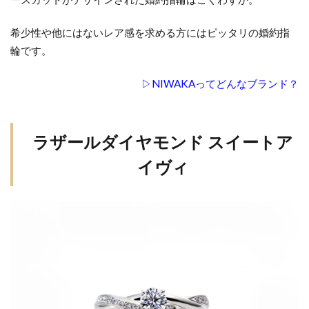
NIWAKA
暁（あか
希少性や他にはないレア感を求める方にはピッタリの婚約指
つき）
輪です。
5
ル
▷NIWAKAってどんなブランド？
シ
エ
コ
ラザールダイヤモンド スイートア
リ
ー
イヴィ
ヌ
6
個
性
的
な
婚
約