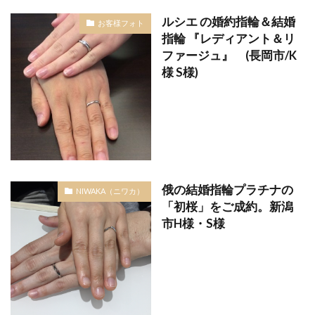
ルシエ の婚約指輪＆結婚
お客様フォト
指輪 『レディアント＆リ
ファージュ』 (長岡市/K
様 S様)
俄の結婚指輪プラチナの
NIWAKA（ニワカ）
「初桜」をご成約。新潟
市H様・S様