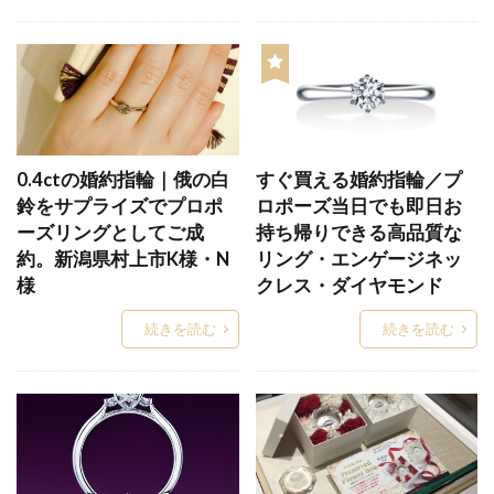
ダイヤモンドセッティング
ダイヤモンドソーヤブル
ダイヤモンドなし
ダイヤモンドネックレス
ダイヤモンドの数
ダイヤモンドの科学
ダイヤモンドの選び方
ダイヤモンドブランド
ダイヤモンドプロポーズ
0.4ctの婚約指輪｜俄の白
すぐ買える婚約指輪／プ
ダイヤモンドランク
ダイヤモンドリメイク
鈴をサプライズでプロポ
ロポーズ当日でも即日お
ーズリングとしてご成
持ち帰りできる高品質な
ダイヤモンドリング
ダイヤモンドルース
約。新潟県村上市K様・N
リング・エンゲージネッ
ダイヤモンド原石
ダイヤモンド大きさ
様
クレス・ダイヤモンド
ダイヤモンド新潟
ダイヤモンド知識
続きを読む
続きを読む
ダイヤモンド結婚指輪
ダイヤモンド見分け方
ダイヤモンド輝きの種類
ダイヤモンド鑑別書
ダイヤモンド鑑定書
ダイヤモンド鑑定機関
ダイヤモンド雑学
ダイヤ一石シンプル
ダズリン
ダブスタ