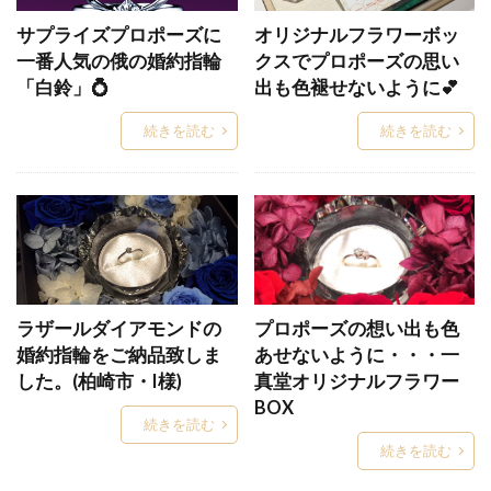
ダブルスタンダードクロージング
タワーケース
サプライズプロポーズに
オリジナルフラワーボッ
タンタル
タンタル 結婚指輪
一番人気の俄の婚約指輪
クスでプロポーズの思い
「白鈴」💍
出も色褪せないように💕
チタン 結婚指輪
チタンリング
ちゅうぞうせいほう
つきさい
つち目
続きを読む
続きを読む
ツヤ消し
つや消し
テ・オ・レ
テ・ルージュ
ディスティニー
ディズニー
ディズニーシンデレラ
ディズニーシンデレラ結婚指輪
ディズニーネックレス
ディズニーの婚約指輪
ラザールダイアモンドの
プロポーズの想い出も色
ディズニーの結婚指輪
ディズニーピンクゴールド
婚約指輪をご納品致しま
あせないように・・・一
ディズニーピンクゴールド結婚指輪
した。(柏崎市・I様)
真堂オリジナルフラワー
BOX
ディズニーファンタジア
続きを読む
ディズニーファンタジア婚約指輪結婚指輪
続きを読む
ディズニーファンタジア結婚指輪