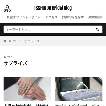
ジュエリー
ジュエリーショップ
シュシュ
ISSHINDO Bridal Blog
ジュピター
シュリ
ジルコニウム
一真堂オフィシャルサイト
アクセス
婚約指輪を探す
結婚指輪を
ジルコニウム 結婚指輪
ジルコニウムリング
シルバーアクセサリー
しろすず
シンデレラ
シンデレラ 結婚指輪
シンデレラ婚約指輪
サプライズ
HOME
シンデレラ婚約指輪結婚指輪
シンデレラ結婚指輪
シンプル
シンプルな結婚指輪
スーム
TAG
スイートテン
スイートテン・ダイヤモンド
サプライズ
スイートテンダイヤモンド
スイートブルー
スイートブルーダイヤモンド
すいれん
スウィートブルーダイアモンド
スチームボートウィリー
スチームボートウィリー婚約指輪結婚指輪
スチームボートウィリー結婚指輪
ステラシャワー