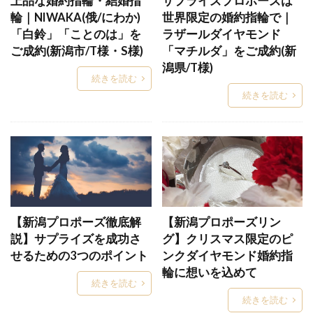
上品な婚約指輪・結婚指
サプライズプロポーズは
ストーリーズ
ストレート
ストレートウェーブ
輪｜NIWAKA(俄/にわか)
世界限定の婚約指輪で｜
「白鈴」「ことのは」を
ラザールダイヤモンド
ストレート結婚指輪
せせらぎ
せっかけい
ご成約(新潟市/T様・S様)
「マチルダ」をご成約(新
セットリング
セットリング普段使い
潟県/T様)
続きを読む
セミオーダー
セミオーダーメイド
続きを読む
セミオーダーメイド結婚指輪
セリ―ン
セリーン
セルクル
セレナーデ
センターミル結婚指輪
ぜんのわ
ソーイ
ソーヤブル
ソウ
ソラ
ダージリン
ダイアモンド
ダイヤ
ダイヤなし
ダイヤモンド
ダイヤモンド4C
【新潟プロポーズ徹底解
【新潟プロポーズリン
説】サプライズを成功さ
ダイヤモンドカッターズブランド
グ】クリスマス限定のピ
せるための3つのポイント
ンクダイヤモンド婚約指
ダイヤモンドカラット
輪に想いを込めて
ダイヤモンドが綺麗なブランド
続きを読む
続きを読む
ダイヤモンドジュエラー
ダイヤモンドジュエリー