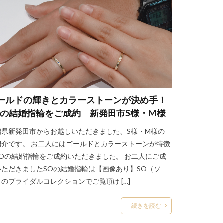
結婚指輪口コミ
市西区
県
輪おすすめ
WAKA
田市婚約指輪
ールドの輝きとカラーストーンが決め手！
星の音
時計
Oの結婚指輪をご成約 新発田市S様・M様
村上市NIWAKA
潟県新発田市からお越しいただきました、S様・M様の
ー
梟
槌目
紹介です。 お二人にはゴールドとカラーストーンが特徴
SOの結婚指輪をご成約いただきました。 お二人にご成
燕市NIWAKA
いただきましたSOの結婚指輪は【画像あり】SO（ソ
性に人気
発色
）のブライダルコレクションでご覧頂け […]
県
禅の輪
続きを読む
輪
秋の紅