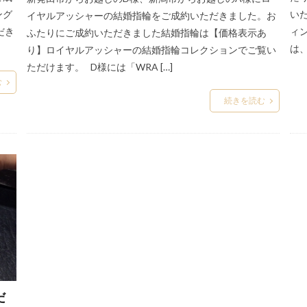
ング
い
イヤルアッシャーの結婚指輪をご成約いただきました。お
め
結婚指輪なし悲しい
結婚指輪ねじれ
結婚指輪ネックレス
だき
ィ
ふたりにご成約いただきました結婚指輪は【価格表示あ
結婚指輪の歪み
結婚指輪の紛失
結婚指輪の選び方
結婚指輪ハ
は
り】ロイヤルアッシャーの結婚指輪コレクションでご覧い
ェイプ
結婚指輪ハイブランド
結婚指輪ハイブランド注意点
結婚指
ただけます。 D様には「WRA […]
ンジュエリー
結婚指輪ファンタジア
結婚指輪フェア
結婚指輪ブラ
む
続きを読む
結婚指輪ブランド
結婚指輪ブルー
結婚指輪ペア
結婚指輪ホ
ー
結婚指輪ミル打ち
結婚指輪メーカー
結婚指輪メンズ
結婚
ンダム
結婚指輪ラザールダイヤモンド
結婚指輪ラプンツェル
結婚
ネクター
結婚指輪リング交換
結婚指輪ローズ
結婚指輪ローン
・アッシャー
結婚指輪丈夫
結婚指輪下見
結婚指輪予算
結婚
結婚指輪京杢目
結婚指輪人と被らない
結婚指輪人気
結婚指輪人
ンド
結婚指輪人気店
結婚指輪人気相場
結婚指輪代わり
結婚
結婚指輪何回も見にいく
結婚指輪俄
結婚指輪個性的
結婚指輪値
結婚指輪内側
結婚指輪分割払い
結婚指輪刻印
結婚指輪割り勘
結婚指輪口コミ
結婚指輪口コミ人気
結婚指輪口コミ高評価
だ