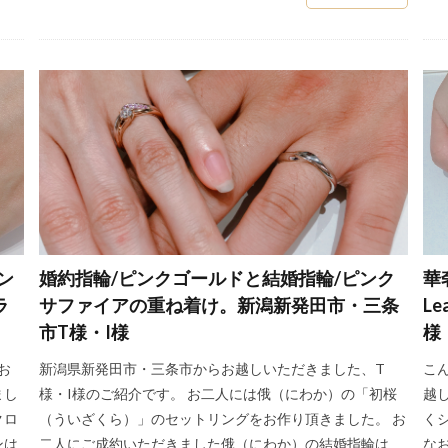
米国宝石学会
糸魚川市
糸魚川市 ルシエ
糸魚川市 結婚指
ルド
結
結婚10周年ジュエリー
結婚10周年プレゼント
結婚
結婚式ゲスト
結婚式ゲストハウス
結婚式サプライズ
結婚式しな
ジュール
結婚式テーブルコーディネート
結婚式ドレス
結婚式ドレ
結婚式ロケーション撮影
結婚式六曜
結婚式六輝
結婚式出席
結婚式場決め方
結婚式場見学
結婚式場選び
結婚式場選択
結婚式当日
結婚式打ち合わせ
結婚式招待客
結婚式招待状
結婚式衣装試着
結婚式装花
結婚式負担金
結婚式費用
結婚式
格
結婚指輪
結婚指輪 きつめ
結婚指輪 サイズ
結婚指輪 
ン
婚約指輪/ピンクゴールドと結婚指輪/ピンク
華
結婚指輪 ひとめぼれ
結婚指輪 マリッジリング
ラ
サファイアの重ね着け。新潟新発田市・三条
L
ジリング ストレート
結婚指輪 人気 ブランド
結婚指輪 必要
市T様・I様
様
輪 違い
結婚指輪 迷子
結婚指輪 遠距離恋愛
結婚指輪 選び方
お
新潟県新発田市・三条市からお越しいただきました、T
こ
結婚指輪18金
結婚指輪20万
結婚指輪2ミリ
結婚指輪30代
まし
様・I様のご紹介です。 お二人には俄（にわか）の「初桜
越
すめ
結婚指輪30代選び方
結婚指輪40万
結婚指輪50万
結婚指
クロ
（ういざくら）」のセットリングをお作り頂きました。 お
く
ンは
二人にご成約いただきました俄（にわか）の結婚指輪は
な
結婚指輪SORA
結婚指輪V字
結婚指輪V字選び方
結婚指輪ア