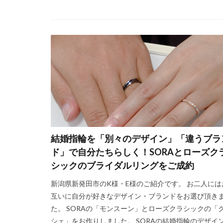
秋葉区
笹舟
細身のピンクゴー
結婚式お日柄
結婚式タイムスケ
結婚式の引き出物
結婚式場探し
結婚式婚約指輪
結婚式衣装
結婚指指輪平均価
結婚指輪を「別々のデザイン」「違うブラ
結婚指輪 デザイン
ド」で自分たちらしく！SORAとローズク
結婚指輪 マリッ
シックのブライダルリングをご成約
結婚指輪 結婚指
新潟県新発田市のK様・E様のご紹介です。 お二人には
結婚指輪、LUCIE
互いに自分が好きなデザイン・ブランドをお選び頂き
結婚指輪30代おす
た。 SORAの「モンスーン」とローズクラシックの「
シェ」をお作りしました。 SORAの結婚指輪のデザイ
結婚指輪NIWAKA