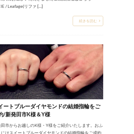
IE / Leafage(リファ […]
ら
続きを読む
すめブランド
輪お風呂外す
ールド
輪しない
ボートウィリー
イートブルーダイヤモンドの結婚指輪をご
レラ
約/新発田市K様＆Y様
プンツェル
う
発田市からお越しのK様・Y様をご紹介いたします。おふ
りにはスイートブルーダイヤモンドの結婚指輪をご成約
婚指輪なし