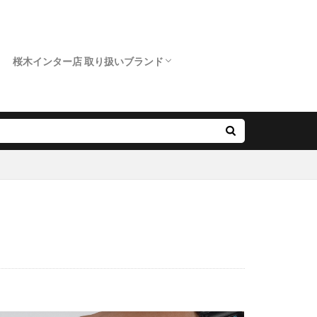
ド
A長閑
市カフェリング
桜木インター店 取り扱いブランド
クニワカ）
ロイヤルアッシャー
カフェリング
ポンテヴェキオ
アンティック
オクターブ
クッカクッカ
クワンドゥマリアージュ
サムシングブルー
スイートブルー ダイヤモンド
ダブルスタンダードクロージング
ノクル
ピンクドルフィン ダイヤモンド
フィッシャー
プリマポルタ
プルーブ
ラブボンド
婚指輪
グ
市モニッケンダム
婚指輪
ンド
約指輪50万予算
新潟市婚約指輪高額
指輪ウェーブデザイン