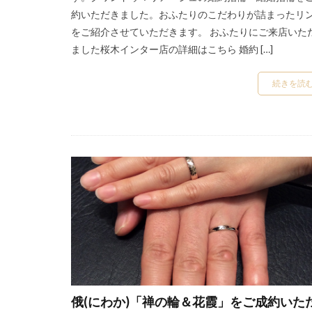
約いただきました。おふたりのこだわりが詰まったリ
結婚指輪なしみじ
をご紹介させていただきます。 おふたりにご来店いた
結婚指輪の変色
ました桜木インター店の詳細はこちら 婚約 […]
結婚指輪ハートシ
結婚指輪ハワイア
続きを読
結婚指輪プラチナ
結婚指輪マイスタ
結婚指輪モニッケ
結婚指輪リングコ
結婚指輪ロイヤル
結婚指輪交換
結婚指輪人気ブラ
結婚指輪位置
結婚指輪入籍日
結婚指輪受け取り
俄(にわか)「禅の輪＆花霞」をご成約いた