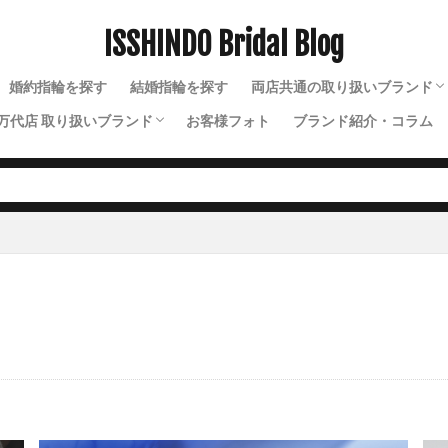
新潟俄花匠の彫
新潟婚約指輪
新潟市
新潟市 ラザールダイヤモン
ISSHINDO Bridal Blog
新潟市 新潟
新潟市 結婚指輪
新潟市NIWAKA
新潟市NIWAK
新潟市THE LAZARE DIAMOND
新潟市エンゲージリング50万予算
新潟
婚約指輪を探す
結婚指輪を探す
両店共通の取り扱いブランド
新潟市セットリング
新潟市セットリング俄
新潟市ダイヤモンド
万代店 取り扱いブランド
お客様フォト
ブランド紹介・コラム
N.Y.NIWAKA（ニューヨー
NIWAKA（ニワカ）
ルシエ
ドカッターズブランド
新潟市ディズニー婚約指輪
新潟市ディズニー結
ソラ
ラザールダイヤモンド
ディズニー
ソウ
イモータル
ジュレット
ストーリーズ
トゥトゥ
クニワカ
新潟市ノクル
新潟市フィッシャー
新潟市プロポーズリン
ング
新潟市マリッジリングNIWAKA
新潟市ミッキー結婚指輪
新潟
イヤモンド
新潟市リングコネクター
新潟市ルシエ
新潟市ルシエ結
アッシャー
新潟市ロイヤルアッシャー
新潟市世界三大カッターズブラ
新潟市俄
新潟市北区
新潟市南区
新潟市婚約指輪
新潟市婚
ンデレラ
新潟市婚約指輪ラザールダイヤモンド
新潟市婚約指輪俄
新潟市東区
新潟市江南区
新潟市秋葉区
新潟市結婚指輪
AKA
新潟市結婚指輪SORA
新潟市結婚指輪ウェーブ
新潟市結婚
しゃれ
新潟市結婚指輪ストレート選び方
新潟市結婚指輪せっかけい
ューヨークニワカ
新潟市結婚指輪にわか
新潟市結婚指輪プラチナ