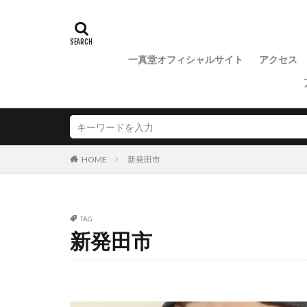
新潟京杢目
新潟市 俄 凛
新潟市SORA
一真堂オフィシャルサイト
アクセス
新潟市ことほぎ
新潟市ダイヤモン
新潟市ニューヨー
新潟市マリッジリ
新潟市ラザールダ
新発田市
HOME
新潟市ロイヤル・
新潟市中央区
TAG
新潟市婚約指輪シ
新発田市
新潟市村上市
新潟市結婚指輪NIW
新潟市結婚指輪お
新潟市結婚指輪ニ