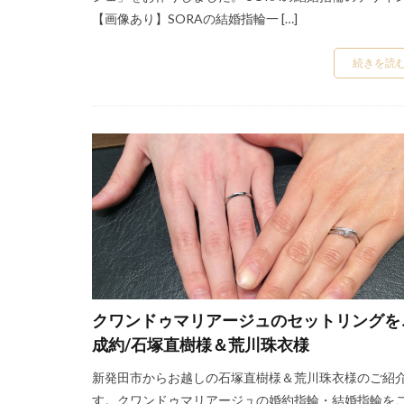
【画像あり】SORAの結婚指輪一 […]
結婚指輪アレンジ
結婚指輪いつ買う
続きを読
結婚指輪オーダー
結婚指輪お花
結婚指輪ガイド
結婚指輪カラース
結婚指輪キラキラ
結婚指輪ことのは
結婚指輪シンデレ
結婚指輪ストレー
結婚指輪セレクト
クワンドゥマリアージュのセットリングを
結婚指輪つけ心地
成約/石塚直樹様＆荒川珠衣様
結婚指輪ディズニ
結婚指輪デザイン
新発田市からお越しの石塚直樹様＆荒川珠衣様のご紹
す。クワンドゥマリアージュの婚約指輪・結婚指輪を
結婚指輪どの指