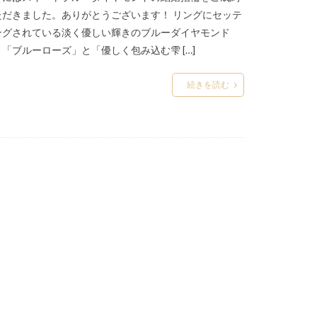
ただきました。ありがとうございます！ リングにセッテ
結婚指輪の代わり
ングされている淡く優しい輝きのブルーダイヤモンド
ート
、「ブルーローズ」と「優しく包み込む雫 […]
輪ハイブランド相場
イダルフェア
続きを読む
ワイトゴールド
指輪モチーフ
指輪リメイク
指輪予約
気デザイン
指輪代わりおすすめ
段
結婚指輪右手