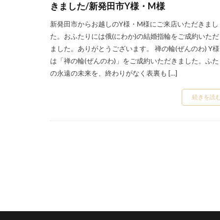
結婚指輪和風
きました/新発田市Y様・M様
結婚指輪太さ
新発田市からお越しのY様・M様にご来店いただきまし
結婚指輪専門店
た。おふたりには俄(にわか)の結婚指輪をご成約いただ
結婚指輪手作り
ました。ありがとうございます。 禅の輪(ぜんのわ) Y
結婚指輪槌目模様
は「禅の輪(ぜんのわ)」をご成約いただきました。ふた
の永遠の未来を、終わりがなく表裏も […]
結婚指輪男性
結婚指輪納品
続きを読
結婚指輪羨ましい
結婚指輪自分らし
結婚指輪薔薇
結婚指輪費用負担
結婚指輪金属アレ
結婚指輪高級感
結婚費用
綺
美女と野獣婚約指