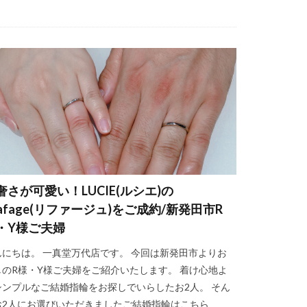
輪
素材
式 する
い
ス試着
結婚式前撮り
結婚式大安
結婚式準備
費用内訳
ダイヤ外れ
奢さが可愛い！LUCIE(ルシエ)の
eafage(リファージュ)をご成約/新発田市R
結婚指輪 新常識
・Y様ご夫婦
んにちは。 一真堂万代店です。 今回は新発田市よりお
しのR様・Y様ご夫婦をご紹介いたします。 着け心地よ
輪fika(フィーカ)
シンプルなご結婚指輪をお探しでいらしたお2人。 そん
お2人にお選びいただきましたご結婚指輪はこちら
シンメトリー