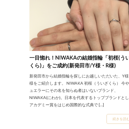
新潟市結婚指輪ブ
新潟市結婚指輪重
新潟引き出物
新潟県ダイヤモン
新潟結婚指輪ノク
新発田市ハワイア
一目惚れ！NIWAKAの結婚指輪「初桜(う
新発田市結婚指輪
くら)」をご成約(新発田市/Y様・R様)
暁
月の雫
新発田市から結婚指輪を探しにお越しいただいた、Y様
村上市結婚指輪
様をご紹介します。 NIWAKA 初桜（ういざくら） 今
槌目の結婚指輪
ュエラーにその名を知らぬ者はいないブランド、
歴史ある結婚指輪
NIWAKA(にわか)。日本を代表するトップブランドと
燕市カフェリング
アカデミー賞をはじめ国際的な式典で […]
白い輝き
白
続きを読
福岡県結婚指輪
福島県 婚約指輪