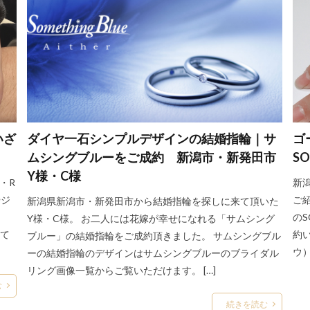
リーズドゥメール
新潟市結婚指輪ルシエ
新潟市結婚指輪俄
新潟市
ねづけ
新潟市結婚指輪雪佳景
新潟市結婚指輪雪佳景プラチナ
新潟
新潟指輪
新潟放送
新潟月彩
新潟歴史
新潟演出
新潟
ド
新潟結婚式
新潟結婚指輪
新潟結婚指輪nocur
新潟結婚指
ル
新潟結婚指輪人気
新潟結婚指輪刻印
新発田市
新発田市NI
ンジュエリー
新発田市マキシ
新発田市ロイヤル・アッシャー
新発
いざ
ダイヤ一石シンプルデザインの結婚指輪｜サ
ゴ
新郎サプライズ
日本
日本ブランド
日本らしい結婚指輪
ムシングブルーをご成約 新潟市・新発田市
S
月彩
望
朝葉
期間限定
木洩日
木目
村上市
Y様・C様
・R
新
杢目結婚指輪
柊
柏崎市
桜
桜モチーフ
桜木インタ
やジ
ご
新潟県新潟市・新発田市から結婚指輪を探しに来て頂いた
機械式時計
正規代理店
正規取扱
歴史あるブランド結婚指輪
の
Y様・C様。 お二人には花嫁が幸せになれる「サムシング
水鏡
波
海
無限
無難
煌びやか
燕市
して
約
ブルー」の結婚指輪をご成約頂きました。 サムシングブル
燕市ブルーダイヤ
燕市婚約指輪
燕市結婚指輪
由良
男
ウ
ーの結婚指輪のデザインはサムシングブルーのブライダル
澄花
白鈴
相互
睡蓮
睦
石言葉
祈り
神奈川
リング画像一覧からご覧いただけます。 […]
む
福島県
福島県 俄
福島県 俄 婚約指輪
福島県 俄 結婚指
続きを読む
福島県 結婚指輪
福島県ロイヤル・アッシャー
福島県結婚指輪