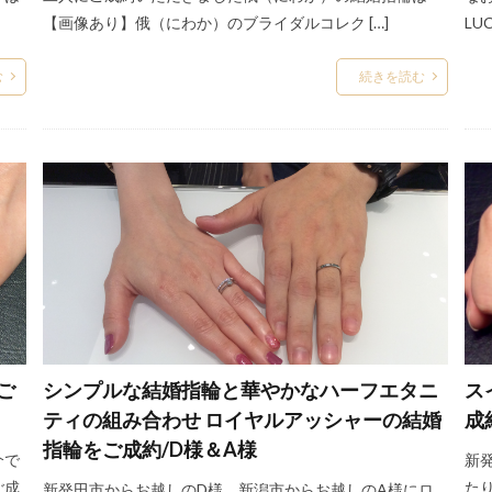
【画像あり】俄（にわか）のブライダルコレク […]
LUC
結婚指輪アンティーク
結婚指輪イエローゴールド
結婚指輪いつか
結婚指輪いらない
結婚指輪エタニティ
結婚指輪エタニティリング
む
続きを読む
メイド
結婚指輪オートクチュール
結婚指輪おすすめ
結婚指輪おす
結婚指輪お返し
結婚指輪お返しおすすめ
結婚指輪お風呂
結婚指
結婚指輪カジュアル
結婚指輪かっこいい
結婚指輪カフェリング
トーン
結婚指輪カラフル
結婚指輪きつい
結婚指輪キラキラ
してない
結婚指輪ゴージャス
結婚指輪コーディネート
結婚指輪ゴ
結婚指輪コンビ
結婚指輪サイズ
結婚指輪サイズ直し
結婚指
ラ
結婚指輪シンデレラサイズ
結婚指輪シンプル
結婚指輪スチーム
ト
結婚指輪セット
結婚指輪セットリング
結婚指輪セミオーダー
ショップ
結婚指輪タイミング
結婚指輪タンタル
結婚指輪チタン
ご
シンプルな結婚指輪と華やかなハーフエタニ
ス
結婚指輪つや消し
結婚指輪ディズニー
結婚指輪ディズニーシンデ
ティの組み合わせ ロイヤルアッシャーの結婚
成
ーファンタジア
結婚指輪ディズニープリンセス
結婚指輪ディズニーラ
指輪をご成約/D様＆A様
結婚指輪デザイン選び
結婚指輪どっちが払う
結婚指輪どっちが買
介で
新
ご成
た
新発田市からお越しのD様、新潟市からお越しのA様にロ
結婚指輪とは
結婚指輪とピンキーリング
結婚指輪なくした
結