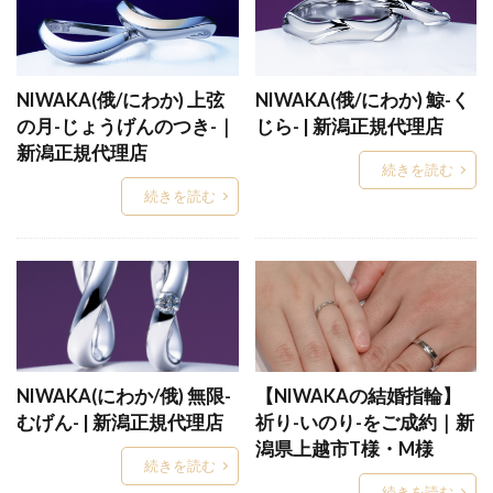
センターミル結婚指輪
ぜんのわ
ソーイ
ソーヤブル
ソウ
ソラ
ダージリン
ダイアモンド
ダイヤ
ダイヤなし
NIWAKA(俄/にわか) 上弦
NIWAKA(俄/にわか) 鯨-く
ダイヤモンド
ダイヤモンド4C
の月-じょうげんのつき-｜
じら- | 新潟正規代理店
ダイヤモンドカッターズブランド
新潟正規代理店
続きを読む
ダイヤモンドカラット
続きを読む
ダイヤモンドが綺麗なブランド
ダイヤモンドジュエラー
ダイヤモンドジュエリー
ダイヤモンドセッティング
ダイヤモンドソーヤブル
ダイヤモンドなし
ダイヤモンドネックレス
ダイヤモンドの数
ダイヤモンドの科学
ダイヤモンドの選び方
NIWAKA(にわか/俄) 無限-
【NIWAKAの結婚指輪】
むげん- | 新潟正規代理店
祈り-いのり-をご成約｜新
ダイヤモンドブランド
ダイヤモンドプロポーズ
潟県上越市T様・M様
ダイヤモンドランク
ダイヤモンドリメイク
続きを読む
続きを読む