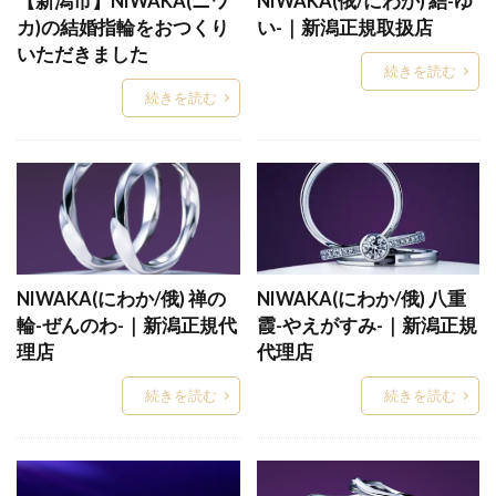
【新潟市】NIWAKA(ニワ
NIWAKA(俄/にわか) 結-ゆ
シンプル
シンプルな結婚指輪
スーム
カ)の結婚指輪をおつくり
い-｜新潟正規取扱店
スイートテン
スイートテン・ダイヤモンド
いただきました
続きを読む
スイートテンダイヤモンド
スイートブルー
続きを読む
スイートブルーダイヤモンド
すいれん
スウィートブルーダイアモンド
スチームボートウィリー
スチームボートウィリー婚約指輪結婚指輪
スチームボートウィリー結婚指輪
ステラシャワー
ストーリーズ
ストレート
ストレートウェーブ
NIWAKA(にわか/俄) 禅の
NIWAKA(にわか/俄) 八重
輪-ぜんのわ-｜新潟正規代
ストレート結婚指輪
せせらぎ
霞-やえがすみ-｜新潟正規
せっかけい
理店
代理店
セットリング
セットリング普段使い
セミオーダー
セミオーダーメイド
続きを読む
続きを読む
セミオーダーメイド結婚指輪
セリ―ン
セリーン
セルクル
セレナーデ