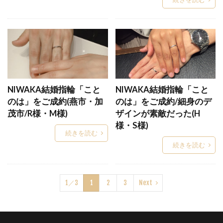
ダイヤモンドリング
ダイヤモンドルース
ダイヤモンド原石
ダイヤモンド大きさ
ダイヤモンド新潟
ダイヤモンド知識
ダイヤモンド結婚指輪
ダイヤモンド見分け方
ダイヤモンド輝きの種類
ダイヤモンド鑑別書
ダイヤモンド鑑定書
ダイヤモンド鑑定機関
NIWAKA結婚指輪「こと
NIWAKA結婚指輪「こと
ダイヤモンド雑学
ダイヤ一石シンプル
のは」をご成約(燕市・加
のは」をご成約/細身のデ
茂市/R様・M様)
ザインが素敵だった(H
ダズリン
ダブスタ
様・S様)
ダブルスタンダードクロージング
タワーケース
続きを読む
続きを読む
タンタル
タンタル 結婚指輪
チタン 結婚指輪
チタンリング
ちゅうぞうせいほう
つきさい
つち目
1／3
1
2
3
Next
ツヤ消し
つや消し
テ・オ・レ
テ・ルージュ
ディスティニー
ディズニー