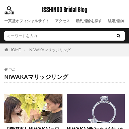
サファイア
サファイアの結婚指輪
ISSHINDO Bridal Blog
サファイア結婚指輪
サプライズ
サプライズプロポーズ
サムシングブルー
一真堂オフィシャルサイト
アクセス
婚約指輪を探す
結婚指輪を
サンティエ
シークレットストーン
シェリ
シェリ デュー
シェリデュー
ジエル
シトリン
シャーロット
ジャルダン ドゥ ロゼ
NIWAKAマリッジリング
HOME
ジャルダンドゥロゼ
ジャルダンドゥロゼデュー
シャンパンゴールド
シャンパンゴールド結婚指輪
TAG
ジュエリー
ジュエリーショップ
シュシュ
NIWAKAマリッジリング
ジュピター
シュリ
ジルコニウム
ジルコニウム 結婚指輪
ジルコニウムリング
シルバーアクセサリー
しろすず
シンデレラ
シンデレラ 結婚指輪
シンデレラ婚約指輪
シンデレラ婚約指輪結婚指輪
シンデレラ結婚指輪