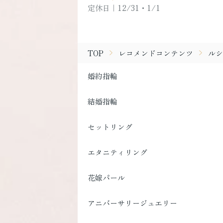
定休日｜
12/31・1/1
TOP
レコメンドコンテンツ
ルシ
婚約指輪
結婚指輪
セットリング
エタニティリング
花嫁パール
アニバーサリージュエリー