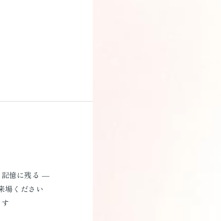
記憶に残る ―
来場ください
ます