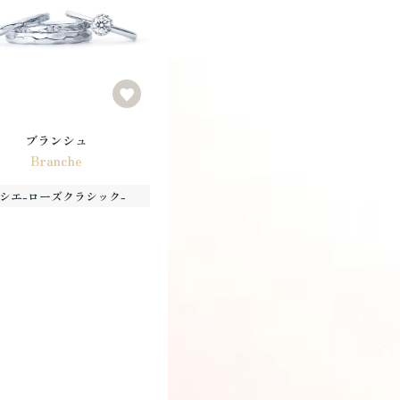
ブランシュ
Branche
シエ-ローズクラシック-