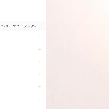
エ-ローズクラシック-