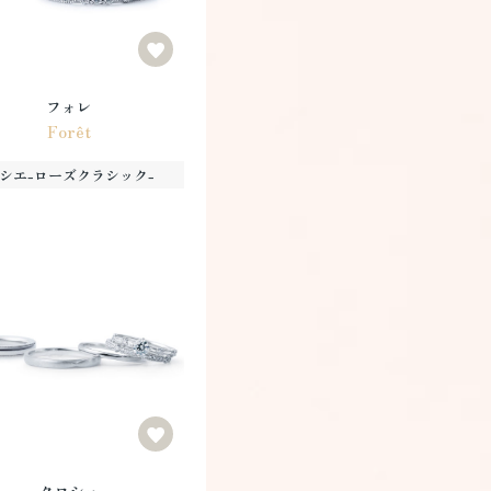
フォレ
Forêt
シエ-ローズクラシック-