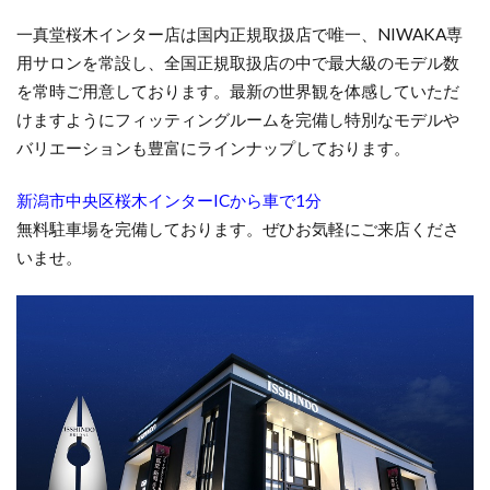
新潟市結婚指輪雪佳景
一真堂桜木インター店は国内正規取扱店で唯一、NIWAKA専
新潟市結婚指輪雪佳景プラチナ
新潟市西区
用サロンを常設し、全国正規取扱店の中で最大級のモデル数
新潟引き出物
新潟指輪
新潟放送
を常時ご用意しております。最新の世界観を体感していただ
新潟月彩
新潟歴史
新潟演出
新潟県
けますようにフィッティングルームを完備し特別なモデルや
バリエーションも豊富にラインナップしております。
新潟県ダイヤモンド
新潟結婚式
新潟結婚指輪
新潟結婚指輪nocur
新潟結婚指輪おすすめ
新潟市中央区桜木インターICから車で1分
新潟結婚指輪ノクル
新潟結婚指輪人気
無料駐車場を完備しております。ぜひお気軽にご来店くださ
新潟結婚指輪刻印
新発田市
新発田市NIWAKA
いませ。
新発田市ハワイアンジュエリー
新発田市マキシ
新発田市ロイヤル・アッシャー
新発田市婚約指輪
新発田市結婚指輪
新郎サプライズ
日本
日本ブランド
日本らしい結婚指輪
星の音
時計
暁
月の雫
月彩
望
朝葉
期間限定
木洩日
木目
村上市