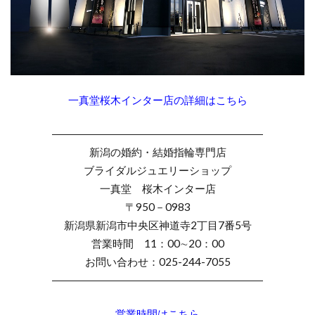
村上市NIWAKA
村上市結婚指輪
杢目結婚指輪
柊
柏崎市
桜
桜モチーフ
桜木インター
梟
槌目
槌目の結婚指輪
機械式時計
正規代理店
正規取扱
歴史あるブランド結婚指輪
歴史ある結婚指輪
一真堂桜木インター店の詳細はこちら
水鏡
波
海
無限
無難
――――――――――――――――――――
煌びやか
燕市
燕市NIWAKA
新潟の婚約・結婚指輪専門店
燕市カフェリング
燕市ブルーダイヤ
ブライダルジュエリーショップ
燕市婚約指輪
燕市結婚指輪
由良
一真堂 桜木インター店
〒950－0983
男性に人気
発色
白い輝き
白澄花
新潟県新潟市中央区神道寺2丁目7番5号
白鈴
相互
睡蓮
睦
石言葉
営業時間 11：00∼20：00
祈り
神奈川県
禅の輪
福岡県結婚指輪
お問い合わせ：025-244-7055
福島県
福島県 俄
福島県 俄 婚約指輪
――――――――――――――――――――
福島県 俄 結婚指輪
福島県 婚約指輪
営業時間はこちら