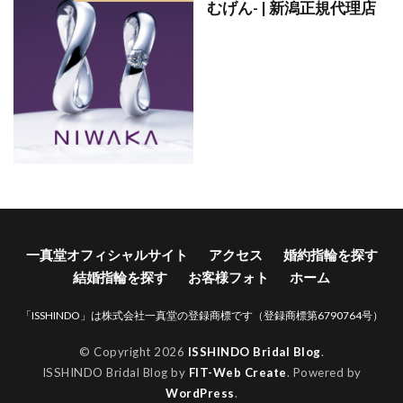
むげん- | 新潟正規代理店
結婚指輪お返し
結婚指輪お返しおすすめ
結婚指輪お風呂
結婚指輪お風呂外す
結婚指輪ガイド
結婚指輪カジュアル
結婚指輪かっこいい
結婚指輪カフェリング
結婚指輪カラーストーン
結婚指輪カラフル
結婚指輪きつい
結婚指輪キラキラ
結婚指輪キラキラしてない
結婚指輪ゴージャス
結婚指輪コーディネート
結婚指輪ゴールド
結婚指輪ことのは
結婚指輪コンビ
一真堂オフィシャルサイト
アクセス
婚約指輪を探す
結婚指輪サイズ
結婚指輪サイズ直し
結婚指輪を探す
お客様フォト
ホーム
結婚指輪しない
結婚指輪シンデレラ
「ISSHINDO」は株式会社一真堂の登録商標です（登録商標第6790764号）
結婚指輪シンデレラサイズ
結婚指輪シンプル
© Copyright 2026
ISSHINDO Bridal Blog
.
結婚指輪スチームボートウィリー
ISSHINDO Bridal Blog by
FIT-Web Create
. Powered by
結婚指輪ストレート
結婚指輪セット
WordPress
.