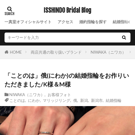
十日町
十日町市
南蒲原郡
南魚沼市
ISSHINDO Bridal Blog
南魚沼市フィッシャー
南魚沼市結婚指輪
単衣
一真堂オフィシャルサイト
口コミ
可愛い結婚指輪
アクセス
婚約指輪を探す
和
唐花
結婚指輪を
地金
埋め込み
大人可愛い
天赦日
太
太い結婚指輪
妙高市
妙高市ロイヤル・アッシャー
両店共通の取り扱いブランド
NIWAKA（ニワカ）
HOME
妙高市ロイヤルアッシャー
妙高市結婚指輪
婚約ネックレス
婚約指輪
「ことのは」俄(にわか)の結婚指輪をお作りい
婚約指輪 エンゲージリング
ただきました/K様＆M様
婚約指輪 かっこいい
婚約指輪 サイドビュー
NIWAKA（ニワカ）
,
お客様フォト
婚約指輪 サプライズ
婚約指輪 モチーフ
ことのは
,
にわか
,
マリッジリング
,
俄
,
新潟
,
新潟市
,
結婚指輪
婚約指輪 人気
婚約指輪 横顔
婚約指輪 相場
婚約指輪30万予算
婚約指輪NIWAKA
婚約指輪アシンメトリー