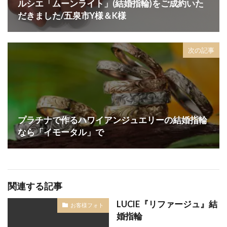
ルシエ「ムーンライト」(結婚指輪)をご成約いた
結婚式場選び
結婚式場選択
結婚式大安
だきました/五泉市Y様＆K様
結婚式婚約指輪
結婚式当日
結婚式打ち合わせ
結婚式招待客
結婚式招待状
結婚式準備
次の記事
結婚式衣装
結婚式衣装試着
結婚式装花
結婚式負担金
結婚式費用
結婚式費用内訳
結婚指指輪平均価格
結婚指輪
結婚指輪 きつめ
結婚指輪 サイズ
結婚指輪 ダイヤ外れ
結婚指輪 デザイン
プラチナで作るハワイアンジュエリーの結婚指輪
なら「イモータル」で
結婚指輪 ひとめぼれ
結婚指輪 マリッジリング
結婚指輪 マリッジリング ストレート
結婚指輪 人気 ブランド
結婚指輪 必要
結婚指輪 新常識
結婚指輪 結婚指輪 違い
関連する記事
結婚指輪 迷子
結婚指輪 遠距離恋愛
LUCIE『リファージュ』結
お客様フォト
結婚指輪 選び方
結婚指輪、LUCIE
婚指輪