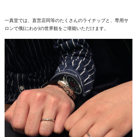
新潟ロイヤル・アッシャー
新潟ロイヤルアッシャー
新潟一路
一真堂では、直営店同等のたくさんのライナップと、専用サ
新潟世界三大カッターズブランド
新潟京杢目
ロンで俄(にわか)の世界観をご堪能いただけます。
新潟俄花匠の彫
新潟婚約指輪
新潟市
新潟市 ラザールダイヤモンド
新潟市 俄 凛
新潟市 新潟
新潟市 結婚指輪
新潟市NIWAKA
新潟市NIWAKA長閑
新潟市SORA
新潟市THE LAZARE DIAMOND
新潟市エンゲージリング50万予算
新潟市カフェリング
新潟市ことほぎ
新潟市セットリング
新潟市セットリング俄
新潟市ダイヤモンド
新潟市ダイヤモンドカッターズブランド
新潟市ニューヨークニワカ
新潟市ノクル