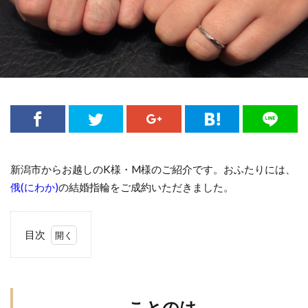
婚約指輪お返し
婚約指輪かわいい
婚約指輪ゴールド
婚約指輪こだわりない
婚約指輪コンビ
婚約指輪シンプル
婚約指輪スリーストーン
婚約指輪セット
婚約指輪セットリング
婚約指輪ダイヤモンド
婚約指輪ディズニープリンセス
婚約指輪デザイン
婚約指輪と結婚指輪の違い
婚約指輪ピンクゴールド
婚約指輪人気
新潟市からお越しのK様・M様のご紹介です。おふたりには、
婚約指輪値段
婚約指輪入籍日
婚約指輪刻印
俄(にわか)
の結婚指輪をご成約いただきました。
婚約指輪可愛い
婚約指輪指南書シリーズ
婚約指輪新潟
婚約指輪選び方
目次
婚約指輪重ねづけ
宝石
1
小さなサイズの婚約指輪
小さなサイズの結婚指輪
こ
と
小千谷
小千谷市
山形
山形県
幅広
の
ことのは