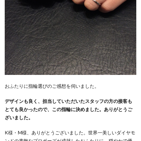
新潟市フィッシャー
新潟市プロポーズリング
新潟市マリッジリング
新潟市マリッジリングNIWAKA
新潟市ミッキー結婚指輪
新潟市モニッケンダム
新潟市ラザールダイヤモンド
新潟市リングコネクター
新潟市ルシエ
新潟市ルシエ結婚指輪
新潟市ロイヤル・アッシャー
新潟市ロイヤルアッシャー
おふたりに指輪選びのご感想を伺いました。
新潟市世界三大カッターズブランド
新潟市中央区
デザインも良く、担当していただいたスタッフの方の接客も
新潟市俄
新潟市北区
新潟市南区
とても良かったので、この指輪に決めました。ありがとうご
新潟市婚約指輪
新潟市婚約指輪50万予算
ざいました。
新潟市婚約指輪シンデレラ
K様・M様、ありがとうございました。世界一美しいダイヤモ
新潟市婚約指輪ラザールダイヤモンド
ンドの素敵なプロポーズが成就したおふたりに、穏やかで優