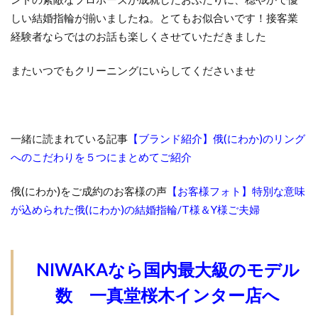
新潟市婚約指輪俄
新潟市婚約指輪高額
しい結婚指輪が揃いましたね。とてもお似合いです！接客業
新潟市村上市
新潟市東区
新潟市江南区
経験者ならではのお話も楽しくさせていただきました
新潟市秋葉区
新潟市結婚指輪
またいつでもクリーニングにいらしてくださいませ
新潟市結婚指輪NIWAKA
新潟市結婚指輪SORA
新潟市結婚指輪ウェーブ
新潟市結婚指輪ウェーブデザイン
一緒に読まれている記事
【ブランド紹介】俄(にわか)のリング
新潟市結婚指輪おしゃれ
へのこだわりを５つにまとめてご紹介
新潟市結婚指輪ストレート選び方
新潟市結婚指輪せっかけい
俄(にわか)をご成約のお客様の声
【お客様フォト】特別な意味
が込められた俄(にわか)の結婚指輪/T様＆Y様ご夫婦
新潟市結婚指輪ニューヨークニワカ
新潟市結婚指輪にわか
新潟市結婚指輪プラチナ
新潟市結婚指輪ブリーズドゥメール
NIWAKAなら国内最大級のモデル
新潟市結婚指輪ルシエ
新潟市結婚指輪俄
数 一真堂桜木インター店へ
新潟市結婚指輪口コミ
新潟市結婚指輪重ねづけ