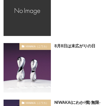
結婚指輪18金
結婚指輪20万
結婚指輪2ミリ
結婚指輪30代
結婚指輪30代おすすめ
結婚指輪30代選び方
結婚指輪40万
結婚指輪50万
結婚指輪fika(フィーカ)
結婚指輪NIWAKA
結婚指輪SORA
結婚指輪V字
結婚指輪V字選び方
8月8日は末広がりの日
NIWAKA（ニワカ）
結婚指輪アシンメトリー
結婚指輪アレンジ
結婚指輪アンティーク
結婚指輪イエローゴールド
結婚指輪いつから
結婚指輪いつ買う
結婚指輪いらない
結婚指輪エタニティ
結婚指輪エタニティリング
結婚指輪オーダーメイド
結婚指輪オートクチュール
結婚指輪おすすめ
結婚指輪おすすめブランド
結婚指輪お花
NIWAKA(にわか/俄) 無限-
NIWAKA（ニワカ）