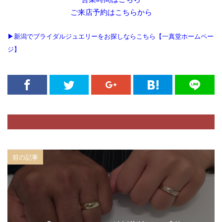
福島県 結婚指輪
福島県ロイヤル・アッシャー
ご来店予約はこちらから
福島県結婚指輪
秋の紅
秋葉区
笹舟
米国宝石学会
糸魚川市
糸魚川市 ルシエ
▶新潟でブライダルジュエリーをお探しならこちら【一真堂ホームペー
ジ】
糸魚川市 結婚指輪
素材
細身のピンクゴールド
結
結婚10周年ジュエリー
結婚10周年プレゼント
結婚式 する
結婚式お日柄
結婚式ゲスト
結婚式ゲストハウス
結婚式サプライズ
結婚式しない
結婚式タイムスケジュール
結婚式テーブルコーディネート
結婚式ドレス
前の記事
結婚式ドレス試着
結婚式の引き出物
結婚式ロケーション撮影
結婚式六曜
結婚式六輝
結婚式出席
結婚式前撮り
結婚式場探し
結婚式場決め方
結婚式場見学