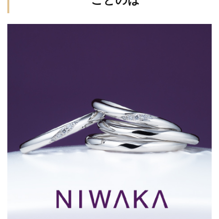
幅広の結婚指輪
式場下見
式場打ち合わせ
は
式場見学
彫り
心
手に馴染む
2
手作り
披露宴会場コーディネート
招待客選び
NIWAKA
なら国内
招待状発送
指が綺麗に見える
指になじむ
最大級の
指紋刻印
指輪
指輪のクリーニング
モデル
指輪プロポーズ
指輪手入れ
数量限定
数 一真
堂桜木イ
文字
文字入れ
新作
新潟
ンター店
新潟 NIWAKA
新潟 sowi
新潟 ソーイ
へ
新潟 ダイヤモンド
新潟 ルシエ ムーンライト
新潟 俄
新潟 俄 凛
新潟 俄 初桜
新潟 俄 唐花
新潟 婚約指輪 人気
新潟 結婚指輪
新潟 結婚指輪 ブランド
新潟 結婚指輪 ロイヤル・アッシャー
新潟 結婚指輪 人気
新潟 結婚指輪 俄