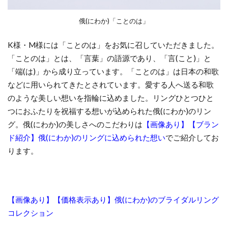
新潟NIWAKA
新潟NIWAKA結婚指輪
新潟NIWAKA雷神
新潟THE LAZARE DIAMOND
俄(にわか)「ことのは」
新潟アニバーサリージュエリー
新潟アンティック
K様・M様には「ことのは」をお気に召していただきました。
新潟エタニティ
新潟エタニティリング
「ことのは」とは、「言葉」の語源であり、「言(こと)」と
新潟カジュアル
新潟スイートテン
「端(は)」から成り立っています。「ことのは」は日本の和歌
などに用いられてきたとされています。愛する人へ送る和歌
新潟スイートテン・ダイヤモンド
のような美しい想いを指輪に込めました。リングひとつひと
新潟スイートテンダイヤモンド
新潟セットリング
つにおふたりを祝福する想いが込められた俄(にわか)のリン
新潟ダイヤモンド
新潟ダイヤモンド指輪
グ。俄(にわか)の美しさへのこだわりは
【画像あり】【ブラン
新潟ディズニー
新潟ネックレス
ド紹介】俄(にわか)のリングに込められた想い
でご紹介してお
ります。
新潟の冬の結婚式
新潟ハーフエタニティ
新潟ひなた
新潟ピンクダイヤモンド
新潟フルエタニティ
新潟プロポーズリング
【画像あり】【価格表示あり】俄(にわか)のブライダルリング
新潟ポンテヴェキオ
新潟マリッジリング
コレクション
新潟モニッケンダム
新潟ラザールダイヤモンド