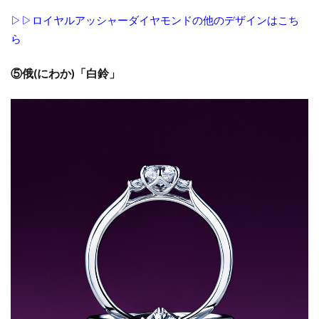
表面仕上げ
見附市
評判
誕生石
▷▷ロイヤルアッシャーダイヤモンドの他のデザインはこち
質のいいダイヤモンド
ら
質のいいダイヤモンドブランドネックレス
⑤俄(にわか)「白鈴」
質の良いダイヤモンド
輝き
違うブランド
重ねづけ
重ね付け
重ね着け
野点傘
金属アレルギー
鋳造製法
鍛造
鍛造 結婚指輪
鍛造リング
鍛造製法
鑑別書
鑑定
鑑定機関
長岡
長岡市
長岡市 NIWAKA
長岡市 俄 結婚指輪
長岡市 婚約指輪
長岡市 結婚指輪
長岡市 結婚指輪 ブランド
長岡市 結婚指輪 人気
長岡市NIWAKA
長岡市NIWKA
長岡市SORA
長岡市スイートブルーダイヤモンド