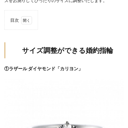
ズをお測りしてぴったりのサイズに調整いたします。
結婚指輪カラーストーン
結婚指輪カラフル
結婚指輪きつい
結婚指輪キラキラ
目次
結婚指輪キラキラしてない
結婚指輪ゴージャス
1
結婚指輪コーディネート
結婚指輪ゴールド
サ
イ
結婚指輪ことのは
結婚指輪コンビ
ズ
サイズ調整ができる婚約指輪
結婚指輪サイズ
結婚指輪サイズ直し
調
結婚指輪しない
結婚指輪シンデレラ
整
①ラザール ダイヤモンド「カリヨン」
が
結婚指輪シンデレラサイズ
結婚指輪シンプル
で
結婚指輪スチームボートウィリー
き
結婚指輪ストレート
結婚指輪セット
る
婚
結婚指輪セットリング
結婚指輪セミオーダー
約
結婚指輪セレクトショップ
結婚指輪タイミング
指
輪
結婚指輪タンタル
結婚指輪チタン
結婚指輪つけ心地
結婚指輪つや消し
2