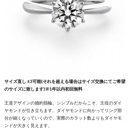
サ
結婚指輪ディズニー
イ
結婚指輪ディズニーシンデレラ
ズ
結婚指輪ディズニーファンタジア
調
整
結婚指輪ディズニープリンセス
が
結婚指輪ディズニーラプンツェル
で
き
結婚指輪デザイン
結婚指輪デザイン選び
る
結婚指輪どっちが払う
結婚指輪どっちが買う
婚
結婚指輪どの指
結婚指輪とは
約
指
結婚指輪とピンキーリング
結婚指輪なくした
サイズ直し ±3可能(それを超える場合はサイズ交換にてご希望
輪
のサイズに致します)
※1年以内初回無料
結婚指輪なし
結婚指輪なしみじめ
ま
と
結婚指輪なし悲しい
結婚指輪ねじれ
王道デザインの婚約指輪。シンプルだからこそ、主役のダイ
め
結婚指輪ネックレス
結婚指輪の代わり
ヤモンドが引き立ちます。ダイヤモンドに向かってリング部
3
結婚指輪の変色
結婚指輪の歪み
分が細くなっていくので、実際のカラット数よりもダイヤモ
婚約
ンドが大きく見えます。
結婚指輪の紛失
結婚指輪の選び方
指輪