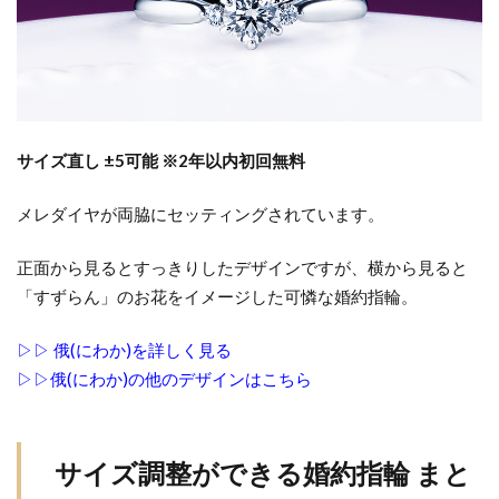
長岡市タンタル
長岡市ロイヤルアッシャー
長岡市京杢目
長岡市婚約指輪
長岡市結婚指輪
長次郎
長閑
阿賀野市
阿賀野市NIWAKA
阿賀野市婚約指輪
阿賀野市結婚指輪
限定
サイズ直し ±5可能 ※2年以内初回無料
雪佳景
雪椿
雷神
露華
青い宝石婚約指輪
青い石婚約指輪
メレダイヤが両脇にセッティングされています。
青い結婚指輪
静岡
顔合わせ婚約指輪
正面から見るとすっきりしたデザインですが、横から見ると
顔合わせ指輪選び
顔合わせ結婚指輪
風神
「すずらん」のお花をイメージした可憐な婚約指輪。
飽きがこない結婚指輪
高品質
高品質ダイヤモンド
高品質ダイヤモンドブランド
▷▷ 俄(にわか)を詳しく見る
高品質なダイヤモンド
魚沼市
魚沼市 ルシエ
▷▷俄(にわか)の他のデザインはこちら
魚沼市 婚約指輪
魚沼市 結婚指輪
魚沼市NIWAKA
魚沼市結婚指輪
鯨
サイズ調整ができる婚約指輪 まと
黄色結婚指輪
黒い結婚指輪