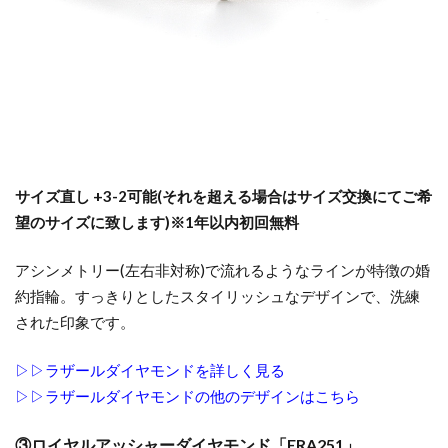
ー
結婚指輪リングコネクター
結婚指輪リング交換
店
へ
結婚指輪ローズ
結婚指輪ローン
結婚指輪ロイヤル・アッシャー
結婚指輪丈夫
結婚指輪下見
結婚指輪予算
結婚指輪予約
結婚指輪交換
結婚指輪京杢目
結婚指輪人と被らない
結婚指輪人気
サイズ直し +3-2可能(それを超える場合はサイズ交換にてご希
結婚指輪人気デザイン
結婚指輪人気ブランド
望のサイズに致します)※1年以内初回無料
結婚指輪人気店
結婚指輪人気相場
アシンメトリー(左右非対称)で流れるようなラインが特徴の婚
結婚指輪代わり
結婚指輪代わりおすすめ
約指輪。すっきりとしたスタイリッシュなデザインで、洗練
結婚指輪位置
結婚指輪何回も見にいく
された印象です。
結婚指輪俄
結婚指輪個性的
結婚指輪値段
▷▷ラザールダイヤモンドを詳しく見る
結婚指輪入籍日
結婚指輪内側
▷▷ラザールダイヤモンドの他のデザインはこちら
結婚指輪分割払い
結婚指輪刻印
結婚指輪割り勘
結婚指輪受け取り
③ロイヤルアッシャーダイヤモンド「ERA251」