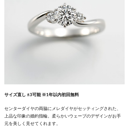
結婚指輪頑丈
結婚指輪高級感
結婚準備
結婚記念日ジュエリー
結婚記念日プレゼント
結婚記念日何する
結婚費用
綺羅
綺麗
綺麗なダイヤモンド
綾
美女と野獣
美女と野獣 結婚指輪
美女と野獣婚約指輪
美女と野獣婚約指輪結婚指輪
美女と野獣結婚指輪
美女と野獣結婚指輪婚約指輪
群馬 ルシエ
聖籠町
職業別結婚指輪
胎内市
胎内市ラザールダイヤモンド
胎内市ロイヤル・アッシャー
胎内市結婚指輪
サイズ直し ±3可能 ※1年以内初回無料
自然
色
色石
花
花匠の彫
花咲
花嫁パール
花篝
花雪
花霞
センターダイヤの両脇にメレダイヤがセッティングされた、
上品な印象の婚約指輪。柔らかいウェーブのデザインがお手
花麗
花麗結婚指輪
若松
茜
茜雲
元を美しく見せてくれます。
薔薇指輪
虹色結婚指輪
表参道