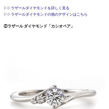
結婚指輪ハート
結婚指輪ハートシェイプ
のブ
▷▷ラザールダイヤモンドを詳しく見る
ラン
結婚指輪ハイブランド
▷▷ラザールダイヤモンドの他のデザインはこちら
ド数
結婚指輪ハイブランド注意点
国内
②ラザール ダイヤモンド「カシオペア」
最大
結婚指輪ハイブランド相場
級の
結婚指輪ハワイアンジュエリー
モデ
結婚指輪ファンタジア
結婚指輪フェア
ル
数
結婚指輪ブライダルフェア
結婚指輪プラチナ
4
結婚指輪ブランド
結婚指輪ブルー
一
結婚指輪ペア
結婚指輪ホワイトゴールド
真
結婚指輪マイスター
結婚指輪ミル打ち
堂
桜
結婚指輪メーカー
結婚指輪メンズ
木
結婚指輪モチーフ
結婚指輪モニッケンダム
イ
結婚指輪ラザールダイヤモンド
ン
タ
結婚指輪ラプンツェル
結婚指輪リメイク