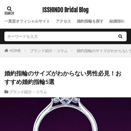
結婚式負担金
結婚式費用
結婚式費用内訳
ISSHINDO Bridal Blog
結婚指指輪平均価格
結婚指輪
一真堂オフィシャルサイト
アクセス
婚約指輪を探す
結婚指輪を
結婚指輪 きつめ
結婚指輪 サイズ
結婚指輪 ダイヤ外れ
結婚指輪 デザイン
結婚指輪 ひとめぼれ
結婚指輪 マリッジリング
ブランド紹介・コラム
婚約指輪のサイズがわからない
HOME
結婚指輪 マリッジリング ストレート
結婚指輪 人気 ブランド
結婚指輪 必要
結婚指輪 新常識
結婚指輪 結婚指輪 違い
婚約指輪のサイズがわからない男性必見！お
結婚指輪 迷子
結婚指輪 遠距離恋愛
すすめ婚約指輪5選
結婚指輪 選び方
結婚指輪、LUCIE
ブランド紹介・コラム
結婚指輪18金
結婚指輪20万
結婚指輪2ミリ
結婚指輪30代
結婚指輪30代おすすめ
結婚指輪30代選び方
結婚指輪40万
結婚指輪50万
結婚指輪fika(フィーカ)