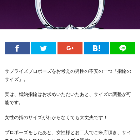
結婚指輪NIWAKA
結婚指輪SORA
結婚指輪V字
結婚指輪V字選び方
結婚指輪アシンメトリー
結婚指輪アレンジ
結婚指輪アンティーク
結婚指輪イエローゴールド
結婚指輪いつから
結婚指輪いつ買う
結婚指輪いらない
結婚指輪エタニティ
結婚指輪エタニティリング
サプライズプロポーズをお考えの男性の不安の一つ「指輪の
結婚指輪オーダーメイド
サイズ」。
結婚指輪オートクチュール
結婚指輪おすすめ
実は、婚約指輪はお求めいただいたあと、サイズの調整が可
結婚指輪おすすめブランド
結婚指輪お花
能です。
結婚指輪お返し
結婚指輪お返しおすすめ
結婚指輪お風呂
結婚指輪お風呂外す
女性の指のサイズがわからなくても大丈夫です！
結婚指輪ガイド
結婚指輪カジュアル
プロポーズをしたあと、女性様とお二人でご来店頂き、サイ
結婚指輪かっこいい
結婚指輪カフェリング