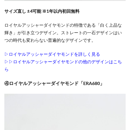
結婚指輪着け方
結婚指輪祈り
結婚指輪納品
サイズ直し ±4可能 ※1年以内初回無料
結婚指輪素材
結婚指輪細身
結婚指輪組み合わせ
結婚指輪美女と野獣
ロイヤルアッシャーダイヤモンドの特徴である「白く上品な
輝き」が引き立つデザイン。ストレートの一石デザインはい
結婚指輪羨ましい
結婚指輪羨ましいデザイン
つの時代も変わらない普遍的なデザインです。
結婚指輪羨ましいブランド
結婚指輪職人
結婚指輪自分らしさ
結婚指輪色
▷ロイヤルアッシャーダイヤモンドを詳しく見る
結婚指輪芸術的
結婚指輪華奢
▷▷ロイヤルアッシャーダイヤモンドの他のデザインはこち
ら
結婚指輪蒸気船ウィリー
結婚指輪薔薇
結婚指輪買い替え
結婚指輪買い直し
④ロイヤルアッシャーダイヤモンド「ERA680」
結婚指輪買うタイミング
結婚指輪買わない
結婚指輪費用負担
結婚指輪選び
結婚指輪選び方
結婚指輪重ねづけ
結婚指輪金
結婚指輪金属アレルギー
結婚指輪鍛造
結婚指輪鍛造鋳造
結婚指輪長持ち