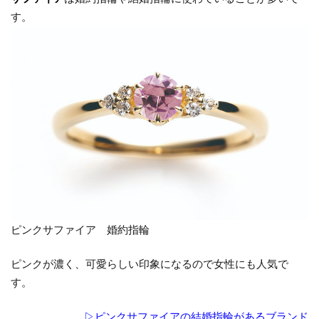
婚指
す。
輪
（マ
リッ
ジリ
ン
グ）
3
脇石
にサ
ファ
イヤ
を使
用し
ピンクサファイア 婚約指輪
た婚
約指
ピンクが濃く、可愛らしい印象になるので女性にも人気で
輪・
す。
結婚
指輪
▷ピンクサファイアの結婚指輪があるブランド