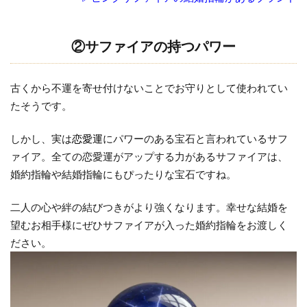
3.1
①LUCIE
②サファイアの持つパワー
マリー
ン
古くから不運を寄せ付けないことでお守りとして使われてい
3.2
たそうです。
➁LUCIE
セリー
しかし、実は
恋愛運
にパワーのある宝石と言われているサフ
ン
ァイア。全ての恋愛運がアップする力があるサファイアは、
3.3
婚約指輪や結婚指輪にもぴったりな宝石ですね。
③NIWAKA
初桜
二人の心や絆の結びつきがより強くなります。幸せな結婚を
4
望むお相手様にぜひサファイアが入った婚約指輪をお渡しく
イ
ださい。
ン
サ
イ
ド