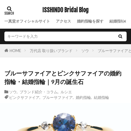
ISSHINDO Bridal Blog
一真堂オフィシャルサイト
アクセス
婚約指輪を探す
結婚指輪を
万代店 取り扱いブランド
ソウ
ブルーサファイア
HOME
ブルーサファイアとピンクサファイアの婚約
指輪・結婚指輪｜9月の誕生石
ソウ
,
ブランド紹介・コラム
,
ルシエ
ピンクサファイア
,
ブルーサファイア
,
婚約指輪
,
結婚指輪