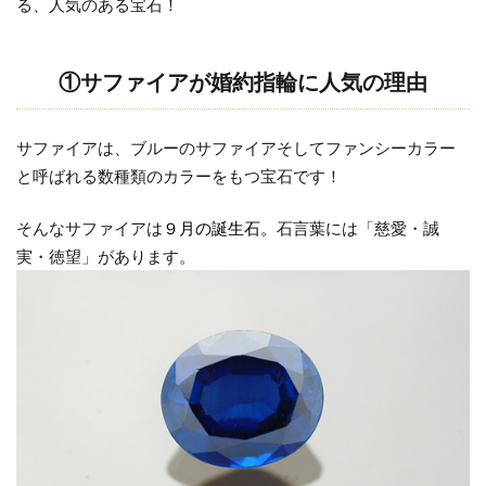
人気
る、人気のある宝石！
の理
由
①サファイアが婚約指輪に人気の理由
1.2
②サ
ファ
サファイアは、ブルーのサファイアそしてファンシーカラー
イア
と呼ばれる数種類のカラーをもつ宝石です！
の持
つパ
そんなサファイアは
９月の誕生石。
石言葉には「慈愛・誠
ワー
実・徳望」があります。
1.3
③ま
さに
サフ
ァイ
ア
は”幸
運の