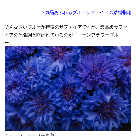
輪
（エ
▷気品あふれるブルーサファイアの結婚指輪
ンゲ
ージ
そんな深いブルーが特徴のサファイアですが、最高級サファ
リン
イアの代名詞と呼ばれているのが「コーンフラワーブル
グ）
ー」。
2.2
②ピ
ンク
サフ
ァイ
アの
婚約
指輪
2.3
③サ
ファ
イア
コーンフラワー（矢車草）