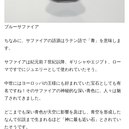
宝石”
2
サフ
ァイ
ブルーサファイア
アの
婚約
ちなみに、サファイアの語源はラテン語で「
青
」を意味しま
指
す。
輪・
結婚
サファイアは紀元前７世紀以降、ギリシャやエジプト、ロー
指輪
マですでにジュエリーとして使われていたそう。
2.1
①
中世にはヨーロッパの王様にも好まれていた宝石としても有
ブル
名ですね！そのサファイアの神秘的な深い青色に、人々は魅
ーサ
了されてきました。
ファ
イア
どこまでも深い青色が天空に影響を及ぼし、青空を形成した
の婚
なんて伝説まで生まれるほど「
神に最も近い石
」とされてい
約指
たそうです。