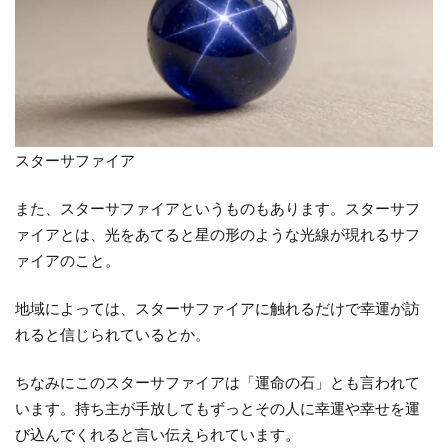
ス
ト
ー
ン
に
人
気
スターサファイア
の
サ
また、スターサファイアというものもあります。スターサフ
フ
ァイアとは、光をあてると星の形のような光線が現れるサフ
ァ
ァイアのこと。
イ
ア
地域によっては、スターサファイアに触れるだけで幸運が訪
4.1
れると信じられているとか。
サム
シン
ちなみにこのスターサファイアは「運命の石」とも言われて
グブ
います。持ち主が手放してもずっとその人に幸運や幸せを運
ルー
び込んでくれると言い伝えられています。