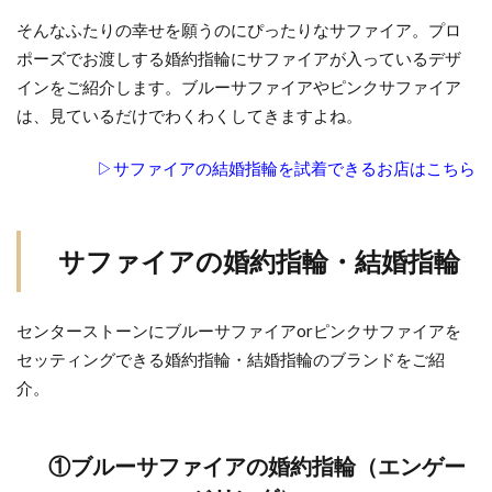
ジ
そんなふたりの幸せを願うのにぴったりなサファイア。プロ
ュ
ポーズでお渡しする婚約指輪にサファイアが入っているデザ
エ
リ
インをご紹介します。ブルーサファイアやピンクサファイア
ー
は、見ているだけでわくわくしてきますよね。
は
一
▷サファイアの結婚指輪を試着できるお店はこちら
真
堂
桜
サファイアの婚約指輪・結婚指輪
木
イ
ン
センターストーンにブルーサファイアorピンクサファイアを
タ
セッティングできる婚約指輪・結婚指輪のブランドをご紹
ー
店
介。
へ
①ブルーサファイアの婚約指輪（エンゲー