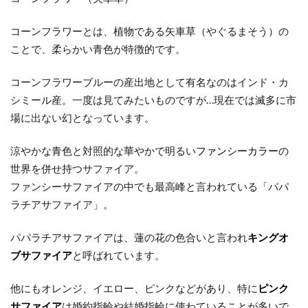
のセ
ット
コーンフラワーとは、植物である矢車草（やぐるまそう）の
リン
グ
ことで、柔らかい青色が特徴的です。
2.4
コーンフラワーブルーの産出地として有名なのはインド・カ
④サ
シミール産。一度は見てみたいものですが…現在では滅多に市
ファ
場に出ない幻となっています。
イア
のエ
涼やかな青色と対照的な華やかで明るい
ファンシーカラー
の
タニ
世界を併せ持つサファイア。
ティ
ファンシーサファイアの中でも最高峰と言われている「パパ
リン
グ
ラチアサファイア」。
2.5
パパラチアサファイアは、蓮の花の色合いと言われ
キングオ
⑤サ
ブサファイア
と呼ばれています。
ファ
イア
他にもオレンジ、イエロー、ピンクなどがあり、特に
ピンク
の結
サファイア
は婚約指輪や結婚指輪に使わていることが多いで