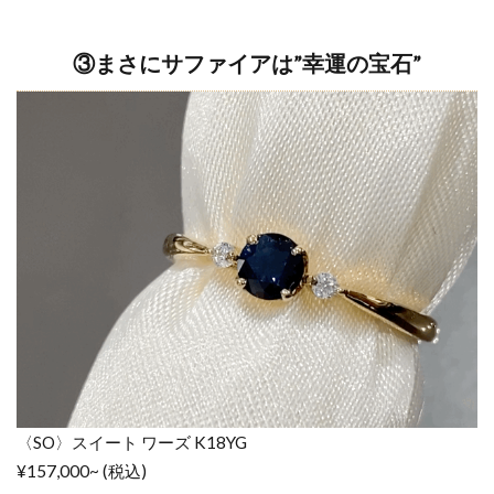
【花
嫁が
幸せ
③まさにサファイアは”幸運の宝石”
にな
る言
い伝
え】
5
サ
フ
ァ
イ
ア
の
ブ
ラ
イ
〈SO〉スイート ワーズ K18YG
ダ
¥157,000~ (税込)
ル