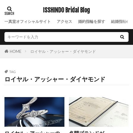
サンティエ
シークレットストーン
シェリ
ISSHINDO Bridal Blog
シェリ デュー
シェリデュー
ジエル
シトリン
シャーロット
ジャルダン ドゥ ロゼ
一真堂オフィシャルサイト
アクセス
婚約指輪を探す
結婚指輪を
ジャルダンドゥロゼ
ジャルダンドゥロゼデュー
シャンパンゴールド
シャンパンゴールド結婚指輪
ジュエリー
ジュエリーショップ
シュシュ
ロイヤル・アッシャー・ダイヤモンド
HOME
ジュピター
シュリ
ジルコニウム
ジルコニウム 結婚指輪
ジルコニウムリング
TAG
シルバーアクセサリー
しろすず
シンデレラ
ロイヤル・アッシャー・ダイヤモンド
シンデレラ 結婚指輪
シンデレラ婚約指輪
シンデレラ婚約指輪結婚指輪
シンデレラ結婚指輪
シンプル
シンプルな結婚指輪
スーム
スイートテン
スイートテン・ダイヤモンド
スイートテンダイヤモンド
スイートブルー