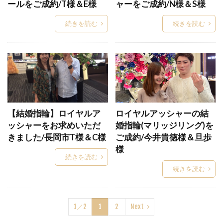
ダイヤモンド結婚指輪
ダイヤモンド見分け方
ールをご成約/T様＆E様
ャーをご成約/N様＆S様
ダイヤモンド輝きの種類
ダイヤモンド鑑別書
続きを読む
続きを読む
ダイヤモンド鑑定書
ダイヤモンド鑑定機関
ダイヤモンド雑学
ダイヤ一石シンプル
ダズリン
ダブスタ
ダブルスタンダードクロージング
タワーケース
タンタル
タンタル 結婚指輪
【結婚指輪】ロイヤルア
ロイヤルアッシャーの結
チタン 結婚指輪
チタンリング
ッシャーをお求めいただ
婚指輪(マリッジリング)を
ちゅうぞうせいほう
つきさい
つち目
きました/長岡市T様＆C様
ご成約/今井貴徳様＆旦歩
ツヤ消し
つや消し
テ・オ・レ
様
続きを読む
テ・ルージュ
ディスティニー
ディズニー
続きを読む
ディズニーシンデレラ
ディズニーシンデレラ結婚指輪
1／2
1
2
Next
ディズニーネックレス
ディズニーの婚約指輪