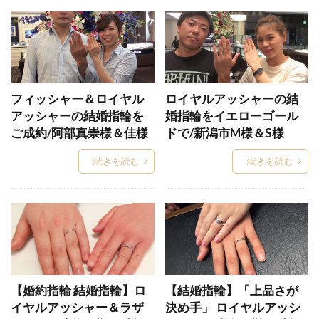
ダイヤモンド
ダイヤモンド4C
ダイヤモンドカッターズブランド
ダイヤモンドカラット
ダイヤモンドが綺麗なブランド
ダイヤモンドジュエラー
ダイヤモンドジュエリー
フィッシャー＆ロイヤル
ロイヤルアッシャーの結
アッシャーの結婚指輪を
婚指輪をイエローゴール
ダイヤモンドセッティング
ご成約/阿部真崇様＆佳様
ドで/新潟市M様＆S様
ダイヤモンドソーヤブル
ダイヤモンドなし
続きを読む
続きを読む
ダイヤモンドネックレス
ダイヤモンドの数
ダイヤモンドの科学
ダイヤモンドの選び方
ダイヤモンドブランド
ダイヤモンドプロポーズ
ダイヤモンドランク
ダイヤモンドリメイク
ダイヤモンドリング
ダイヤモンドルース
ダイヤモンド原石
ダイヤモンド大きさ
【婚約指輪 結婚指輪】ロ
【結婚指輪】「上品さが
ダイヤモンド新潟
ダイヤモンド知識
イヤルアッシャー＆ラザ
決め手」 ロイヤルアッシ