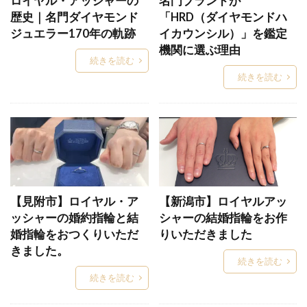
ロイヤル・アッシャーの
名門ブランドが
スイートブルーダイヤモンド
すいれん
歴史｜名門ダイヤモンド
「HRD（ダイヤモンドハ
スウィートブルーダイアモンド
ジュエラー170年の軌跡
イカウンシル）」を鑑定
スチームボートウィリー
機関に選ぶ理由
続きを読む
スチームボートウィリー婚約指輪結婚指輪
続きを読む
スチームボートウィリー結婚指輪
ステラシャワー
ストーリーズ
ストレート
ストレートウェーブ
ストレート結婚指輪
せせらぎ
せっかけい
セットリング
セットリング普段使い
セミオーダー
セミオーダーメイド
【見附市】ロイヤル・ア
セミオーダーメイド結婚指輪
【新潟市】ロイヤルアッ
セリ―ン
ッシャーの婚約指輪と結
シャーの結婚指輪をお作
セリーン
セルクル
セレナーデ
婚指輪をおつくりいただ
りいただきました
センターミル結婚指輪
ぜんのわ
ソーイ
きました。
続きを読む
ソーヤブル
ソウ
ソラ
ダージリン
続きを読む
ダイアモンド
ダイヤ
ダイヤなし