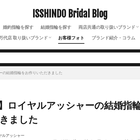
ISSHINDO Bridal Blog
検索
婚約指輪を探す
結婚指輪を探す
両店共通の取り扱いブランド
万代店 取り扱いブランド
お客様フォト
ブランド紹介・コラム
N.Y.NIWAKA（ニューヨー
NIWAKA（ニワカ）
ルシエ
ソラ
ラザールダイヤモンド
ディズニー
ソウ
イモータル
ジュレット
ストーリーズ
トゥトゥ
ーの結婚指輪をお作りいただきました
】ロイヤルアッシャーの結婚指
きました
ヤルアッシャー