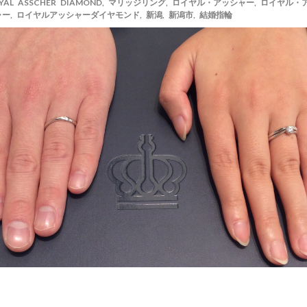
YAL ASSCHER DIAMOND
,
マリッジリング
,
ロイヤル・アッシャー
,
ロイヤル・
ャー
,
ロイヤルアッシャーダイヤモンド
,
新潟
,
新潟市
,
結婚指輪