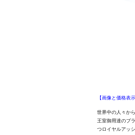
【画像と価格表
世界中の人々か
王室御用達のブ
つロイヤルアッ