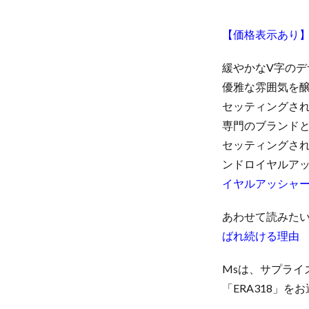
【価格表示あり
緩やかなV字の
優雅な雰囲気を醸
セッティングさ
専門のブランドと
セッティングさ
ンドロイヤルア
イヤルアッシャ
あわせて読みた
ばれ続ける理由
Msは、サプラ
「ERA318」