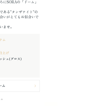
ろにSORAの「ドーム」
である"タンザナイト"の
合いがとてもお似合いで
いませ。
テム
仕上げ
ッシュ(グロス)
ーム
シュ