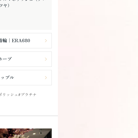
ツヤ）
輪｜ERA680
ホープ
リップル
ポリッシュ
プラチナ