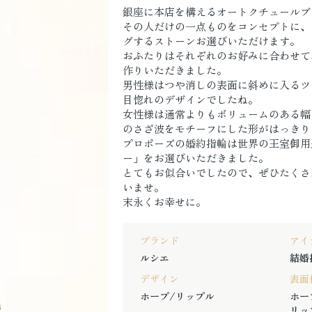
銀座に本店を構えるオートクチュールブ
その人だけの一点ものをコンセプトに、
グするストーンお選びいただけます。
おふたりはそれぞれのお好みに合わせて
作りいただきました。
男性様はつや消しの表面に斜めに入るツ
目惚れのデザインでしたね。
女性様は通常よりもボリュームのある幅
のさざ波をモチーフにした形がはっきり
プロポーズの婚約指輪は世界の王室御用
ー」をお選びいただきました。
とてもお似合いでしたので、ぜひたくさ
いませ。
末永くお幸せに。
ブランド
アイ
ルシエ
結婚
デザイン
表面
ホープ/リップル
ホー
リッ