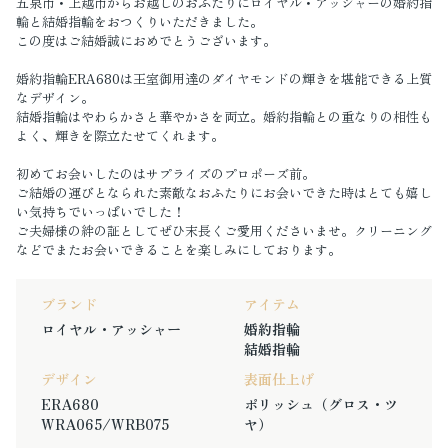
五泉市・上越市からお越しのおふたりにロイヤル・アッシャーの婚約指
輪と結婚指輪をおつくりいただきました。
この度はご結婚誠におめでとうございます。
婚約指輪ERA680は王室御用達のダイヤモンドの輝きを堪能できる上質
なデザイン。
結婚指輪はやわらかさと華やかさを両立。婚約指輪との重なりの相性も
よく、輝きを際立たせてくれます。
初めてお会いしたのはサプライズのプロポーズ前。
ご結婚の運びとなられた素敵なおふたりにお会いできた時はとても嬉し
い気持ちでいっぱいでした！
ご夫婦様の絆の証としてぜひ末長くご愛用くださいませ。クリーニング
などでまたお会いできることを楽しみにしております。
ブランド
アイテム
ロイヤル・アッシャー
婚約指輪
結婚指輪
デザイン
表面仕上げ
ERA680
ポリッシュ（グロス・ツ
WRA065/WRB075
ヤ）