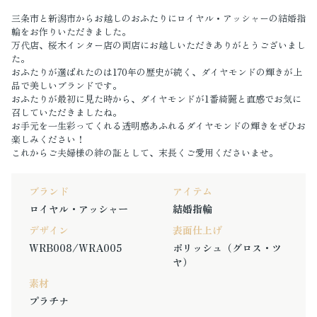
三条市と新潟市からお越しのおふたりにロイヤル・アッシャーの結婚指
輪をお作りいただきました。
万代店、桜木インター店の両店にお越しいただきありがとうございまし
た。
おふたりが選ばれたのは170年の歴史が続く、ダイヤモンドの輝きが上
品で美しいブランドです。
おふたりが最初に見た時から、ダイヤモンドが1番綺麗と直感でお気に
召していただきましたね。
お手元を一生彩ってくれる透明感あふれるダイヤモンドの輝きをぜひお
楽しみください！
これからご夫婦様の絆の証として、末長くご愛用くださいませ。
ブランド
アイテム
ロイヤル・アッシャー
結婚指輪
デザイン
表面仕上げ
WRB008/WRA005
ポリッシュ（グロス・ツ
ヤ）
素材
プラチナ