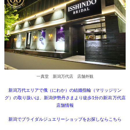
結婚指輪ディズニーファンタジア
結婚指輪ディズニープリンセス
結婚指輪ディズニーラプンツェル
結婚指輪デザイン
結婚指輪デザイン選び
結婚指輪どっちが払う
結婚指輪どっちが買う
結婚指輪どの指
結婚指輪とは
結婚指輪とピンキーリング
結婚指輪なくした
結婚指輪なし
結婚指輪なしみじめ
一真堂 新潟万代店 店舗外観
結婚指輪なし悲しい
結婚指輪ねじれ
新潟万代エリアで俄（にわか）の結婚指輪（マリッジリン
結婚指輪ネックレス
結婚指輪の代わり
グ）の取り扱いは、新潟伊勢丹さまより徒歩1分の新潟 万代店
結婚指輪の変色
結婚指輪の歪み
店舗情報
結婚指輪の紛失
結婚指輪の選び方
結婚指輪ハート
結婚指輪ハートシェイプ
新潟でブライダルジュエリーショップをお探しならこちら
結婚指輪ハイブランド