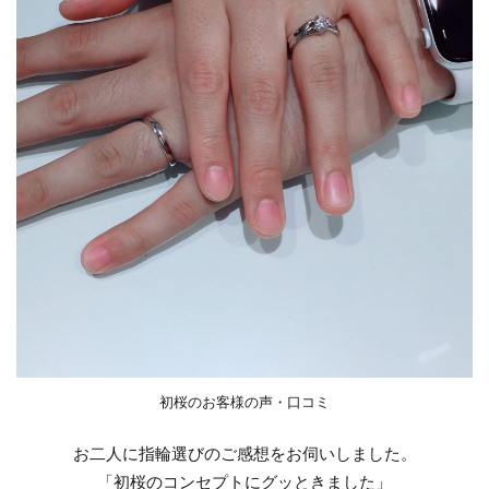
トー
新潟市結婚指輪おしゃれ
リー
新潟市結婚指輪ストレート選び方
2.2
新潟市結婚指輪せっかけい
➁初
桜
新潟市結婚指輪ニューヨークニワカ
セッ
新潟市結婚指輪にわか
新潟市結婚指輪プラチナ
トリ
ング
新潟市結婚指輪ブリーズドゥメール
新潟市結婚指輪ルシエ
新潟市結婚指輪俄
3
新
新潟市結婚指輪口コミ
新潟市結婚指輪重ねづけ
潟
新潟市結婚指輪雪佳景
で
新潟市結婚指輪雪佳景プラチナ
新潟市西区
見
る
新潟引き出物
新潟指輪
新潟放送
国
初桜のお客様の声・口コミ
新潟月彩
新潟歴史
新潟演出
新潟県
内
最
新潟県ダイヤモンド
新潟結婚式
新潟結婚指輪
お二人に指輪選びのご感想をお伺いしました。
大
「初桜のコンセプトにグッときました」
新潟結婚指輪nocur
新潟結婚指輪おすすめ