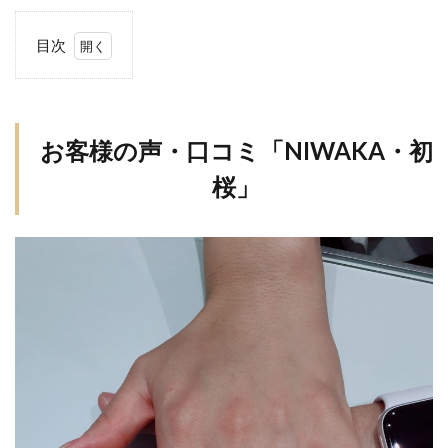
新潟市ルシエ結婚指輪
目次
新潟市ロイヤル・アッシャー
1
お客様
新潟市ロイヤルアッシャー
の声・口コミ
新潟市世界三大カッターズブランド
新潟市中央区
「NIWAKA・
初桜」
お客様の声・口コミ「NIWAKA・初
新潟市俄
新潟市北区
新潟市南区
桜」
2
新潟市婚約指輪
新潟市婚約指輪50万予算
俄「初
新潟市婚約指輪シンデレラ
桜（う
新潟市婚約指輪ラザールダイヤモンド
いざく
ら）」
新潟市婚約指輪俄
新潟市婚約指輪高額
の魅力
新潟市村上市
新潟市東区
新潟市江南区
2.1
新潟市秋葉区
新潟市結婚指輪
➀想
新潟市結婚指輪NIWAKA
新潟市結婚指輪SORA
いを
込め
新潟市結婚指輪ウェーブ
たス
新潟市結婚指輪ウェーブデザイン