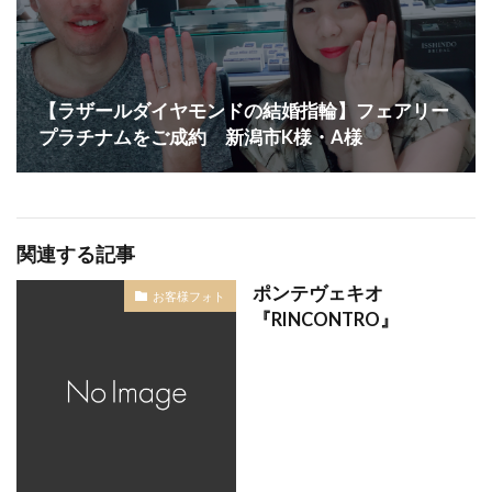
結婚指輪ロイヤル・アッシャー
結婚指輪丈夫
結婚指輪下見
結婚指輪予算
結婚指輪予約
結婚指輪交換
結婚指輪京杢目
【ラザールダイヤモンドの結婚指輪】フェアリー
結婚指輪人と被らない
結婚指輪人気
プラチナムをご成約 新潟市K様・A様
結婚指輪人気デザイン
結婚指輪人気ブランド
結婚指輪人気店
結婚指輪人気相場
結婚指輪代わり
結婚指輪代わりおすすめ
関連する記事
結婚指輪位置
結婚指輪何回も見にいく
ポンテヴェキオ
お客様フォト
結婚指輪俄
結婚指輪個性的
結婚指輪値段
『RINCONTRO』
結婚指輪入籍日
結婚指輪内側
結婚指輪分割払い
結婚指輪刻印
結婚指輪割り勘
結婚指輪受け取り
結婚指輪口コミ
結婚指輪口コミ人気
結婚指輪口コミ高評価
結婚指輪右手