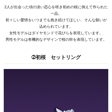
結婚式 する
結婚式お日柄
結婚式ゲスト
2人が出会った頃の淡い恋心を咲き初めの桜に例えて作られた
一品。
結婚式ゲストハウス
結婚式サプライズ
初々しい愛情をいつまでも抱き続けてほしい、そんな願いが
結婚式しない
結婚式タイムスケジュール
込められています。
結婚式テーブルコーディネート
結婚式ドレス
女性モデルはダイヤモンドで花びらを表現しています。
結婚式ドレス試着
結婚式の引き出物
男性モデルは有機的なデザインで桜の幹を表現しています。
結婚式ロケーション撮影
結婚式六曜
結婚式六輝
結婚式出席
結婚式前撮り
➁初桜
セットリング
結婚式場探し
結婚式場決め方
結婚式場見学
結婚式場選び
結婚式場選択
結婚式大安
結婚式婚約指輪
結婚式当日
結婚式打ち合わせ
結婚式招待客
結婚式招待状
結婚式準備
結婚式衣装
結婚式衣装試着
結婚式装花
結婚式負担金
結婚式費用
結婚式費用内訳
結婚指指輪平均価格
結婚指輪