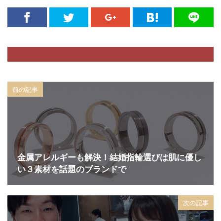
結婚指輪ハイブランド注意点
結婚指輪ハイブランド相場
結婚指輪ハワイアンジュエリー
結婚指輪ファンタジア
結婚指輪フェア
結婚指輪ブライダルフェア
結婚指輪プラチナ
前の記事
結婚指輪ブランド
結婚指輪ブルー
結婚指輪ペア
結婚指輪ホワイトゴールド
結婚指輪マイスター
結婚指輪ミル打ち
結婚指輪メーカー
結婚指輪メンズ
結婚指輪モチーフ
結婚指輪モニッケンダム
金属アレルギーも解決！結婚指輪選びは肌に優し
い３素材を話題のブランドで
結婚指輪ラザールダイヤモンド
結婚指輪ラプンツェル
結婚指輪リメイク
結婚指輪リングコネクター
結婚指輪リング交換
次の記事
結婚指輪ローズ
結婚指輪ローン