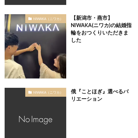
結婚指輪和風
結婚指輪和風ブランド
結婚指輪大きい
結婚指輪大人婚
結婚指輪太い
【新潟市・燕市】
NIWAKA（ニワカ）
NIWAKA(ニワカ)の結婚指
結婚指輪太さ
結婚指輪好み
結婚指輪婚約指輪
輪をおつくりいただきま
結婚指輪婚約指輪違い
結婚指輪婚約指輪重ねづけ
した
結婚指輪専門店
結婚指輪左手
結婚指輪幅
結婚指輪店
結婚指輪意味
結婚指輪手が小さい
結婚指輪手作り
結婚指輪支払い
結婚指輪支払いいつ
結婚指輪支払い方法
結婚指輪新潟
結婚指輪槌目模様
結婚指輪模様
俄『ことほぎ』選べるバ
NIWAKA（ニワカ）
結婚指輪模様入り
結婚指輪歴史
結婚指輪温泉
リエーション
結婚指輪由来
結婚指輪男性
結婚指輪発色
結婚指輪相場
結婚指輪着けない
結婚指輪着け方
結婚指輪祈り
結婚指輪納品
結婚指輪素材
結婚指輪細身