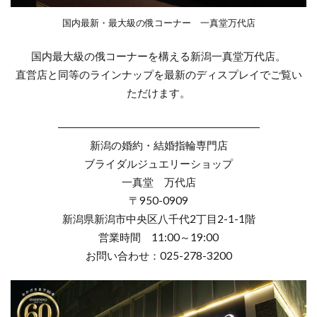
結婚指輪キラキラしてない
結婚指輪ゴージャス
国内最新・最大級の俄コーナー 一真堂万代店
結婚指輪コーディネート
結婚指輪ゴールド
国内最大級の俄コーナーを構える新潟一真堂万代店。
結婚指輪ことのは
結婚指輪コンビ
直営店と同等のラインナップを最新のディスプレイでご覧い
結婚指輪サイズ
結婚指輪サイズ直し
ただけます。
結婚指輪しない
結婚指輪シンデレラ
―――――――――――――――――――
結婚指輪シンデレラサイズ
結婚指輪シンプル
新潟の婚約・結婚指輪専門店
結婚指輪スチームボートウィリー
ブライダルジュエリーショップ
結婚指輪ストレート
結婚指輪セット
一真堂 万代店
結婚指輪セットリング
結婚指輪セミオーダー
〒950-0909
新潟県新潟市中央区八千代2丁目2-1-1階
結婚指輪セレクトショップ
結婚指輪タイミング
営業時間 11:00～19:00
結婚指輪タンタル
結婚指輪チタン
お問い合わせ：025-278-3200
結婚指輪つけ心地
結婚指輪つや消し
結婚指輪ディズニー
結婚指輪ディズニーシンデレラ