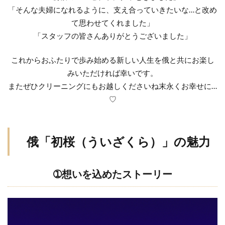
級
「そんな夫婦になれるように、支え合っていきたいな…と改め
新潟結婚指輪ノクル
新潟結婚指輪人気
の
て思わせてくれました」
俄
新潟結婚指輪刻印
新発田市
新発田市NIWAKA
「スタッフの皆さんありがとうございました」
コ
新発田市ハワイアンジュエリー
新発田市マキシ
ー
これからおふたりで歩み始める新しい人生を俄と共にお楽し
新発田市ロイヤル・アッシャー
新発田市婚約指輪
ナ
ー
みいただければ幸いです。
新発田市結婚指輪
新郎サプライズ
日本
またぜひクリーニングにもお越しくださいね末永くお幸せに…
日本ブランド
日本らしい結婚指輪
星の音
♡
時計
暁
月の雫
月彩
望
朝葉
期間限定
木洩日
木目
村上市
俄「初桜（ういざくら）」の魅力
村上市NIWAKA
村上市結婚指輪
杢目結婚指輪
柊
柏崎市
桜
桜モチーフ
➀想いを込めたストーリー
桜木インター
梟
槌目
槌目の結婚指輪
機械式時計
正規代理店
正規取扱
歴史あるブランド結婚指輪
歴史ある結婚指輪
水鏡
波
海
無限
無難