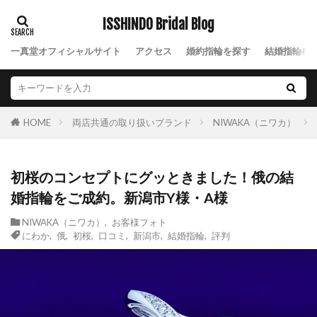
新潟スイートテンダイヤモンド
新潟セットリング
ISSHINDO Bridal Blog
新潟ダイヤモンド
新潟ダイヤモンド指輪
一真堂オフィシャルサイト
アクセス
婚約指輪を探す
結婚指輪を
新潟ディズニー
新潟ネックレス
新潟の冬の結婚式
新潟ハーフエタニティ
新潟ひなた
新潟ピンクダイヤモンド
両店共通の取り扱いブランド
NIWAKA（ニワカ）
HOME
新潟フルエタニティ
新潟プロポーズリング
新潟ポンテヴェキオ
新潟マリッジリング
初桜のコンセプトにグッときました！俄の結
新潟モニッケンダム
新潟ラザールダイヤモンド
婚指輪をご成約。新潟市Y様・A様
新潟ロイヤル・アッシャー
新潟ロイヤルアッシャー
新潟一路
NIWAKA（ニワカ）
,
お客様フォト
にわか
,
俄
,
初桜
,
口コミ
,
新潟市
,
結婚指輪
,
評判
新潟世界三大カッターズブランド
新潟京杢目
新潟俄花匠の彫
新潟婚約指輪
新潟市
新潟市 ラザールダイヤモンド
新潟市 俄 凛
新潟市 新潟
新潟市 結婚指輪