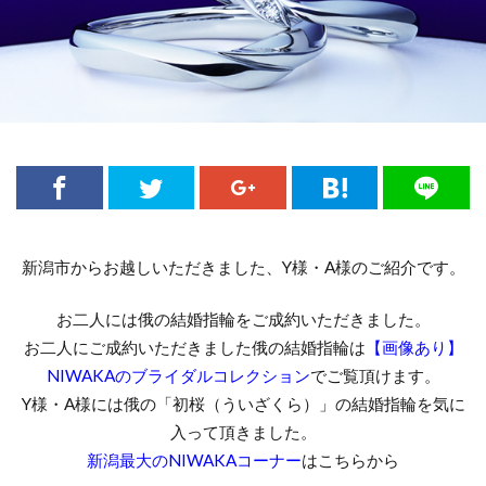
新潟市NIWAKA
新潟市NIWAKA長閑
新潟市SORA
新潟市THE LAZARE DIAMOND
新潟市エンゲージリング50万予算
新潟市カフェリング
新潟市ことほぎ
新潟市セットリング
新潟市セットリング俄
新潟市ダイヤモンド
新潟市ダイヤモンドカッターズブランド
新潟市からお越しいただきました、Y様・A様のご紹介です。
新潟市ニューヨークニワカ
新潟市ノクル
新潟市フィッシャー
新潟市プロポーズリング
お二人には俄の結婚指輪をご成約いただきました。
新潟市マリッジリング
お二人にご成約いただきました俄の結婚指輪は
【画像あり】
新潟市マリッジリングNIWAKA
NIWAKA
のブライダルコレクション
でご覧頂けます。
Y様・A様には俄の「初桜（ういざくら）」の結婚指輪を気に
新潟市ミッキー結婚指輪
新潟市モニッケンダム
入って頂きました。
新潟市ラザールダイヤモンド
新潟最大のNIWAKAコーナー
はこちらから
新潟市リングコネクター
新潟市ルシエ