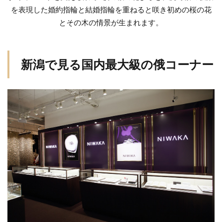
を表現した婚約指輪と結婚指輪を重ねると咲き初めの桜の花
結婚指輪アシンメトリー
結婚指輪アレンジ
とその木の情景が生まれます。
結婚指輪アンティーク
結婚指輪イエローゴールド
結婚指輪いつから
結婚指輪いつ買う
結婚指輪いらない
結婚指輪エタニティ
新潟で見る国内最大級の俄コーナー
結婚指輪エタニティリング
結婚指輪オーダーメイド
結婚指輪オートクチュール
結婚指輪おすすめ
結婚指輪おすすめブランド
結婚指輪お花
結婚指輪お返し
結婚指輪お返しおすすめ
結婚指輪お風呂
結婚指輪お風呂外す
結婚指輪ガイド
結婚指輪カジュアル
結婚指輪かっこいい
結婚指輪カフェリング
結婚指輪カラーストーン
結婚指輪カラフル
結婚指輪きつい
結婚指輪キラキラ