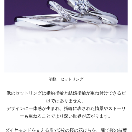
結婚指輪 きつめ
結婚指輪 サイズ
結婚指輪 ダイヤ外れ
結婚指輪 デザイン
結婚指輪 ひとめぼれ
結婚指輪 マリッジリング
結婚指輪 マリッジリング ストレート
結婚指輪 人気 ブランド
結婚指輪 必要
結婚指輪 新常識
結婚指輪 結婚指輪 違い
結婚指輪 迷子
結婚指輪 遠距離恋愛
結婚指輪 選び方
結婚指輪、LUCIE
初桜 セットリング
結婚指輪18金
結婚指輪20万
結婚指輪2ミリ
結婚指輪30代
結婚指輪30代おすすめ
俄のセットリングは婚約指輪と結婚指輪が重ね付けできるだ
けではありません。
結婚指輪30代選び方
結婚指輪40万
デザインに一体感が生まれ、指輪に表された情景やストーリ
結婚指輪50万
結婚指輪fika(フィーカ)
ーも重ねることでより深い世界が広がります。
結婚指輪NIWAKA
結婚指輪SORA
ダイヤモンドを支える爪で5枚の桜の花びらを、腕で桜の枝葉
結婚指輪V字
結婚指輪V字選び方