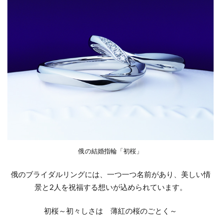
煌びやか
燕市
燕市NIWAKA
燕市カフェリング
燕市ブルーダイヤ
燕市婚約指輪
燕市結婚指輪
由良
男性に人気
発色
白い輝き
白澄花
白鈴
相互
睡蓮
睦
石言葉
祈り
神奈川県
禅の輪
福岡県結婚指輪
福島県
福島県 俄
福島県 俄 婚約指輪
福島県 俄 結婚指輪
福島県 婚約指輪
福島県 結婚指輪
福島県ロイヤル・アッシャー
俄の結婚指輪「初桜」
福島県結婚指輪
秋の紅
秋葉区
笹舟
米国宝石学会
糸魚川市
糸魚川市 ルシエ
俄のブライダルリングには、一つ一つ名前があり、美しい情
糸魚川市 結婚指輪
素材
景と2人を祝福する想いが込められています。
細身のピンクゴールド
結
初桜～初々しさは 薄紅の桜のごとく～
結婚10周年ジュエリー
結婚10周年プレゼント