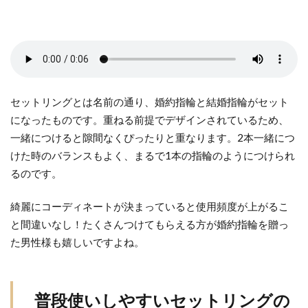
い
に
向
い
て
い
セットリングとは名前の通り、婚約指輪と結婚指輪がセット
る
になったものです。重ねる前提でデザインされているため、
理
一緒につけると隙間なくぴったりと重なります。2本一緒につ
由
けた時のバランスもよく、まるで1本の指輪のようにつけられ
2
るのです。
普
段
綺麗にコーディネートが決まっていると使用頻度が上がるこ
使
と間違いなし！たくさんつけてもらえる方が婚約指輪を贈っ
い
た男性様も嬉しいですよね。
し
や
す
い
普段使いしやすいセットリングの
セ