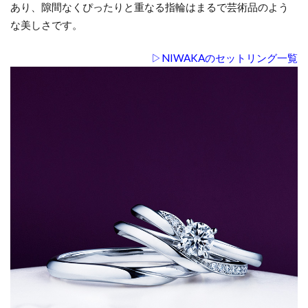
い
あり、隙間なくぴったりと重なる指輪はまるで芸術品のよう
す
な美しさです。
る
上
▷NIWAKAのセットリング一覧
で
の
疑
問
を
解
決
7.1
ダイ
ヤモ
ンド
が外
れる
こと
はな