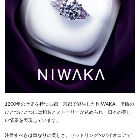
の
セ
ッ
ト
リ
ン
グ
7
セ
ッ
ト
リ
ン
1200年の歴史を持つ古都、京都で誕生したNIWAKA。指輪の
グ
を
ひとつひとつには和名とストーリーが込められ、日本の美し
普
い情景を表現しています。
段
使
注目すべきは重なりの美しさ。セットリングのパイオニアで