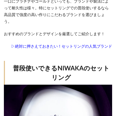
一口にプラチナやゴールドといっても、ブランドや製法によ
グ
って耐久性は様々。特にセットリングでの普段使いするなら
6
高品質で強度の高い作りにこだわるブランドを選びましょ
普
う。
段
使
おすすめのブランドとデザインを厳選してご紹介します！
い
で
▷絶対に押さえておきたい！セットリングの人気ブランド
き
る
ラ
普段使いできるNIWAKAのセット
ザ
ー
リング
ル
ダ
イ
ヤ
モ
ン
ド