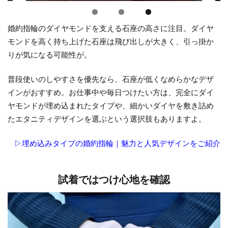
め
2.2
婚約指輪のダイヤモンドを支える石座の高さに注目。ダイヤ
試着
モンドを高く持ち上げた石座は飛び出しが大きく、引っ掛か
では
りが気になる可能性が。
つけ
心地
普段使いのしやすさを優先なら、石座が低くなめらかなデザ
を確
インがおすすめ。お仕事中や毎日つけたい方は、完全にダイ
認
ヤモンドが埋め込まれたタイプや、細かいダイヤを敷き詰め
2.3
たエタニティデザインを選ぶという選択肢もありますよ。
素材
や耐
▷埋め込みタイプの婚約指輪｜魅力と人気デザインをご紹介
久性
をチ
ェッ
試着ではつけ心地を確認
ク
3
普
段使いで
きる