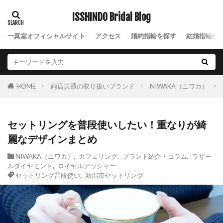
ISSHINDO Bridal Blog
一真堂オフィシャルサイト
アクセス
婚約指輪を探す
結婚指輪を
両店共通の取り扱いブランド
NIWAKA（ニワカ）
HOME
セットリングを普段使いしたい！重なりが綺
麗なデザインまとめ
NIWAKA（ニワカ）
,
カフェリング
,
ブランド紹介・コラム
,
ラザー
ルダイヤモンド
,
ロイヤルアッシャー
セットリング普段使い
,
新潟市セットリング