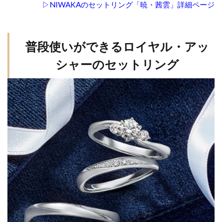
▷NIWAKAのセットリング「暁・茜雲」詳細ページ
堂
桜
木
普段使いができるロイヤル・アッ
イ
ン
シャーのセットリング
タ
ー
店
へ