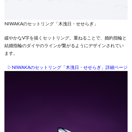
い
の？
7.2
NIWAKAのセットリング「木洩日・せせらぎ」
どん
な時
緩やかなV字を描くセットリング。重ねることで、婚約指輪と
につ
結婚指輪のダイヤのラインが繋がるようにデザインされてい
けら
ます。
れる
の？
▷NIWAKAのセットリング「木洩日・せせらぎ」詳細ページ
7.3
汚れ
が気
にな
る時
は？
8
セ