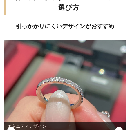
選び方
ッ
ト
リ
引っかかりにくいデザインがおすすめ
ン
グ
の
選
び
方
2.1
引っ
かか
りに
くい
デザ
イン
がお
すす
石座の低い婚約指輪