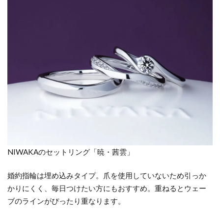
普
段
使
い
で
き
る
セ
ッ
ト
リ
ン
グ
を
NIWAKAのセットリング「暁・茜雲」
探
す
婚約指輪は埋め込みタイプ。爪を使用していないため引っか
な
かりにくく、毎日つけたい方にもおすすめ。重ねるとウェー
ら
ブのラインがぴったり重なります。
一
真