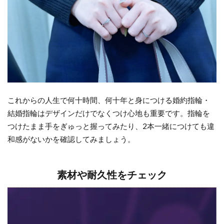
NIWAKA
のセット
リング
4
普段
使い
がで
これからの人生で何十時間、何十年と身につける婚約指輪・
きる
ロイ
結婚指輪はデザインだけでなくつけ心地も重要です。指輪を
ヤ
つけたまま手をぎゅっと握ってみたり、2本一緒につけても違
ル・
和感がないかを確認してみましょう。
アッ
シャ
ーの
素材や耐久性をチェック
セッ
トリ
ング
5