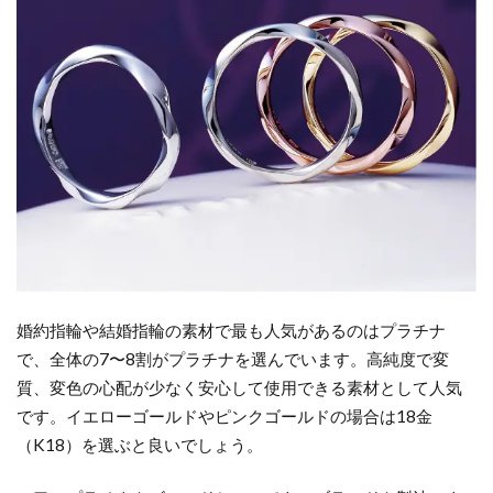
普
段
使
い
で
き
る
カ
フ
ェ
リ
ン
グ
婚約指輪や結婚指輪の素材で最も人気があるのはプラチナ
の
で、全体の7〜8割がプラチナを選んでいます。高純度で変
セ
質、変色の心配が少なく安心して使用できる素材として人気
ッ
です。イエローゴールドやピンクゴールドの場合は18金
ト
（K18）を選ぶと良いでしょう。
リ
ン