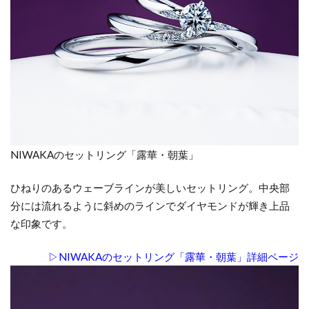
ッ
ト
リ
ン
グ
の
普
段
使
い
NIWAKAのセットリング「露華・朝葉」
に
つ
ひねりのあるウェーブラインが美しいセットリング。中央部
い
分には流れるように斜めのラインでダイヤモンドが輝き上品
て
｜
な印象です。
ま
と
▷NIWAKAのセットリング「露華・朝葉」詳細ページ
め
9