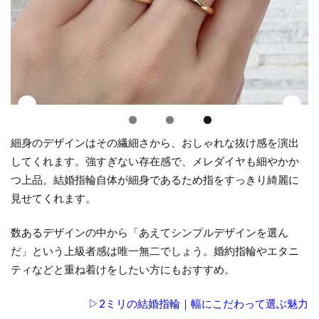
力を
楽し
む
3
デ
ザ
イ
ン
細身のデザインはその繊細さから、おしゃれな抜け感を演出
で
してくれます。強すぎない存在感で、メレダイヤも細やかか
選
ぶ
つ上品。結婚指輪自体が細身であるため指をすっきり綺麗に
｜
見せてくれます。
ゴ
ー
数あるデザインの中から「あえてシンプルデザインを選ん
ル
だ」という上級者感は唯一無二でしょう。婚約指輪やエタニ
ド
ティなどと重ね着けをしたい方にもおすすめ。
の
お
▷2ミリの結婚指輪｜幅にこだわって選ぶ魅力
し