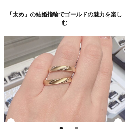
ゃ
れ
「太め」の結婚指輪でゴールドの魅力を楽し
な
む
結
婚
指
輪
3.1
ベー
シッ
クな
デザ
イン
3.2
アン
ティ
ー
ク・