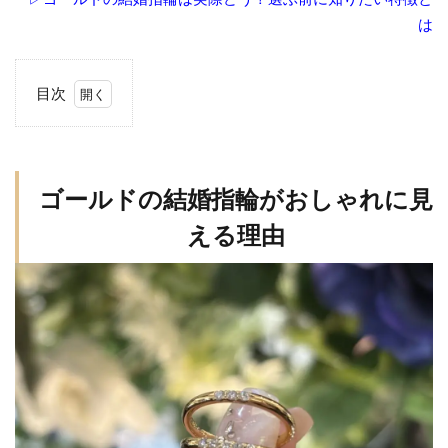
は
目次
1
ゴ
ー
ル
ゴールドの結婚指輪がおしゃれに見
ド
える理由
の
結
婚
指
輪
が
お
し
ゃ
れ