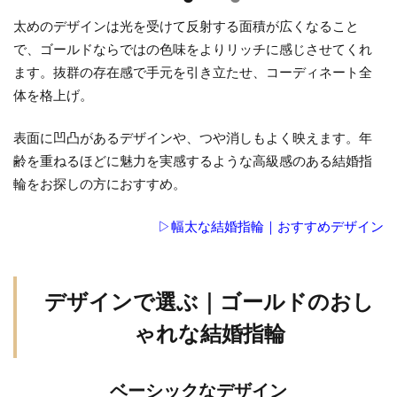
クラ
太めのデザインは光を受けて反射する面積が広くなること
フト
で、ゴールドならではの色味をよりリッチに感じさせてくれ
系デ
ザイ
ます。抜群の存在感で手元を引き立たせ、コーディネート全
ン
体を格上げ。
3.3
表面に凹凸があるデザインや、つや消しもよく映えます。年
ハイ
齢を重ねるほどに魅力を実感するような高級感のある結婚指
セン
輪をお探しの方におすすめ。
スな
ゴー
▷幅太な結婚指輪｜おすすめデザイン
シャ
スデ
ザイ
ン
デザインで選ぶ｜ゴールドのおし
3.4
ゃれな結婚指輪
エタ
ニテ
ィデ
ベーシックなデザイン