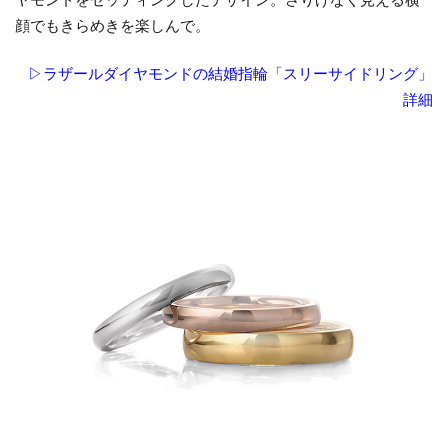
お
顔でもきらめきを楽しんで。
し
ゃ
▷ラザールダイヤモンドの結婚指輪「スリーサイドリング」
れ
詳細
な
結
婚
指
輪
を
見
比
べ
る
な
ら
一
真
堂