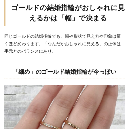
ゴールドの結婚指輪がおしゃれに見
「細
め」
えるかは「幅」で決まる
のゴ
ール
ド結
同じゴールドの結婚指輪でも、幅や形状で見え方や印象は驚
婚指
くほど変わります。「なんだかおしゃれに見える」の正体は
輪が
手元とのバランスにあり。
今っ
ぽい
2.2
「細め」のゴールド結婚指輪が今っぽい
「太
め」
の結
婚指
輪で
ゴー
ルド
の魅