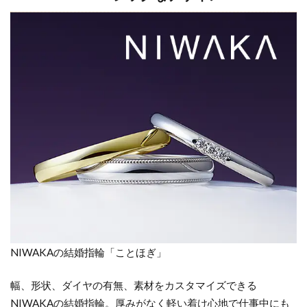
ザイ
ン
4
ゴ
ー
ル
ド
の
結
婚
指
輪
を
フ
ァ
NIWAKAの結婚指輪「ことほぎ」
ッ
シ
幅、形状、ダイヤの有無、素材をカスタマイズできる
ョ
ン
NIWAKAの結婚指輪。厚みがなく軽い着け心地で仕事中にも