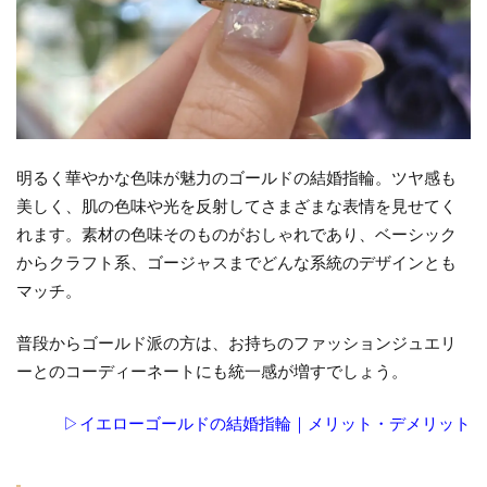
に
見
え
る
理
由
明るく華やかな色味が魅力のゴールドの結婚指輪。ツヤ感も
2
美しく、肌の色味や光を反射してさまざまな表情を見せてく
ゴール
れます。素材の色味そのものがおしゃれであり、ベーシック
ドの結
からクラフト系、ゴージャスまでどんな系統のデザインとも
婚指輪
マッチ。
がおし
ゃれに
見える
普段からゴールド派の方は、お持ちのファッションジュエリ
かは
ーとのコーディーネートにも統一感が増すでしょう。
「幅」
で決ま
▷イエローゴールドの結婚指輪｜メリット・デメリット
る
2.1