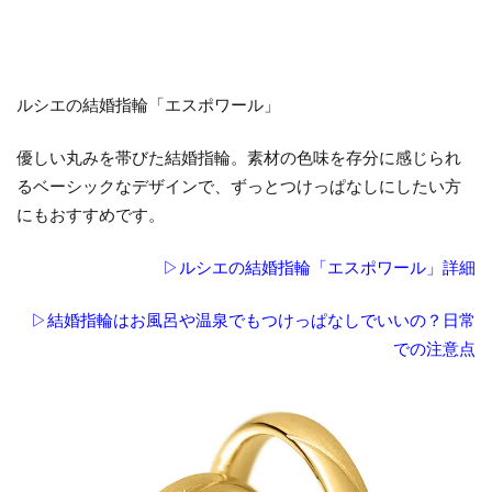
桜
木
イ
ン
ルシエの結婚指輪「エスポワール」
タ
ー
店
優しい丸みを帯びた結婚指輪。素材の色味を存分に感じられ
へ
るベーシックなデザインで、ずっとつけっぱなしにしたい方
にもおすすめです。
▷ルシエの結婚指輪「エスポワール」詳細
▷結婚指輪はお風呂や温泉でもつけっぱなしでいいの？日常
での注意点