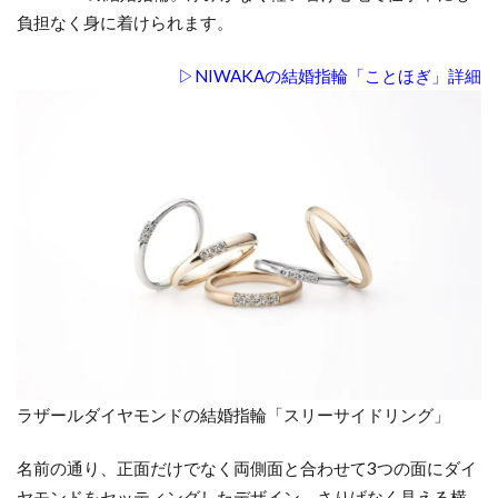
と
負担なく身に着けられます。
の
相
▷NIWAKAの結婚指輪「ことほぎ」詳細
性
で
考
え
る
5
ま
と
め
6
ゴ
ー
ラザールダイヤモンドの結婚指輪「スリーサイドリング」
ル
ド
名前の通り、正面だけでなく両側面と合わせて3つの面にダイ
の
ヤモンドをセッティングしたデザイン。さりげなく見える横