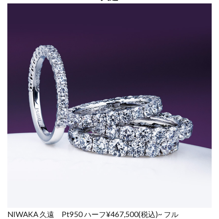
ダイ
ヤモ
ンド
は外
れな
い？
4
ま
と
め
5
NIWAKA
正規取り
扱い｜一
真堂 桜
木インタ
ー店
NIWAKA 久遠 Pt950 ハーフ¥467,500(税込)~ フル