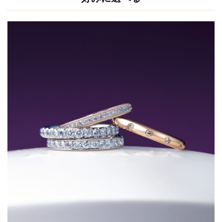
グ-上品
タイプ-
2.2.1
かれん
2.2.2
花麗
2.3
NIWAKA
のエタニ
ティリン
グ-個性
派タイ
プ-
2.3.1
綾
2.3.2