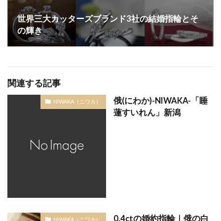
世界三大カッターズブランド3社の結婚指輪とそ
の輝き
関連する記事
俄(にわか)-NIWAKA-「睡
NIWAKA（ニワカ）
蓮すいれん」新潟
0.4ctの婚約指輪｜俄の白
NIWAKA（ニワカ）