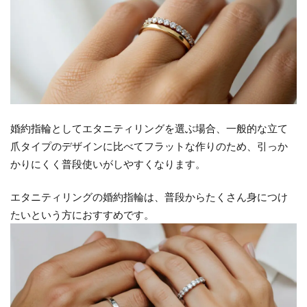
②フ
ルエ
タニ
ティ
とハ
ーフ
エタ
ニテ
婚約指輪としてエタニティリングを選ぶ場合、一般的な立て
ィを
爪タイプのデザインに比べてフラットな作りのため、引っか
自分
かりにくく普段使いがしやすくなります。
好み
に選
エタニティリングの婚約指輪は、普段からたくさん身につけ
べる
たいという方におすすめです。
2
NIWAKA
のエタニ
ティリン
グのデザ