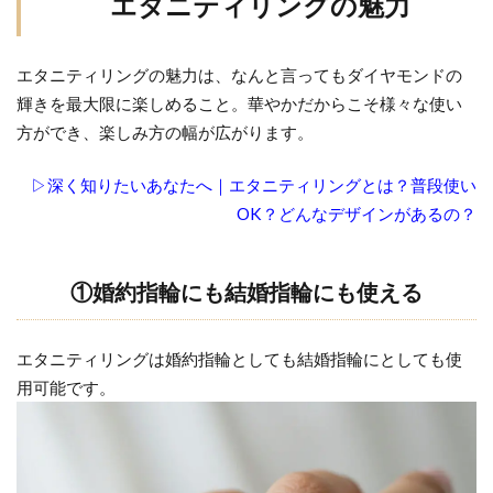
エタニティリングの魅力
テ
ィ
エタニティリングの魅力は、なんと言ってもダイヤモンドの
リ
ン
輝きを最大限に楽しめること。華やかだからこそ様々な使い
グ
方ができ、楽しみ方の幅が広がります。
の
魅
▷深く知りたいあなたへ｜エタニティリングとは？普段使い
力
OK？どんなデザインがあるの？
1.1
①婚
①婚約指輪にも結婚指輪にも使える
約指
輪に
も結
エタニティリングは婚約指輪としても結婚指輪にとしても使
婚指
用可能です。
輪に
も使
える
1.2