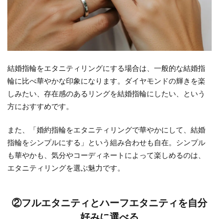
イン
2.1
NIWAKA
のエタニ
ティリン
グ-華や
結婚指輪をエタニティリングにする場合は、一般的な結婚指
かタイ
輪に比べ華やかな印象になります。ダイヤモンドの輝きを楽
プ-
しみたい、存在感のあるリングを結婚指輪にしたい、という
方におすすめです。
2.1.1
久遠
また、「婚約指輪をエタニティリングで華やかにして、結婚
2.1.2
指輪をシンプルにする」という組み合わせも自在。シンプル
ことほ
も華やかも、気分やコーディネートによって楽しめるのは、
ぎ
エタニティリングを選ぶ魅力です。
2.2
NIWAKA
②フルエタニティとハーフエタニティを自分
のエタニ
好みに選べる
ティリン