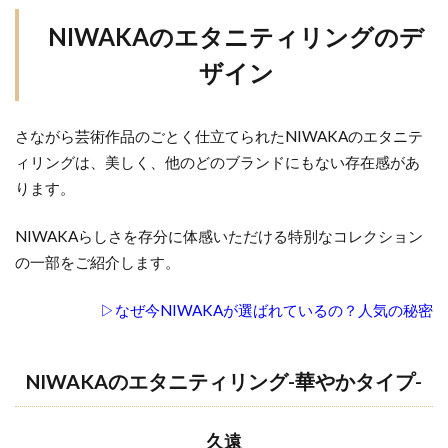
を
つ
NIWAKAのエタニティリングのデ
け
ザイン
た
い
こ
さながら芸術作品のごとく仕立てられたNIWAKAのエタニテ
と
ィリングは、美しく、他のどのブランドにもない存在感があ
3.1
ります。
エタ
ニテ
NIWAKAらしさを存分に体感いただける特別なコレクション
ィリ
の一部をご紹介します。
ング
はサ
▷なぜ今NIWAKAが選ばれているの？人気の秘密
イズ
直し
でき
NIWAKAのエタニティリング-華やかタイプ-
な
い？
久遠
3.2