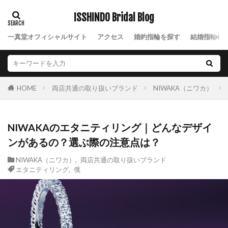
ISSHINDO Bridal Blog
一真堂オフィシャルサイト
アクセス
婚約指輪を探す
結婚指輪を
両店共通の取り扱いブランド
NIWAKA（ニワカ）
HOME
NIWAKAのエタニティリング｜どんなデザイ
ンがあるの？選ぶ際の注意点は？
NIWAKA（ニワカ）
,
両店共通の取り扱いブランド
エタニティリング
,
俄