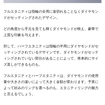
京杢目-
長閑-
フルエタニティは指輪の全周に途切れることなくダイヤモン
ドがセッティングされたデザイン。
3
エ
どの角度から手元を見ても輝くダイヤモンドが映え、豪華で
タ
上質な印象を与えます。
ニ
テ
対して、ハーフエタニティは指輪の半周にダイヤモンドがセ
ィ
リ
ッティングされているデザインです。ダイヤモンドがセッテ
ン
ィングされていない部分があることによって、将来的にサイ
グ
ズ直しができるものも。
を
選
フルエタニティとハーフエタニティは、ダイヤモンドの使用
ぶ
量や大きさの違いによって大きく金額が変わります。予算に
と
よって好みのリングを選べるのも、エタニティリングの魅力
き
と言えるでしょう。
に
気