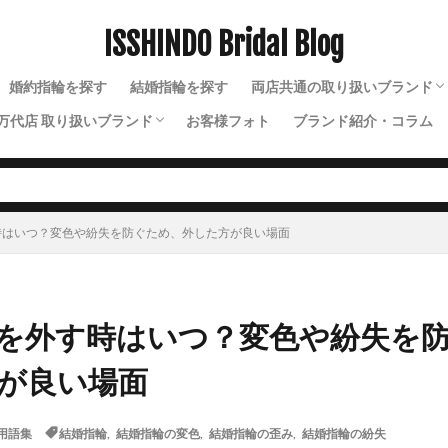
魚沼市結婚指輪
鯨
黄色結婚指輪
黒い結婚指輪
ISSHINDO Bridal Blog
検索
婚約指輪を探す
結婚指輪を探す
両店共通の取り扱いブランド
万代店 取り扱いブランド
お客様フォト
ブランド紹介・コラム
N.Y.NIWAKA（ニューヨー
NIWAKA（ニワカ）
ルシエ
ソラ
ラザールダイヤモンド
ディズニー
ソウ
イモータル
ジュレット
ストーリーズ
トゥトゥ
時はいつ？変色や紛失を防ぐため、外した方が良い場面
を外す時はいつ？変色や紛失を
が良い場面
用語集
結婚指輪
,
結婚指輪の変色
,
結婚指輪の歪み
,
結婚指輪の紛失