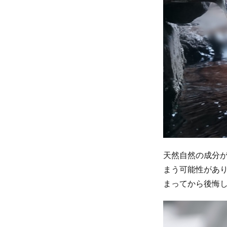
イ
ミ
ン
グ
天然自然の成分
まう可能性があ
まってから後悔