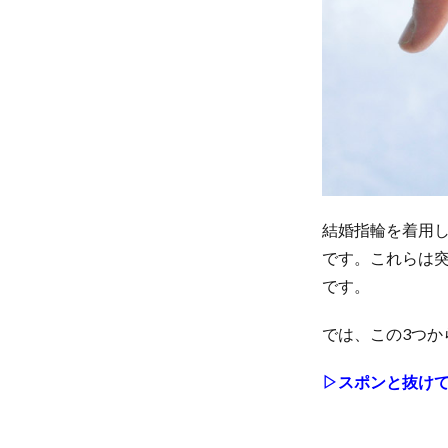
薬品を
使う時
1.3
歪ま
せな
いた
めに
1.3.1
結婚指輪を着用
重い物
です。これらは
を持つ
です。
時
1.3.2
では、この3つ
スポー
▷スポンと抜け
ツをす
る時
1.4