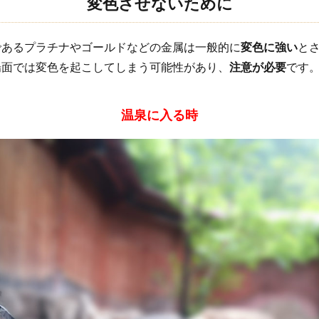
変色させないために
であるプラチナやゴールドなどの金属は一般的に
変色に強い
と
場面では変色を起こしてしまう可能性があり、
注意が必要
です
温泉に入る時