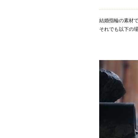
紛失
しな
結婚指輪の素材
いた
それでも以下の
めに
1.4.2.1
プールや
海に入る
時
2
結
婚
指
輪
を
外
す
タ