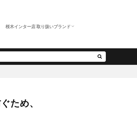
桜木インター店 取り扱いブランド
クニワカ）
ロイヤルアッシャー
カフェリング
ポンテヴェキオ
アンティック
オクターブ
クッカクッカ
クワンドゥマリアージュ
サムシングブルー
スイートブルー ダイヤモンド
ダブルスタンダードクロージング
ノクル
ピンクドルフィン ダイヤモンド
フィッシャー
プリマポルタ
プルーブ
ラブボンド
防ぐため、