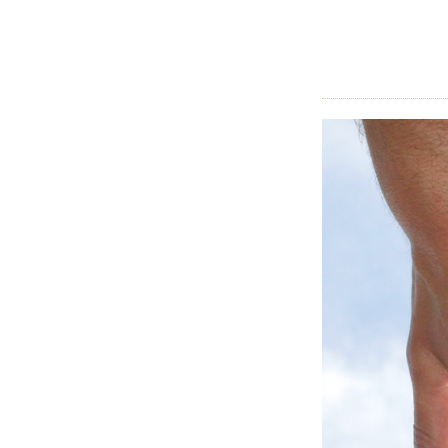
りか
かる3
つの
キケ
ン
1.2
変色
させ
ない
ため
に
1.2.1
温泉に
入る時
1.2.2
漂白剤
などの