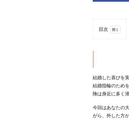
目次
1
外す
時を
覚え
て結
婚指
結婚した喜びを
輪を
結婚指輪のため
守ろ
険は身近に多く
う！
1.1
今回はあなたの
結婚
がら、外した方
指輪
に降