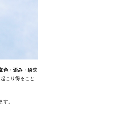
変色
・
歪み
・
紛失
で起こり得ること
ます。