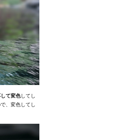
応して変色
してし
ので、変色してし
。