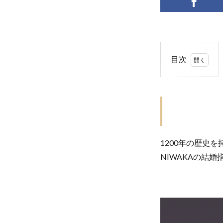
目次
1
NIWAKA（ニ
ワカ）
2
ウェ
1200年の歴史
ーブ
の結
NIWAKAの結
婚指
輪の
魅力
は？
2.1