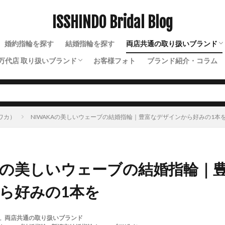
魚沼市結婚指輪
鯨
黄色結婚指輪
黒い結婚指輪
ISSHINDO Bridal Blog
検索
婚約指輪を探す
結婚指輪を探す
両店共通の取り扱いブランド
万代店 取り扱いブランド
お客様フォト
ブランド紹介・コラム
N.Y.NIWAKA（ニューヨー
NIWAKA（ニワカ）
ルシエ
ソラ
ラザールダイヤモンド
ディズニー
ソウ
イモータル
ジュレット
ストーリーズ
トゥトゥ
ニワカ）
NIWAKAの美しいウェーブの結婚指輪｜豊富なデザインから好みの1本
KAの美しいウェーブの結婚指輪｜
ら好みの1本を
,
両店共通の取り扱いブランド