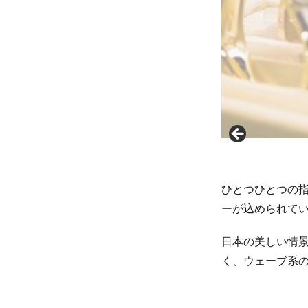
3
NIWAKA
のウェー
ブデザイ
ン紹介
3.1
王道
ウェ
ーブ3
選
ひとつひとつの指
3.1.1
ーが込められて
朝葉
（あさ
日本の美しい情
は）
く、ウェーブ系
3.1.2
雪佳景
（せっ