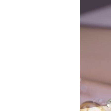
①自
然な
印象
2.2
②着
け心
地が
良い
2.3
③デ
ザイ
ン性
が高
く種
類が
豊富