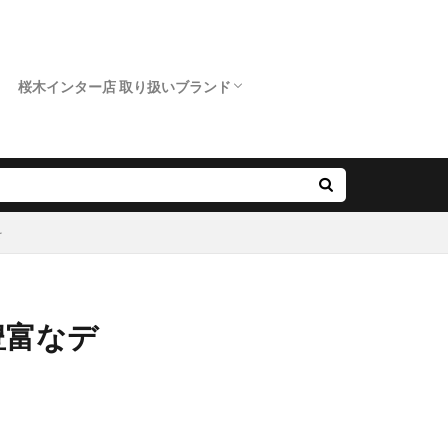
桜木インター店 取り扱いブランド
クニワカ）
ロイヤルアッシャー
カフェリング
ポンテヴェキオ
アンティック
オクターブ
クッカクッカ
クワンドゥマリアージュ
サムシングブルー
スイートブルー ダイヤモンド
ダブルスタンダードクロージング
ノクル
ピンクドルフィン ダイヤモンド
フィッシャー
プリマポルタ
プルーブ
ラブボンド
を
豊富なデ