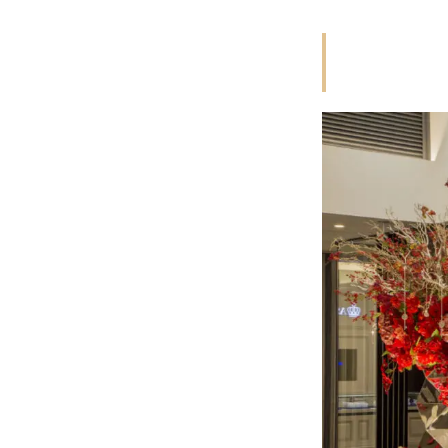
かけ
い）
3.1.3
ことの
は
3.2
独自
のデ
ザイ
ン3選
3.2.1
綾（あ
や）
3.2.2
茜雲
（あか