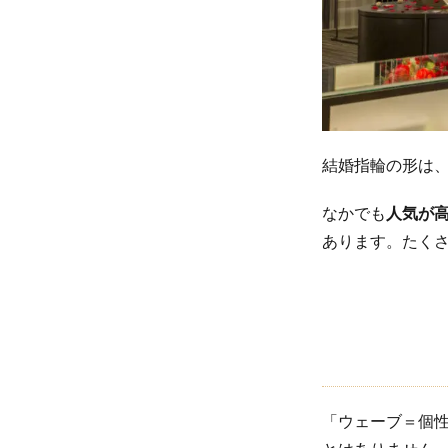
ねぐ
も）
3.2.3
無限
（むげ
ん）
結婚指輪の形は、
3.3
なかでも
人気が
ダイ
ヤな
あります。たく
しの
シン
プル
ウェ
ーブ
3.3.1
「ウェーブ＝個
笹舟
（ささ