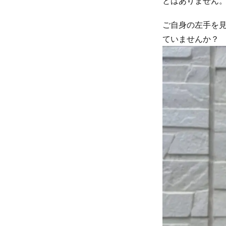
とはありません
ぶね）
ご自身の左手を
3.4
ていませんか？
スト
レー
ト好
きな
男性
にお
すす
め！
スト
レー
ト×ウ
ェー
ブの
ペア
デザ
イン