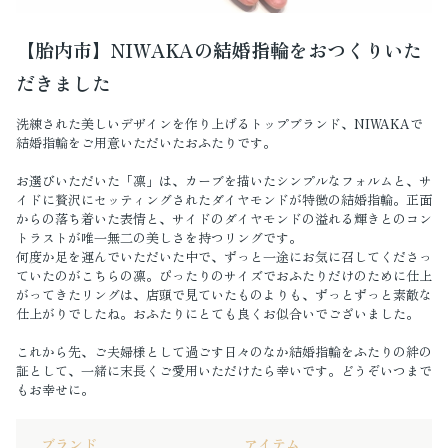
【胎内市】NIWAKAの結婚指輪をおつくりいた
だきました
洗練された美しいデザインを作り上げるトップブランド、NIWAKAで
結婚指輪をご用意いただいたおふたりです。
お選びいただいた「凛」は、カーブを描いたシンプルなフォルムと、サ
イドに贅沢にセッティングされたダイヤモンドが特徴の結婚指輪。正面
からの落ち着いた表情と、サイドのダイヤモンドの溢れる輝きとのコン
トラストが唯一無二の美しさを持つリングです。
何度か足を運んでいただいた中で、ずっと一途にお気に召してくださっ
ていたのがこちらの凛。ぴったりのサイズでおふたりだけのために仕上
がってきたリングは、店頭で見ていたものよりも、ずっとずっと素敵な
仕上がりでしたね。おふたりにとても良くお似合いでございました。
これから先、ご夫婦様として過ごす日々のなか結婚指輪をふたりの絆の
証として、一緒に末長くご愛用いただけたら幸いです。どうぞいつまで
もお幸せに。
ブランド
アイテム