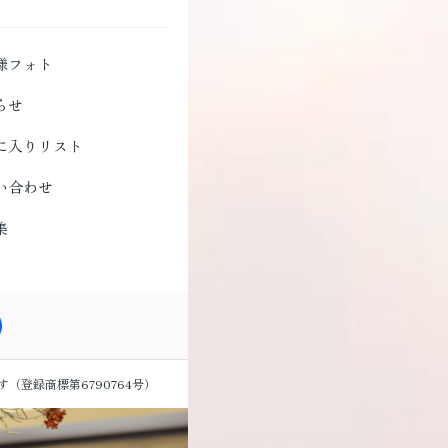
様フォト
らせ
に入りリスト
い合わせ
集
す
（登録商標第6790764号）