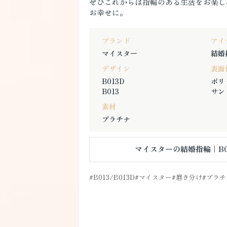
ぜひこれからは指輪のある生活をお楽し
お幸せに。
ブランド
アイ
マイスター
結婚
デザイン
表面
B013D
ポリ
B013
サン
素材
プラチナ
マイスターの結婚指輪｜B01
B013/B013D
マイスター
磨き分け
プラチ