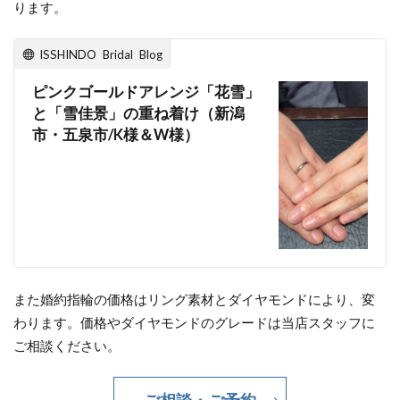
ります。
表面仕上げ
見附市
評判
誕生石
質のいいダイヤモンド
ISSHINDO Bridal Blog
質のいいダイヤモンドブランドネックレス
ピンクゴールドアレンジ「花雪」
質の良いダイヤモンド
輝き
違うブランド
と「雪佳景」の重ね着け（新潟
市・五泉市/K様＆W様）
重ねづけ
重ね付け
重ね着け
野点傘
金属アレルギー
鋳造製法
鋳造製法 結婚指輪 マリッジリング
鍛造
鍛造 結婚指輪
鍛造リング
鍛造製法
鑑別書
鑑定
鑑定機関
長岡
長岡市
長岡市 NIWAKA
長岡市 俄 結婚指輪
また婚約指輪の価格はリング素材とダイヤモンドにより、変
長岡市 婚約指輪
長岡市 結婚指輪
わります。価格やダイヤモンドのグレードは当店スタッフに
長岡市 結婚指輪 ブランド
ご相談ください。
長岡市 結婚指輪 人気
長岡市NIWAKA
長岡市NIWKA
長岡市SORA