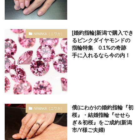
[婚約指輪]新潟で購入でき
NIWAKA（ニワカ）
るピンクダイヤモンドの
指輪特集 0.1%の奇跡
手に入れるなら今の内！
俄(にわか)の婚約指輪『初
NIWAKA（ニワカ）
桜』・結婚指輪『せせら
ぎ＆初桜』をご成約(新潟
市/Y様ご夫婦)