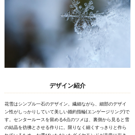
の
結婚指輪ハート
結婚指輪ハートシェイプ
声
結婚指輪ハイブランド
4
結婚指輪ハイブランド注意点
ま
結婚指輪ハイブランド相場
と
め
結婚指輪ハワイアンジュエリー
結婚指輪ファンタジア
結婚指輪フェア
5
NIWAKA
結婚指輪ブライダルフェア
結婚指輪プラチナ
新潟県正
結婚指輪ブランド
結婚指輪ブルー
規代理店
デザイン紹介
結婚指輪ペア
結婚指輪ホワイトゴールド
結婚指輪マイスター
結婚指輪ミル打ち
花雪はシンプル一石のデザイン。繊細ながら、細部のデザイ
結婚指輪メーカー
結婚指輪メンズ
ン性がしっかりしていて美しい婚約指輪(エンゲージリング)で
結婚指輪モチーフ
結婚指輪モニッケンダム
す。センタールースを留める6点のツメは、裏側から見ると雪
結婚指輪ラザールダイヤモンド
の結晶を彷彿とさせる作りに。限りなく細くすっきりと作ら
結婚指輪ラプンツェル
結婚指輪リメイク
れているため、お選びいただいたダイヤモンドが非常に引き