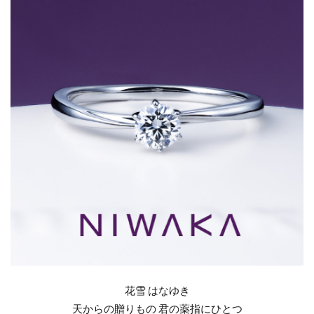
な
結婚指輪カラーストーン
結婚指輪カラフル
ゆ
結婚指輪きつい
結婚指輪キラキラ
き-
の
結婚指輪キラキラしてない
結婚指輪ゴージャス
魅
結婚指輪コーディネート
結婚指輪ゴールド
力
結婚指輪ことのは
結婚指輪コンビ
1.1
結婚指輪サイズ
結婚指輪サイズ直し
情
結婚指輪しない
結婚指輪シンデレラ
景・
スト
結婚指輪シンデレラサイズ
結婚指輪シンプル
ーリ
結婚指輪スチームボートウィリー
ー
結婚指輪ストレート
結婚指輪セット
1.2
結婚指輪セットリング
結婚指輪セミオーダー
デザ
イン
結婚指輪セレクトショップ
結婚指輪タイミング
紹介
結婚指輪タンタル
結婚指輪チタン
花雪 はなゆき
2
天からの贈りもの 君の薬指にひとつ
結婚指輪つけ心地
結婚指輪つや消し