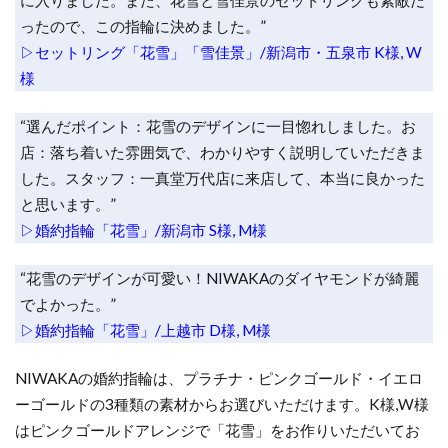
ったので、この指輪に決めました。”
結婚指輪頑丈
結婚指輪高級感
結婚準備
▷セットリング「花雪」「雪佳景」/新潟市・五泉市 K様, W
結婚記念日ジュエリー
結婚記念日プレゼント
様
結婚記念日何する
結婚費用
綺羅
綺麗
綺麗なダイヤモンド
綾
美女と野獣
“選んだポイント：花雪のデザインに一目惚れしました。お
店：落ち着いた雰囲気で、わかりやすく説明していただきま
美女と野獣 結婚指輪
美女と野獣婚約指輪
した。スタッフ：一真堂万代店に来店して、本当に良かった
美女と野獣婚約指輪結婚指輪
美女と野獣結婚指輪
と思います。”
美女と野獣結婚指輪婚約指輪
群馬 ルシエ
▷婚約指輪「花雪」/新潟市 S様, M様
聖籠町
職業別結婚指輪
胎内市
“花雪のデザインが可愛い！NIWAKAのダイヤモンドが綺麗
胎内市ラザールダイヤモンド
でよかった。”
胎内市ロイヤル・アッシャー
胎内市結婚指輪
▷婚約指輪「花雪」/上越市 D様, M様
自然
色
色石
花
花匠の彫
NIWAKAの婚約指輪は、プラチナ・ピンクゴールド・イエロ
花咲
花嫁パール
花篝
花雪
花霞
ーゴールドの3種類の素材からお選びいただけます。K様,W様
花麗
花麗結婚指輪
若松
茜
茜雲
はピンクゴールドアレンジで「花雪」をお作りいただいてお
薔薇指輪
虹色結婚指輪
表参道