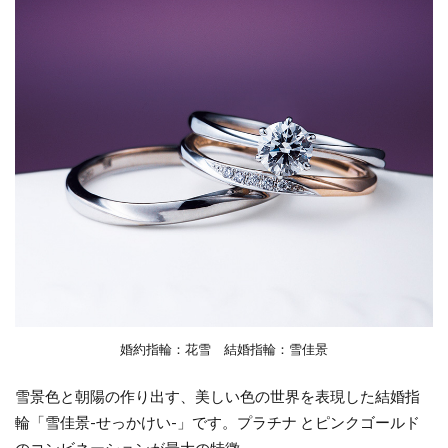
結婚指輪口コミ
結婚指輪口コミ人気
結婚指輪口コミ高評価
結婚指輪右手
結婚指輪和風
結婚指輪和風ブランド
結婚指輪大きい
結婚指輪大人婚
結婚指輪太い
結婚指輪太さ
結婚指輪好み
結婚指輪婚約指輪
結婚指輪婚約指輪違い
結婚指輪婚約指輪重ねづけ
結婚指輪専門店
結婚指輪左手
結婚指輪幅
結婚指輪店
結婚指輪意味
結婚指輪手が小さい
結婚指輪手作り
結婚指輪支払い
結婚指輪支払いいつ
結婚指輪支払い方法
結婚指輪新潟
結婚指輪槌目模様
結婚指輪模様
婚約指輪：花雪 結婚指輪：雪佳景
結婚指輪模様入り
結婚指輪歴史
結婚指輪温泉
雪景色と朝陽の作り出す、美しい色の世界を表現した結婚指
結婚指輪由来
結婚指輪男性
結婚指輪発色
輪「雪佳景-せっかけい-」です。プラチナ とピンクゴールド
結婚指輪相場
結婚指輪着けない
のコンビネーションが最大の特徴。