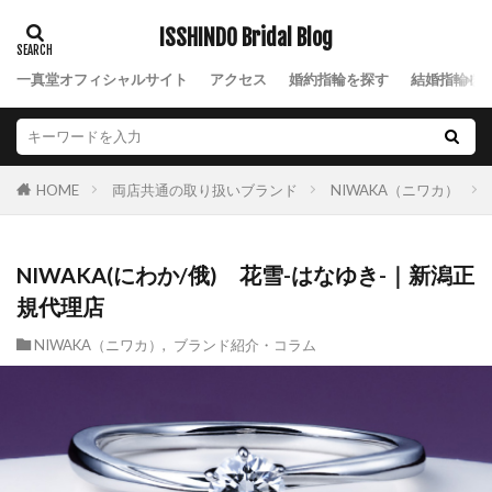
細身のピンクゴールド
結
ISSHINDO Bridal Blog
結婚10周年ジュエリー
結婚10周年プレゼント
一真堂オフィシャルサイト
アクセス
婚約指輪を探す
結婚指輪を
結婚式 する
結婚式お日柄
結婚式ゲスト
結婚式ゲストハウス
結婚式サプライズ
結婚式しない
結婚式タイムスケジュール
両店共通の取り扱いブランド
NIWAKA（ニワカ）
HOME
結婚式テーブルコーディネート
結婚式ドレス
結婚式ドレス試着
結婚式の引き出物
NIWAKA(にわか/俄) 花雪-はなゆき-｜新潟正
結婚式ロケーション撮影
結婚式六曜
規代理店
結婚式六輝
結婚式出席
結婚式前撮り
結婚式場探し
結婚式場決め方
結婚式場見学
NIWAKA（ニワカ）
,
ブランド紹介・コラム
結婚式場選び
結婚式場選択
結婚式大安
結婚式婚約指輪
結婚式当日
結婚式打ち合わせ
結婚式招待客
結婚式招待状
結婚式準備
結婚式衣装
結婚式衣装試着
結婚式装花