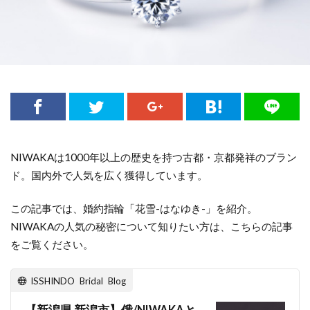
結婚式負担金
結婚式費用
結婚式費用内訳
結婚指指輪平均価格
結婚指輪
結婚指輪 きつめ
結婚指輪 サイズ
結婚指輪 ダイヤ外れ
結婚指輪 デザイン
結婚指輪 ひとめぼれ
結婚指輪 マリッジリング
結婚指輪 マリッジリング ストレート
結婚指輪 人気 ブランド
結婚指輪 必要
NIWAKAは1000年以上の歴史を持つ古都・京都発祥のブラン
結婚指輪 新常識
結婚指輪 結婚指輪 違い
ド。国内外で人気を広く獲得しています。
結婚指輪 迷子
結婚指輪 遠距離恋愛
この記事では、婚約指輪「花雪-はなゆき-」を紹介。
結婚指輪 選び方
結婚指輪、LUCIE
NIWAKAの人気の秘密について知りたい方は、こちらの記事
結婚指輪18金
結婚指輪20万
結婚指輪2ミリ
をご覧ください。
結婚指輪30代
結婚指輪30代おすすめ
ISSHINDO Bridal Blog
結婚指輪30代選び方
結婚指輪40万
結婚指輪50万
結婚指輪fika(フィーカ)