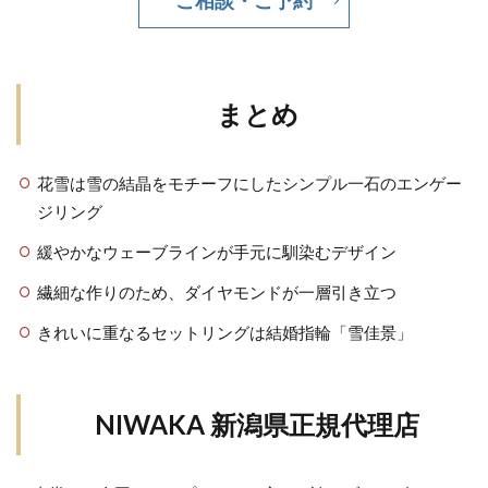
ご相談・ご予約
長岡市スイートブルーダイヤモンド
長岡市タンタル
長岡市ロイヤルアッシャー
長岡市京杢目
長岡市婚約指輪
長岡市結婚指輪
まとめ
長次郎
長閑
阿賀野市
阿賀野市NIWAKA
阿賀野市婚約指輪
阿賀野市結婚指輪
限定
花雪は雪の結晶をモチーフにしたシンプル一石のエンゲー
雪佳景
雪椿
雷神
露華
ジリング
青い宝石婚約指輪
青い石婚約指輪
緩やかなウェーブラインが手元に馴染むデザイン
青い結婚指輪
静岡
顔合わせ婚約指輪
繊細な作りのため、ダイヤモンドが一層引き立つ
顔合わせ指輪選び
顔合わせ結婚指輪
風神
きれいに重なるセットリングは結婚指輪「雪佳景」
飽きがこない結婚指輪
高品質
高品質ダイヤモンド
高品質ダイヤモンドブランド
高品質なダイヤモンド
魚沼市
魚沼市 ルシエ
NIWAKA 新潟県正規代理店
魚沼市 婚約指輪
魚沼市 結婚指輪
魚沼市NIWAKA
魚沼市結婚指輪
鯨