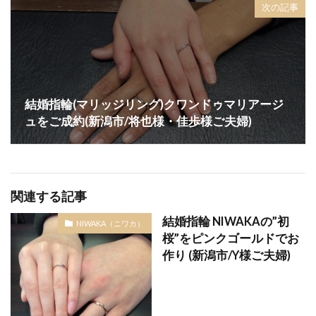
次の記事
結婚指輪(マリッジリング)クワンドゥマリアージ
ュをご成約(新潟市/将也様・佳歩様ご夫婦)
関連する記事
結婚指輪 NIWAKAの”初
NIWAKA（ニワカ）
桜”をピンクゴールドでお
作り (新潟市/Y様ご夫婦)