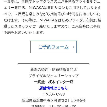
一真堂は、全国でトップクラスの広さを誇るブライダルジュ
黄色結婚指輪
黒い結婚指輪
エリー専門店。NIWAKAは専用サロンをご用意しております
ので、世界観を楽しみながら指輪選びの時間をお過ごしいた
検索
だけます。その際は、NIWAKAをはじめブライダル知識に精
通したスタッフがご一緒いたしますので、ご来店時には事前
予約をお願いいたします。
ご予約フォーム
――――――――――――――――――――
新潟の婚約・結婚指輪専門店
ブライダルジュエリーショップ
一真堂 桜木インター店
店舗情報はこちら
〒950－0983
新潟県新潟市中央区神道寺2丁目7番5号
営業時間 11：00∼19：00