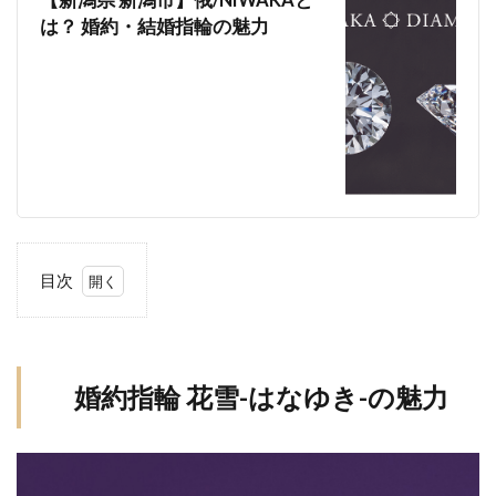
【新潟県 新潟市】俄/NIWAKAと
は？ 婚約・結婚指輪の魅力
結婚指輪NIWAKA
結婚指輪SORA
結婚指輪V字
結婚指輪V字選び方
結婚指輪アシンメトリー
結婚指輪アレンジ
結婚指輪アンティーク
結婚指輪イエローゴールド
結婚指輪いつから
結婚指輪いつ買う
結婚指輪いらない
結婚指輪エタニティ
結婚指輪エタニティリング
結婚指輪オーダーメイド
目次
1
結婚指輪オートクチュール
結婚指輪おすすめ
婚
結婚指輪おすすめブランド
結婚指輪お花
約
結婚指輪お返し
結婚指輪お返しおすすめ
指
婚約指輪 花雪-はなゆき-の魅力
輪
結婚指輪お風呂
結婚指輪お風呂外す
花
結婚指輪ガイド
結婚指輪カジュアル
雪-
結婚指輪かっこいい
結婚指輪カフェリング
は