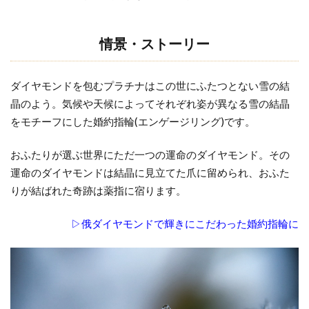
花
結婚指輪ディズニー
雪
結婚指輪ディズニーシンデレラ
の
情景・ストーリー
セ
結婚指輪ディズニーファンタジア
ッ
結婚指輪ディズニープリンセス
ダイヤモンドを包むプラチナはこの世にふたつとない雪の結
ト
晶のよう。気候や天候によってそれぞれ姿が異なる雪の結晶
リ
結婚指輪ディズニーラプンツェル
ン
をモチーフにした婚約指輪(エンゲージリング)です。
結婚指輪デザイン
結婚指輪デザイン選び
グ
結婚指輪どっちが払う
結婚指輪どっちが買う
おふたりが選ぶ世界にただ一つの運命のダイヤモンド。その
3
運命のダイヤモンドは結晶に見立てた爪に留められ、おふた
結婚指輪どの指
結婚指輪とは
花
りが結ばれた奇跡は薬指に宿ります。
結婚指輪とピンキーリング
結婚指輪なくした
雪
を
結婚指輪なし
結婚指輪なしみじめ
▷俄ダイヤモンドで輝きにこだわった婚約指輪に
選
結婚指輪なし悲しい
結婚指輪ねじれ
ん
だ
結婚指輪ネックレス
結婚指輪の代わり
お
結婚指輪の変色
結婚指輪の歪み
客
結婚指輪の紛失
結婚指輪の選び方
様