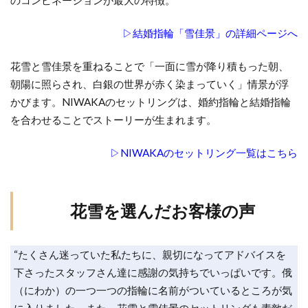
結婚指輪着け方
結婚指輪祈り
結婚指輪納品
▷結婚指輪「雪佳景」の詳細ページへ
結婚指輪素材
結婚指輪細身
結婚指輪組み合わせ
結婚指輪美女と野獣
花雪と雪佳景を重ねることで「一面に雪が降り積もった朝、
朝陽に照らされ、白銀の世界が赤く染まっていく」情景が浮
結婚指輪羨ましい
結婚指輪羨ましいデザイン
かびます。NIWAKAのセットリングは、婚約指輪と結婚指輪
結婚指輪羨ましいブランド
結婚指輪職人
を合わせることでストーリーが生まれます。
結婚指輪自分らしさ
結婚指輪色
結婚指輪芸術的
結婚指輪華奢
▷NIWAKAのセットリング一覧はこちら
結婚指輪蒸気船ウィリー
結婚指輪薔薇
結婚指輪買い替え
結婚指輪買い直し
花雪を選んだお客様の声
結婚指輪買うタイミング
結婚指輪買わない
結婚指輪費用負担
結婚指輪選び
“たくさん迷っていた私たちに、親切になってアドバイスを
結婚指輪選び方
結婚指輪重ねづけ
結婚指輪金
下さったスタッフさん達に感謝の気持ちでいっぱいです。俄
結婚指輪金属アレルギー
結婚指輪鍛造
（にわか）の一つ一つの指輪に名前がついているところが気
結婚指輪鍛造鋳造
結婚指輪長持ち
に入りました。また、花雪と雪佳景のセットリングも素敵だ