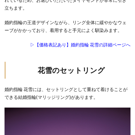
立ちます。
結婚指輪リングコネクター
結婚指輪リング交換
結婚指輪ローズ
結婚指輪ローン
婚約指輪の王道デザインながら、リング全体に緩やかなウェ
結婚指輪ロイヤル・アッシャー
結婚指輪丈夫
ーブがかかっており、着用すると手元によく馴染みます。
結婚指輪下見
結婚指輪予算
結婚指輪予約
▷【価格表記あり】婚約指輪 花雪の詳細ページへ
結婚指輪交換
結婚指輪京杢目
結婚指輪人と被らない
結婚指輪人気
結婚指輪人気デザイン
結婚指輪人気ブランド
花雪のセットリング
結婚指輪人気店
結婚指輪人気相場
結婚指輪代わり
結婚指輪代わりおすすめ
婚約指輪 花雪には、セットリングとして重ねて着けることが
結婚指輪位置
結婚指輪何回も見にいく
できる結婚指輪(マリッジリング)があります。
結婚指輪俄
結婚指輪個性的
結婚指輪値段
結婚指輪入籍日
結婚指輪内側
結婚指輪分割払い
結婚指輪刻印
結婚指輪割り勘
結婚指輪受け取り