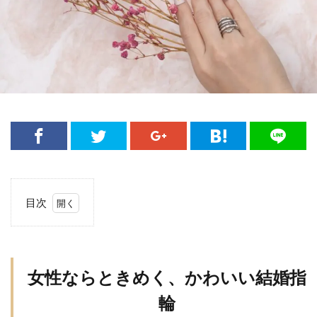
目次
1
女性
なら
とき
女性ならときめく、かわいい結婚指
め
輪
く、