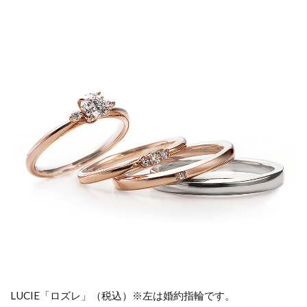
ョ
ッ
プ
一
真
堂
LUCIE「ロズレ」（税込）※左は婚約指輪です。