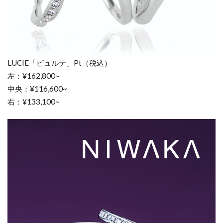
い結
婚指
輪
4.4
LUCIE「ピュルテ」Pt（税込）
カラ
ース
左：¥162,800~
トー
中央：¥116,600~
ン・
右：¥133,100~
色石
の可
愛い
結婚
指輪
5
可愛
い結
婚指
輪ブ