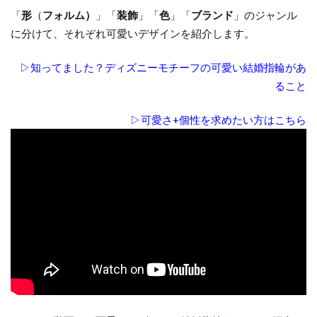
ンに
「
形
（
フォルム）
」「
装飾
」「
色
」「
ブランド
」のジャンル
2.1.1
に分けて、それぞれ可愛いデザインを紹介します。
花のよ
うなデ
▷知ってました？ディズニーモチーフの可愛い結婚指輪があ
ザイン
ること
2.1.2
▷可愛さ+個性を求めたい方はこちら
リボン
のよう
なデザ
イン
2.2
クラ
シカ
ルで
アン
ティ
ーク
に