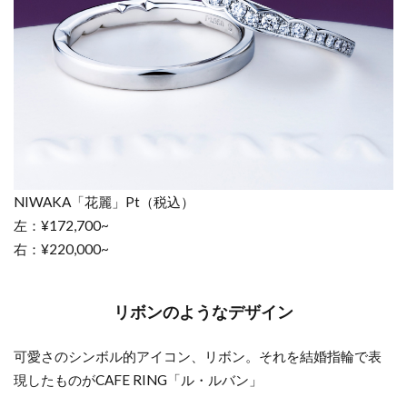
ラン
ドと
いえ
ば！
5.1
世界
観ま
で可
愛い
NIWAKA「花麗」Pt（税込）
ブラ
左：¥172,700~
ンド
右：¥220,000~
｜デ
ィズ
ニー
リボンのようなデザイン
シリ
ーズ
可愛さのシンボル的アイコン、リボン。それを結婚指輪で表
5.2
現したものがCAFE RING「ル・ルバン」
カラ