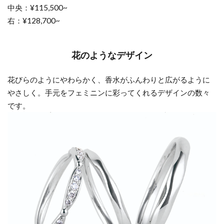
中央：¥115,500~
愛い
右：¥128,700~
結婚
指輪
4.2
花のようなデザイン
ピン
クダ
花びらのようにやわらかく、香水がふんわりと広がるように
イヤ
やさしく。手元をフェミニンに彩ってくれるデザインの数々
モン
です。
ドの
結婚
指輪
4.3
ブル
ーダ
イヤ
モン
ドの
可愛