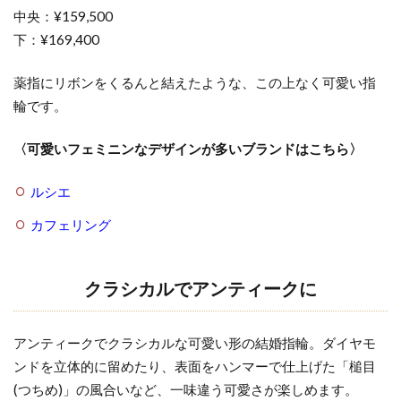
中央：¥159,500
7
下：¥169,400
新
潟
薬指にリボンをくるんと結えたような、この上なく可愛い指
県
輪です。
新
潟
〈可愛いフェミニンなデザインが多いブランドはこちら〉
市
の
ルシエ
結
婚
カフェリング
指
輪
の
クラシカルでアンティークに
セ
レ
アンティークでクラシカルな可愛い形の結婚指輪。ダイヤモ
ク
ト
ンドを立体的に留めたり、表面をハンマーで仕上げた「槌目
シ
(つちめ)」の風合いなど、一味違う可愛さが楽しめます。