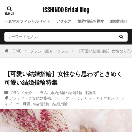
ISSHINDO Bridal Blog
一真堂オフィシャルサイト
アクセス
婚約指輪を探す
結婚指輪を
ブランド紹介・コラム
【可愛い結婚指輪】女性なら思
HOME
【可愛い結婚指輪】女性なら思わずときめく
可愛い結婚指輪特集
ブランド紹介・コラム
,
婚約指輪/結婚指輪 用語集
アンティークな結婚指輪
,
カラーストーン
,
カラーダイヤモンド
,
デ
ィズニー
,
可愛い結婚指輪
,
結婚指輪