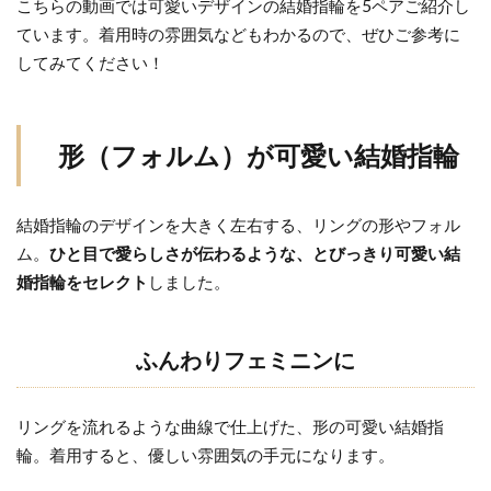
こちらの動画では可愛いデザインの結婚指輪を5ペアご紹介し
ています。着用時の雰囲気などもわかるので、ぜひご参考に
3
してみてください！
装
飾
が
可
形（フォルム）が可愛い結婚指輪
愛
い
結
結婚指輪のデザインを大きく左右する、リングの形やフォル
婚
ム。
ひと目で愛らしさが伝わるような、とびっきり可愛い結
指
婚指輪をセレクト
しました。
輪
3.1
ふんわりフェミニンに
ミル
打ち -
中央
リングを流れるような曲線で仕上げた、形の可愛い結婚指
タイ
輪。着用すると、優しい雰囲気の手元になります。
プ-