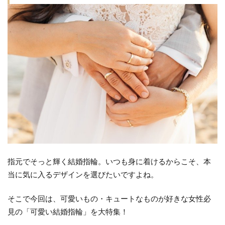
かわ
いい
結婚
指輪
2
形
（フ
ォル
ム）
が可
愛い
結婚
指輪
指元でそっと輝く結婚指輪。いつも身に着けるからこそ、本
2.1
当に気に入るデザインを選びたいですよね。
ふん
わり
そこで今回は、可愛いもの・キュートなものが好きな女性必
フェ
見の「可愛い結婚指輪」を大特集！
ミニ