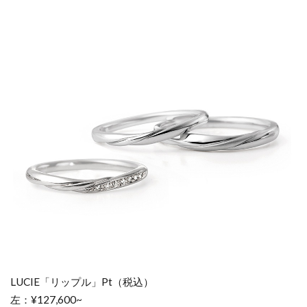
3.2
ミル
打ち -
両縁
タイ
プ-
4
色
が
可
愛
い
4.1
プラ
チナ×
ゴー
LUCIE「リップル」Pt（税込）
ルド
左：¥127,600~
の可