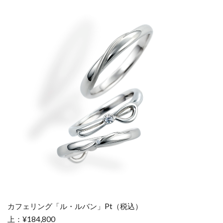
ーダ
イヤ
モン
ドと
いえ
ば｜
カフ
ェリ
ング
6
あな
たは
結婚
指輪
にど
の可
愛さ
カフェリング「ル・ルバン」Pt（税込）
を選
上：¥184,800
ぶ？