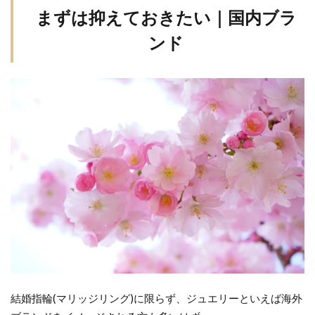
は
まずは抑えておきたい｜国内ブラ
抑
ンド
え
て
お
き
た
い
｜
国
内
ブ
ラ
ン
ド
1.1
NIWAKA
結婚指輪
(
マリッジリング
)
に限らず、ジュエリーといえば海外
(俄・ニ