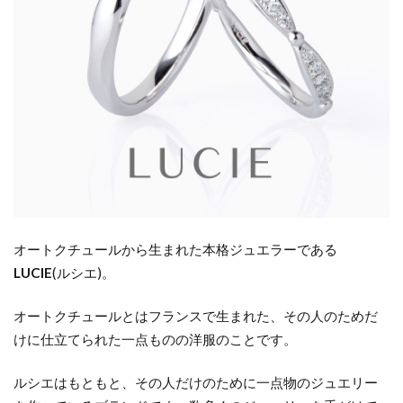
いと
は限
らな
い
4.2
永久
無料
保証
には
要注
意？
オートクチュールから生まれた本格ジュエラーである
5
LUCIE
(
ルシエ
)
。
誇れ
オートクチュールとはフランスで生まれた、その人のためだ
るブ
ラン
けに仕立てられた一点ものの洋服のことです。
ドか
ら結
ルシエはもともと、その人だけのために一点物のジュエリー
婚指