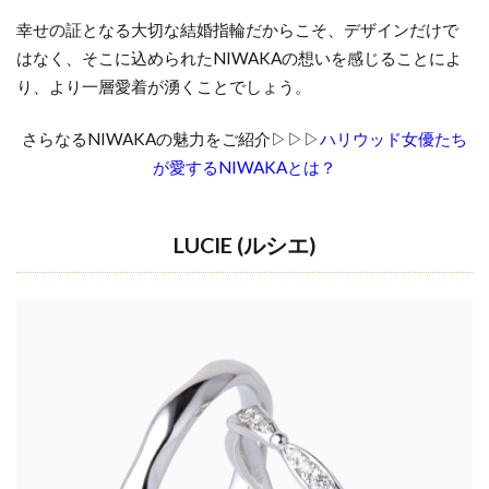
な
幸せの証となる大切な結婚指輪だからこそ、デザインだけで
い
はなく、そこに込められた
NIWAKA
の想いを感じることによ
結
り、より一層愛着が湧くことでしょう。
婚
指
さらなるNIWAKAの魅力をご紹介▷▷▷
ハリウッド女優たち
輪
の
が愛するNIWAKAとは？
ブ
ラ
ン
LUCIE (
ルシエ
)
ド
選
び
4.1
値段
が高
い＝
品質
が良