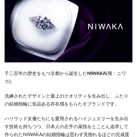
き
｜
ダ
イ
ヤ
モ
ン
ド
ブ
ラ
千二百年の歴史をもつ京都から誕生した
NIWAKA
(俄・
ニワ
ン
カ
)
。
ド
2.1
洗練されたデザインと最上のクオリティを生み出し、ふたり
ROYAL
の結婚指輪に気品ある存在感をもらたすブランドです。
ASSCHER(ロ
イヤル・ア
ハリウッド女優たちにも愛用されるハイジュエリーを生み出
ッシャー)
す技術も持ちつつ、日本人の左手の薬指をとことん追求して
作られた
NIWAKA
の結婚指輪は思わず見惚れるほどの完成度
2.2