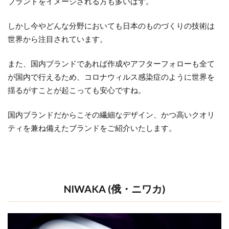
ワカ)
ブランドをイメージされる方も多いはず。
1.2
しかし今やどんな分野においても日本のものづくりの技術は
LUCIE
世界から注目されています。
(ルシ
エ)
また、国内ブランドであれば作成やアフターフォローも全て
1.3
が国内で行えるため、コロナウィルス感染症のように世界を
CAFE
揺るがすことが起こっても安心ですね。
RING(カ
フェリ
国内ブランドだからこその繊細なデザイン、かつ高いクオリ
ング)
ティを兼ね備えたブランドをご紹介いたします。
2
世
界
最
NIWAKA (俄・
ニワカ
)
高
峰
の
輝