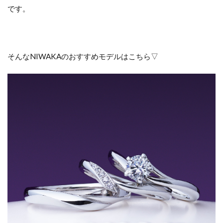
です。
LAZARE
DIAMOND(ラ
ザール ダイヤ
モンド)
そんな
NIWAKA
のおすすめモデルはこちら▽
2.3
MONNICKENDAM(モ
ニッケンダム)
3
ふ
た
り
ら
し
さ
を
追
求
｜