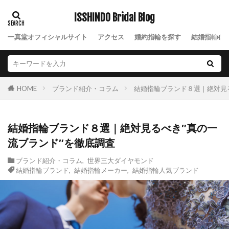
ISSHINDO Bridal Blog
一真堂オフィシャルサイト
アクセス
婚約指輪を探す
結婚指輪を
ブランド紹介・コラム
結婚指輪ブランド８選｜絶対見
HOME
結婚指輪ブランド８選｜絶対見るべき″真の一
流ブランド″を徹底調査
ブランド紹介・コラム
,
世界三大ダイヤモンド
結婚指輪ブランド
,
結婚指輪メーカー
,
結婚指輪人気ブランド