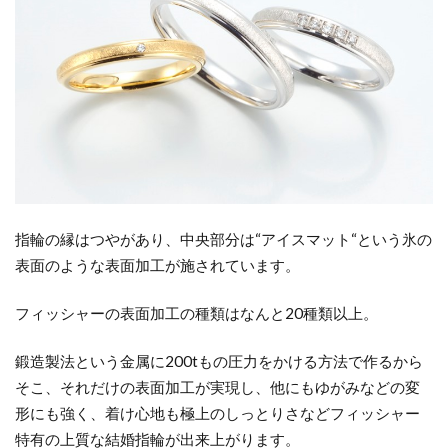
指輪の縁はつやがあり、中央部分は
“
アイスマット
“
という氷の
表面のような表面加工が施されています。
フィッシャーの表面加工の種類はなんと
20
種類以上。
鍛造製法という金属に
200t
もの圧力をかける方法で作るから
そこ、それだけの表面加工が実現し、他にもゆがみなどの変
形にも強く、着け心地も極上のしっとりさなどフィッシャー
特有の上質な結婚指輪が出来上がります。